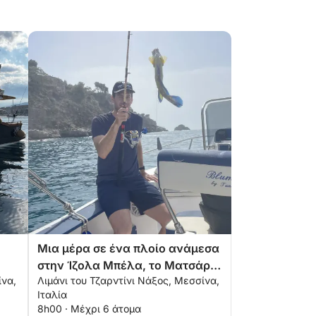
Μια μέρα σε ένα πλοίο ανάμεσα
στην Ίζολα Μπέλα, το Ματσάρο
ίνα,
Λιμάνι του Τζαρντίνι Νάξος, Μεσσίνα,
και τον Κόλπο των Σειρήνων.
Ιταλία
8h00 · Μέχρι 6 άτομα