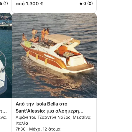
από 1.300 €
5 (1)
0 (0)
Από την Isola Bella στο
 της
Sant'Alessio: μια ολοήμερη
ίνα,
Λιμάνι του Τζαρντίνι Νάξος, Μεσσίνα,
εμπειρία με σκάφος
Ιταλία
7h30 · Μέχρι 12 άτομα