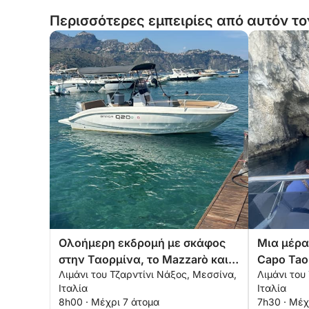
Περισσότερες εμπειρίες από αυτόν το
Ολοήμερη εκδρομή με σκάφος
Μια μέρα
στην Ταορμίνα, το Mazzarò και
Capo Taor
Λιμάνι του Τζαρντίνι Νάξος, Μεσσίνα,
Λιμάνι του
το Sant'Alessio
Sant'Ales
Ιταλία
Ιταλία
8h00 · Μέχρι 7 άτομα
7h30 · Μέχ