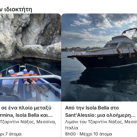
ν ιδιοκτήτη
 σε ένα πλοίο μεταξύ
Από την Isola Bella στο
mina, Isola Bella και
Sant'Alessio: μια ολοήμερη
 Τζαρντίνι Νάξος, Μεσσίνα,
Λιμάνι του Τζαρντίνι Νάξος, Μεσσ
sio
εμπειρία με σκάφος
Ιταλία
ρι 7 άτομα
8h00 · Μέχρι 10 άτομα