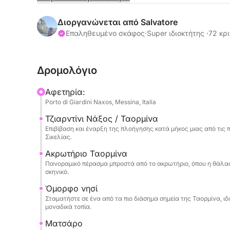
Το ιστιοπλοϊκό ξεκινά προς το Capo Taormina κα
Διοργανώνεται από Salvatore
αυτής της ακτογραμμής, όπου η κρυστάλλινη θ
Επαληθευμένο σκάφος
·
Super ιδιοκτήτης ·
72 κρι
διαχρονικό τοπίο. Εδώ, η ακτή προσφέρει έντον
τέλεια θέα για κολύμπι ή για να απολαύσετε 
Δρομολόγιο
Η εκδρομή συνεχίζεται προς το Matzarò και τον
Αφετηρία:
ως Κόλπος των Σειρήνων, μια αποκλειστική και
Porto di Giardini Naxos, Messina, Italia
συνδυάζεται με την κομψότητα του κόλπου. Τα
Τζιαρντίνι Νάξος / Ταορμίνα
περιβάλλον κάνουν αυτή τη στάση ιδιαίτερα υπο
Επιβίβαση και έναρξη της πλοήγησης κατά μήκος μιας από τις 
Σικελίας.
Τέλος, φτάνουμε στο Sant'Alessio, περνώντας απ
Ακρωτήριο Ταορμίνα
πλούσιο σε γοητεία και ατμόσφαιρα. Η εκδρομή 
Πανοραμικό πέρασμα μπροστά από το ακρωτήριο, όπου η θάλασ
χαλάρωση και κολύμβηση με αναπνευστήρα πριν
σκηνικό.
αφιερωμένη στην ανακάλυψη της πιο όμορφης θ
Όμορφο νησί
Σταματήστε σε ένα από τα πιο διάσημα σημεία της Ταορμίνα, ι
μοναδικά τοπία.
Ματσάρο