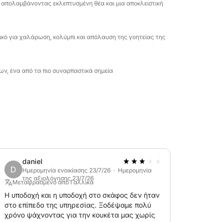
, απολαμβάνοντας εκλεπτυσμένη θέα και μια αποκλειστική
ικό για χαλάρωση, κολύμπι και απόλαυση της γοητείας της
ων, ένα από τα πιο συναρπαστικά σημεία
daniel
D
Ημερομηνία ενοικίασης 23/7/26 · Ημερομηνία
της αξιολόγησης 23/7/26
Μεταφρασμένο από Γαλλικά
Η υποδοχή και η υποδοχή στο σκάφος δεν ήταν
στο επίπεδο της υπηρεσίας. Ξοδέψαμε πολύ
χρόνο ψάχνοντας για την κουκέτα μας χωρίς