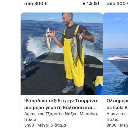
από 300 €
από 300 
4.8 (8)
Ψαράδικο ταξίδι στην Ταορμίνα:
Ολοήμερη
μια μέρα γεμάτη θάλασσα και
σε Isola B
Λιμάνι του Τζαρντίνι Νάξος, Μεσσίνα,
Λιμάνι του
παράδοση
και Sant'
Ιταλία
Ιταλία
5h00 · Μέχρι 6 άτομα
8h00 · Μέχ