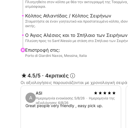
Πλοηγηθείτε στον κόλπο με θέα την ακτογραμμή της Ταορμίνα
ατμόσφαιρα.
Κόλπος Ατλαντίδας / Κόλπος Σειρήνων
Σταματήστε σε έναν γοητευτικό και προστατευμένο κόλπο, ιδαν
ακτής.
Ο Άγιος Αλέσιος και το Σπήλαιο των Σειρήνων
Πλεύση προς το Sant'Alessio με στάση στο Σπήλαιο των Σειρήν
Επιστροφή στις:
Porto di Giardini Naxos, Messina, Italia
4.5/5
·
4κριτικές
Οι αξιολογήσεις παρουσιάζονται με χρονολογική σειρά
ASI
A
Ημερομηνία ενοικίασης 5/8/26 · Ημερομηνία της
αξιολόγησης 6/8/26
Great people very friendly , easy pick up.