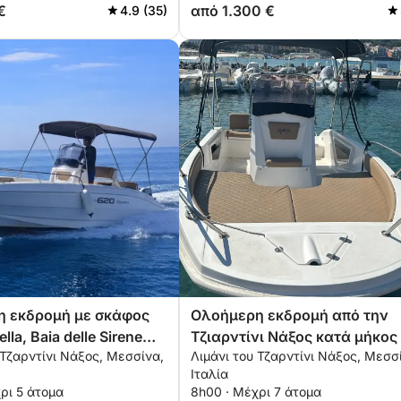
€
από 1.300 €
4.9 (35)
 εκδρομή με σκάφος
Ολοήμερη εκδρομή από την
ella, Baia delle Sirene
Τζιαρντίνι Νάξος κατά μήκος
 Τζαρντίνι Νάξος, Μεσσίνα,
Λιμάνι του Τζαρντίνι Νάξος, Μεσσ
Alessio
ακτής της Ταορμίνα
Ιταλία
ρι 5 άτομα
8h00 · Μέχρι 7 άτομα