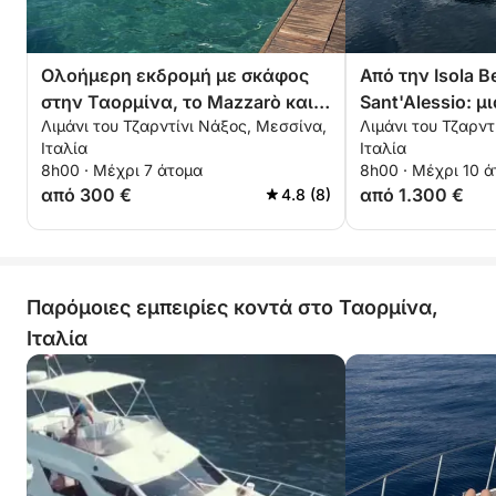
Ολοήμερη εκδρομή με σκάφος
Από την Isola Be
στην Ταορμίνα, το Mazzarò και
Sant'Alessio: 
Λιμάνι του Τζαρντίνι Νάξος, Μεσσίνα,
Λιμάνι του Τζαρντ
το Sant'Alessio
εμπειρία με σκ
Ιταλία
Ιταλία
8h00 · Μέχρι 7 άτομα
8h00 · Μέχρι 10 
από 300 €
από 1.300 €
4.8 (8)
Παρόμοιες εμπειρίες κοντά στο Ταορμίνα,
Ιταλία