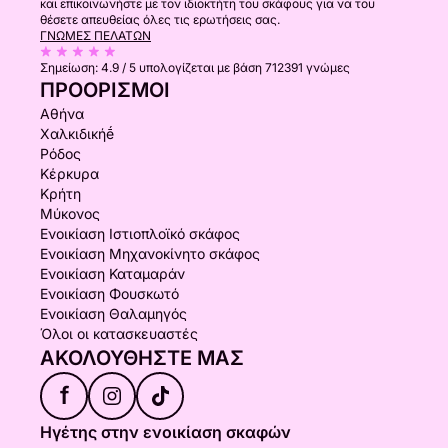
και επικοινωνήστε με τον ιδιοκτήτη του σκάφους για να του
θέσετε απευθείας όλες τις ερωτήσεις σας.
ΓΝΏΜΕΣ ΠΕΛΑΤΏΝ
Σημείωση:
4.9 / 5
υπολογίζεται με βάση 712391 γνώμες
ΠΡΟΟΡΙΣΜΟΊ
Αθήνα
Χαλκιδικήḗ
Ρόδος
Κέρκυρα
Κρήτη
Μύκονος
Ενοικίαση Ιστιοπλοϊκό σκάφος
Ενοικίαση Μηχανοκίνητο σκάφος
Ενοικίαση Καταμαράν
Ενοικίαση Φουσκωτό
Ενοικίαση Θαλαμηγός
Όλοι οι κατασκευαστές
ΑΚΟΛΟΥΘΉΣΤΕ ΜΑΣ
f
Ηγέτης στην ενοικίαση σκαφών