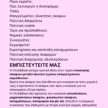
Ποιοι είμαστε;
Πώς λειτουργεί η πλατφόρμα;
Τύπος
Επαγγελματίες ιδιοκτήτες σκαφών
Πολιτική Απορρήτου
Πολιτική cookie
Όροι και προϋποθέσεις
Νομικές ειδοποιήσεις
Συνεργάτες
Εγγραφείτε!
Ευρετηρίαση και κατάταξη καταχωρίσεων
Πολιτική επίλυσης διαφορών
Πολιτική διαχείρισης αξιολογήσεων
ΕΜΠΙΣΤΕΥΤΕΊΤΕ ΜΑΣ
Η Click&Boat κατέχει ηγετική θέση στον τομέα
ενοικίασης
σκαφών μεταξύ ιδιωτών ή μέσω επαγγελματιών
εκμισθωτών.
Βρείτε ένα σκάφος που διατίθεται για ενοικίαση σε πολύ χαμηλή
τιμή, ή προτείνετε το σκάφος σας προς ενοικίαση για να
αποκομίσετε έξτρα κέρδος.
Η Click&Boat σάς προτείνει την ενοικίαση
ιστιοπλοϊκών,
μηχανοκίνητων σκαφών, φουσκωτών σκαφών,
ποταμόπλοιων, καταμαράν και jet-ski.
Επιλέξτε τη διάρκεια
ενοικίασης που επιθυμείτε με πλήρη ευελιξία (ημέρα, εβδομάδα)