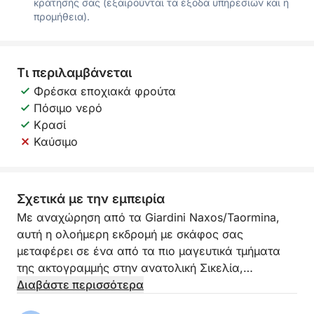
κράτησής σας (εξαιρούνται τα έξοδα υπηρεσιών και η
προμήθεια).
Τι περιλαμβάνεται
Φρέσκα εποχιακά φρούτα
Πόσιμο νερό
Κρασί
Καύσιμο
Σχετικά με την εμπειρία
Με αναχώρηση από τα Giardini Naxos/Taormina,
αυτή η ολοήμερη εκδρομή με σκάφος σας
μεταφέρει σε ένα από τα πιο μαγευτικά τμήματα
της ακτογραμμής στην ανατολική Σικελία,
περνώντας από εμβληματικούς κόλπους, κομψή
Διαβάστε περισσότερα
θέα και μαγευτικές τοποθεσίες. Αυτή η εμπειρία