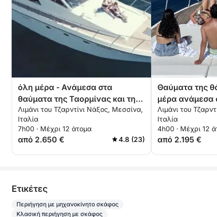
όλη μέρα - Ανάμεσα στα
Θαύματα της θ
θαύματα της Ταορμίνας και της
μέρα ανάμεσα 
Λιμάνι του Τζαρντίνι Νάξος, Μεσσίνα,
Λιμάνι του Τζαρντ
Αίτνας
Faraglioni και 
Ιταλία
Ιταλία
αναπνευστήρα 
7h00 · Μέχρι 12 άτομα
4h00 · Μέχρι 12 
από 2.650 €
από 2.195 €
4.8 (23)
Eτικέτες
Περιήγηση με μηχανοκίνητο σκάφος
Κλασική περιήγηση με σκάφος