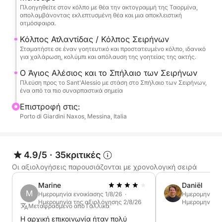
Πλοηγηθείτε στον κόλπο με θέα την ακτογραμμή της Ταορμίνα,
απολαμβάνοντας εκλεπτυσμένη θέα και μια αποκλειστική
Τέλος, φτάνουμε στο Sant'Alessio, περνώντας από
ατμόσφαιρα.
τη γραφική Grotta delle Sirene, ένα μέρος πλούσιο
Κόλπος Ατλαντίδας / Κόλπος Σειρήνων
σε γοητεία και ατμόσφαιρα. Η εκδρομή
Σταματήστε σε έναν γοητευτικό και προστατευμένο κόλπο, ιδανικό
περιλαμβάνει στάσεις για κολύμπι, χαλάρωση και
για χαλάρωση, κολύμπι και απόλαυση της γοητείας της ακτής.
κολύμβηση με αναπνευστήρα πριν επιστρέψει μετά
Ο Άγιος Αλέσιος και το Σπήλαιο των Σειρήνων
από μια ολόκληρη μέρα αφιερωμένη στην
Πλεύση προς το Sant'Alessio με στάση στο Σπήλαιο των Σειρήνων,
ανακάλυψη της πιο όμορφης θάλασσας στις ακτές
ένα από τα πιο συναρπαστικά σημεία
της Ταορμίνα.
Επιστροφή στις:
Porto di Giardini Naxos, Messina, Italia
4.9/5
·
35κριτικές
Οι αξιολογήσεις παρουσιάζονται με χρονολογική σειρά
Marine
Daniël
M
Ημερομηνία ενοικίασης 1/8/26 ·
Ημερομηνία εν
Ημερομηνία της αξιολόγησης 2/8/26
Ημερομηνία τ
Μεταφρασμένο από Γαλλικά
Η αρχική επικοινωνία ήταν πολύ