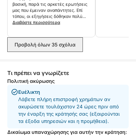
βασική, παρά τις αρκετές ερωτήσεις
μας που έμειναν αναπάντητες. Επί
τόπου, οι εξηγήσεις δόθηκαν πολύ
γρήγορα, χωρίς χρόνο για εξοικείωση
Διαβάστε περισσότερα
ή ερωτήσεις. Στο τέλος, υποβλήθηκε
αίτημα για πληρωμή καυσίμων χωρίς
να προσδιοριστεί το ποσό. Αυτό το
Προβολή όλων 35 σχόλια
αίτημα πληρωμής δεν αναφέρθηκε
στην καταχώριση, ούτε στην αρχή
της ενοικίασης ούτε εκ των προτέρων
μέσω μηνυμάτων. Μη έχοντας το
απαιτούμενο ποσό σε μετρητά, ούτε
Τι πρέπει να γνωρίζετε
φυσικές πιστωτικές κάρτες, έπρεπε
Πολιτική ακύρωσης
να κάνουμε μια τραπεζική μεταφορά
τελευταίας στιγμής μέσω μιας
Ευέλικτη
εφαρμογής πληρωμών. Όλα αυτά υπό
Λάβετε πλήρη επιστροφή χρημάτων αν
το βιαστικό και εκνευρισμένο βλέμμα
ακυρώσετε τουλάχιστον 24 ώρες πριν από
των υπαλλήλων. Αφού μας πρότειναν
ότι θα έπρεπε να το είχαμε καθορίσει
την έναρξη της κράτησής σας (εξαιρούνται
εκ των προτέρων για μια ομαλότερη
τα έξοδα υπηρεσιών και η προμήθεια).
επιστροφή, δεν μας άφησαν να
Δικαίωμα υπαναχώρησης για αυτήν την κράτηση:
ολοκληρώσουμε τις προτάσεις μας