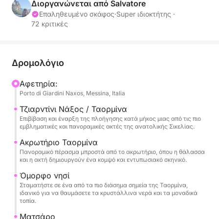
έχει σχεδιαστεί για όσους θέλουν να περάσουν μια
Διοργανώνεται από Salvatore
ολόκληρη μέρα απολαμβάνοντας τη θάλασσα, τη
Επαληθευμένο σκάφος
·
Super ιδιοκτήτης ·
72 κριτικές
χαλάρωση και την αξέχαστη θέα.
Το ιστιοπλοϊκό ξεκινά προς το Capo Taormina και
την Isola Bella, εμβληματικά σύμβολα αυτής της
Δρομολόγιο
ακτογραμμής, όπου η κρυστάλλινη θάλασσα
Αφετηρία:
συναντά ένα δραματικό και διαχρονικό τοπίο. Εδώ,
Porto di Giardini Naxos, Messina, Italia
η ακτή προσφέρει έντονα χρώματα, γραφικούς
κολπίσκους και τέλεια θέα για κολύμπι ή για να
Τζιαρντίνι Νάξος / Ταορμίνα
Επιβίβαση και έναρξη της πλοήγησης κατά μήκος μιας από τις πιο
απολαύσετε τη θάλασσα με απόλυτη χαλάρωση.
εμβληματικές και πανοραμικές ακτές της ανατολικής Σικελίας.
Ακρωτήριο Ταορμίνα
Η εκδρομή συνεχίζεται προς το Matzarò και τον
Πανοραμικό πέρασμα μπροστά από το ακρωτήριο, όπου η θάλασσα
υπέροχο κόλπο της Ατλαντίδας, γνωστό και ως
και η ακτή δημιουργούν ένα κομψό και εντυπωσιακό σκηνικό.
Κόλπος των Σειρήνων, μια αποκλειστική και
Όμορφο νησί
εκλεπτυσμένη γωνιά όπου η φύση συνδυάζεται με
Σταματήστε σε ένα από τα πιο διάσημα σημεία της Ταορμίνα,
την κομψότητα του κόλπου. Τα καθαρά νερά και το
ιδανικό για να θαυμάσετε τα κρυστάλλινα νερά και τα μοναδικά
τοπία.
απομονωμένο περιβάλλον κάνουν αυτή τη στάση
ιδιαίτερα υποβλητική κατά τη διάρκεια της ημέρας.
Ματσάρο