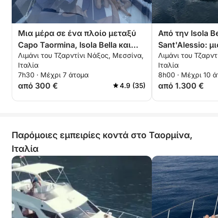
Μια μέρα σε ένα πλοίο μεταξύ
Από την Isola Be
Capo Taormina, Isola Bella και
Sant'Alessio: 
Λιμάνι του Τζαρντίνι Νάξος, Μεσσίνα,
Λιμάνι του Τζαρντ
Sant'Alessio
εμπειρία με σκ
Ιταλία
Ιταλία
7h30 · Μέχρι 7 άτομα
8h00 · Μέχρι 10 
από 300 €
από 1.300 €
4.9 (35)
Παρόμοιες εμπειρίες κοντά στο Ταορμίνα,
Ιταλία