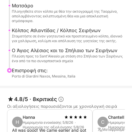
ιδιαίτερα υποβλητική κατά τη διάρκεια της ημέρας.
Ματσάρο
Πλοηγηθείτε στον κόλπο με θέα την ακτογραμμή της Ταορμίνα,
απολαμβάνοντας εκλεπτυσμένη θέα και μια αποκλειστική
Τέλος, φτάνουμε στο Sant'Alessio, περνώντας από
ατμόσφαιρα.
τη γραφική Grotta delle Sirene, ένα μέρος πλούσιο
Κόλπος Ατλαντίδας / Κόλπος Σειρήνων
σε γοητεία και ατμόσφαιρα. Η εκδρομή
Σταματήστε σε έναν γοητευτικό και προστατευμένο κόλπο, ιδανικό
περιλαμβάνει στάσεις για κολύμπι, χαλάρωση και
για χαλάρωση, κολύμπι και απόλαυση της γοητείας της ακτής.
κολύμβηση με αναπνευστήρα πριν επιστρέψει μετά
Ο Άγιος Αλέσιος και το Σπήλαιο των Σειρήνων
από μια ολόκληρη μέρα αφιερωμένη στην
Πλεύση προς το Sant'Alessio με στάση στο Σπήλαιο των Σειρήνων,
ανακάλυψη της πιο όμορφης θάλασσας στις ακτές
ένα από τα πιο συναρπαστικά σημεία
της Ταορμίνα.
Επιστροφή στις:
Porto di Giardini Naxos, Messina, Italia
4.8/5
·
8κριτικές
Οι αξιολογήσεις παρουσιάζονται με χρονολογική σειρά
Hanna
Chantell
H
C
Ημερομηνία ενοικίασης 5/8/26 ·
Ημερομηνία εν
Ημερομηνία της αξιολόγησης 5/8/26
Ημερομηνία τ
Μεταφρασμένο α
All was good! We came earlier and got