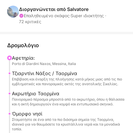
θέα και μαγευτικές τοποθεσίες. Αυτή η εμπειρία
έχει σχεδιαστεί για όσους θέλουν να περάσουν μια
Διοργανώνεται από Salvatore
ολόκληρη μέρα απολαμβάνοντας τη θάλασσα, τη
Επαληθευμένο σκάφος
·
Super ιδιοκτήτης ·
72 κριτικές
χαλάρωση και την αξέχαστη θέα.
Το ιστιοπλοϊκό ξεκινά προς το Capo Taormina και
την Isola Bella, εμβληματικά σύμβολα αυτής της
Δρομολόγιο
ακτογραμμής, όπου η κρυστάλλινη θάλασσα
Αφετηρία:
συναντά ένα δραματικό και διαχρονικό τοπίο. Εδώ,
Porto di Giardini Naxos, Messina, Italia
η ακτή προσφέρει έντονα χρώματα, γραφικούς
κολπίσκους και τέλεια θέα για κολύμπι ή για να
Τζιαρντίνι Νάξος / Ταορμίνα
Επιβίβαση και έναρξη της πλοήγησης κατά μήκος μιας από τις πιο
απολαύσετε τη θάλασσα με απόλυτη χαλάρωση.
εμβληματικές και πανοραμικές ακτές της ανατολικής Σικελίας.
Ακρωτήριο Ταορμίνα
Η εκδρομή συνεχίζεται προς το Matzarò και τον
Πανοραμικό πέρασμα μπροστά από το ακρωτήριο, όπου η θάλασσα
υπέροχο κόλπο της Ατλαντίδας, γνωστό και ως
και η ακτή δημιουργούν ένα κομψό και εντυπωσιακό σκηνικό.
Κόλπος των Σειρήνων, μια αποκλειστική και
Όμορφο νησί
εκλεπτυσμένη γωνιά όπου η φύση συνδυάζεται με
Σταματήστε σε ένα από τα πιο διάσημα σημεία της Ταορμίνα,
την κομψότητα του κόλπου. Τα καθαρά νερά και το
ιδανικό για να θαυμάσετε τα κρυστάλλινα νερά και τα μοναδικά
τοπία.
απομονωμένο περιβάλλον κάνουν αυτή τη στάση