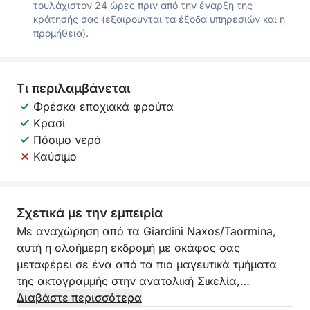
τουλάχιστον 24 ώρες πριν από την έναρξη της
κράτησής σας (εξαιρούνται τα έξοδα υπηρεσιών και η
προμήθεια).
Τι περιλαμβάνεται
Φρέσκα εποχιακά φρούτα
Κρασί
Πόσιμο νερό
Καύσιμο
Σχετικά με την εμπειρία
Με αναχώρηση από τα Giardini Naxos/Taormina,
αυτή η ολοήμερη εκδρομή με σκάφος σας
μεταφέρει σε ένα από τα πιο μαγευτικά τμήματα
της ακτογραμμής στην ανατολική Σικελία,
περνώντας από εμβληματικούς κόλπους, κομψή
Διαβάστε περισσότερα