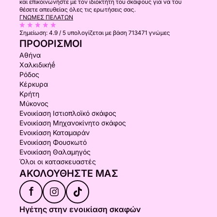
και επικοινωνήστε με τον ιδιοκτήτη του σκάφους για να του
θέσετε απευθείας όλες τις ερωτήσεις σας.
ΓΝΏΜΕΣ ΠΕΛΑΤΏΝ
Σημείωση:
4.9 / 5
υπολογίζεται με βάση 713471 γνώμες
ΠΡΟΟΡΙΣΜΟΊ
Αθήνα
Χαλκιδικήḗ
Ρόδος
Κέρκυρα
Κρήτη
Μύκονος
Ενοικίαση Ιστιοπλοϊκό σκάφος
Ενοικίαση Μηχανοκίνητο σκάφος
Ενοικίαση Καταμαράν
Ενοικίαση Φουσκωτό
Ενοικίαση Θαλαμηγός
Όλοι οι κατασκευαστές
ΑΚΟΛΟΥΘΉΣΤΕ ΜΑΣ
f
Ηγέτης στην ενοικίαση σκαφών