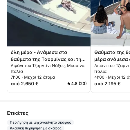
όλη μέρα - Ανάμεσα στα
Θαύματα της θ
θαύματα της Ταορμίνας και της
μέρα ανάμεσα 
Λιμάνι του Τζαρντίνι Νάξος, Μεσσίνα,
Λιμάνι του Τζαρντ
Αίτνας
Faraglioni και 
Ιταλία
Ιταλία
αναπνευστήρα 
7h00 · Μέχρι 12 άτομα
4h00 · Μέχρι 12 
από 2.650 €
από 2.195 €
4.8 (23)
Eτικέτες
Περιήγηση με μηχανοκίνητο σκάφος
Κλασική περιήγηση με σκάφος