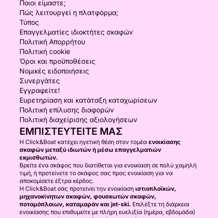
Ποιοι είμαστε;
Πώς λειτουργεί η πλατφόρμα;
Τύπος
Επαγγελματίες ιδιοκτήτες σκαφών
Πολιτική Απορρήτου
Πολιτική cookie
Όροι και προϋποθέσεις
Νομικές ειδοποιήσεις
Συνεργάτες
Εγγραφείτε!
Ευρετηρίαση και κατάταξη καταχωρίσεων
Πολιτική επίλυσης διαφορών
Πολιτική διαχείρισης αξιολογήσεων
ΕΜΠΙΣΤΕΥΤΕΊΤΕ ΜΑΣ
Η Click&Boat κατέχει ηγετική θέση στον τομέα
ενοικίασης
σκαφών μεταξύ ιδιωτών ή μέσω επαγγελματιών
εκμισθωτών.
Βρείτε ένα σκάφος που διατίθεται για ενοικίαση σε πολύ χαμηλή
τιμή, ή προτείνετε το σκάφος σας προς ενοικίαση για να
αποκομίσετε έξτρα κέρδος.
Η Click&Boat σάς προτείνει την ενοικίαση
ιστιοπλοϊκών,
μηχανοκίνητων σκαφών, φουσκωτών σκαφών,
ποταμόπλοιων, καταμαράν και jet-ski.
Επιλέξτε τη διάρκεια
ενοικίασης που επιθυμείτε με πλήρη ευελιξία (ημέρα, εβδομάδα)