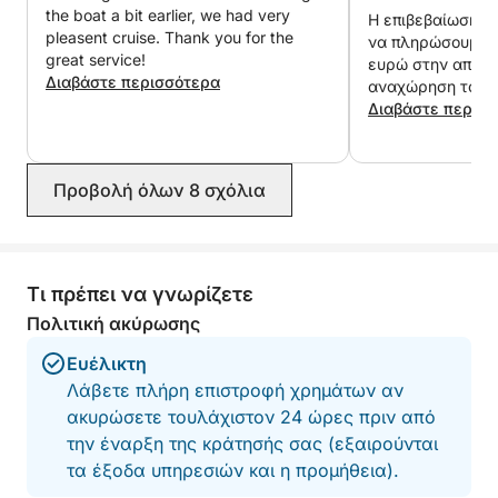
the boat a bit earlier, we had very
Η επιβεβαίωση α
pleasent cruise. Thank you for the
να πληρώσουμε σ
great service!
ευρώ στην αποβά
Διαβάστε περισσότερα
αναχώρηση του σ
ξαφνικά έγινε 14
Διαβάστε περισ
καύσιμα. Αυτό δ
πουθενά και μας
αδικαιολόγητα.
Προβολή όλων 8 σχόλια
Τι πρέπει να γνωρίζετε
Πολιτική ακύρωσης
Ευέλικτη
Λάβετε πλήρη επιστροφή χρημάτων αν
ακυρώσετε τουλάχιστον 24 ώρες πριν από
την έναρξη της κράτησής σας (εξαιρούνται
τα έξοδα υπηρεσιών και η προμήθεια).