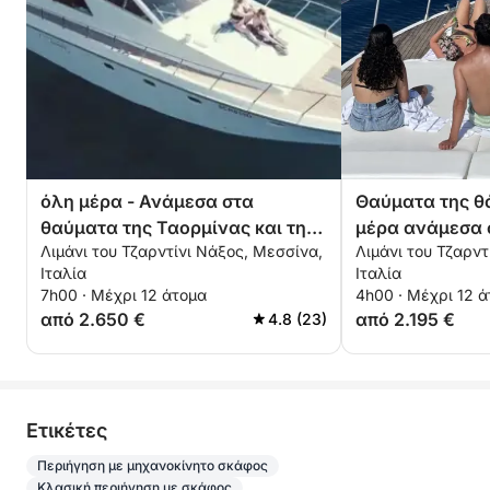
όλη μέρα - Ανάμεσα στα
Θαύματα της θ
θαύματα της Ταορμίνας και της
μέρα ανάμεσα 
Λιμάνι του Τζαρντίνι Νάξος, Μεσσίνα,
Λιμάνι του Τζαρντ
Αίτνας
Faraglioni και 
Ιταλία
Ιταλία
αναπνευστήρα 
7h00 · Μέχρι 12 άτομα
4h00 · Μέχρι 12 
από 2.650 €
από 2.195 €
4.8 (23)
Eτικέτες
Περιήγηση με μηχανοκίνητο σκάφος
Κλασική περιήγηση με σκάφος