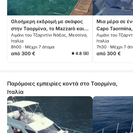
Ολοήμερη εκδρομή με σκάφος
Μια μέρα σε έν
στην Ταορμίνα, το Mazzarò και
Capo Taormina, 
Λιμάνι του Τζαρντίνι Νάξος, Μεσσίνα,
Λιμάνι του Τζαρντ
το Sant'Alessio
Sant'Alessio
Ιταλία
Ιταλία
8h00 · Μέχρι 7 άτομα
7h30 · Μέχρι 7 ά
από 300 €
από 300 €
4.8 (8)
Παρόμοιες εμπειρίες κοντά στο Ταορμίνα,
Ιταλία