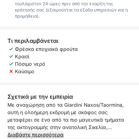
τουλάχιστον 24 ώρες πριν από την έναρξη της
κράτησής σας (εξαιρούνται τα έξοδα υπηρεσιών και η
προμήθεια).
Τι περιλαμβάνεται
Φρέσκα εποχιακά φρούτα
Κρασί
Πόσιμο νερό
Καύσιμο
Σχετικά με την εμπειρία
Με αναχώρηση από τα Giardini Naxos/Taormina,
αυτή η ολοήμερη εκδρομή με σκάφος σας
μεταφέρει σε ένα από τα πιο μαγευτικά τμήματα
της ακτογραμμής στην ανατολική Σικελία,
περνώντας από εμβληματικούς κόλπους, κομψή
Διαβάστε περισσότερα