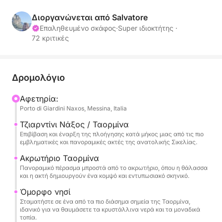
θέα και μαγευτικές τοποθεσίες. Αυτή η εμπειρία
έχει σχεδιαστεί για όσους θέλουν να περάσουν μια
Διοργανώνεται από Salvatore
ολόκληρη μέρα απολαμβάνοντας τη θάλασσα, τη
Επαληθευμένο σκάφος
·
Super ιδιοκτήτης ·
72 κριτικές
χαλάρωση και την αξέχαστη θέα.
Το ιστιοπλοϊκό ξεκινά προς το Capo Taormina και
το Isola Bella, εμβληματικά σύμβολα αυτής της
Δρομολόγιο
ακτογραμμής, όπου η κρυστάλλινη θάλασσα
Αφετηρία:
συναντά ένα δραματικό και διαχρονικό τοπίο. Εδώ,
Porto di Giardini Naxos, Messina, Italia
η ακτή προσφέρει έντονα χρώματα, γραφικούς
κολπίσκους και τέλεια θέα για κολύμπι ή για να
Τζιαρντίνι Νάξος / Ταορμίνα
Επιβίβαση και έναρξη της πλοήγησης κατά μήκος μιας από τις πιο
απολαύσετε τη θάλασσα με απόλυτη χαλάρωση.
εμβληματικές και πανοραμικές ακτές της ανατολικής Σικελίας.
Ακρωτήριο Ταορμίνα
Η εκδρομή συνεχίζεται προς το Matzarò και τον
Πανοραμικό πέρασμα μπροστά από το ακρωτήριο, όπου η θάλασσα
υπέροχο κόλπο της Ατλαντίδας, γνωστό και ως
και η ακτή δημιουργούν ένα κομψό και εντυπωσιακό σκηνικό.
Κόλπος των Σειρήνων, μια αποκλειστική και
Όμορφο νησί
εκλεπτυσμένη γωνιά όπου η φύση συνδυάζεται με
Σταματήστε σε ένα από τα πιο διάσημα σημεία της Ταορμίνα,
την κομψότητα του κόλπου. Τα καθαρά νερά και το
ιδανικό για να θαυμάσετε τα κρυστάλλινα νερά και τα μοναδικά
τοπία.
απομονωμένο περιβάλλον κάνουν αυτή τη στάση