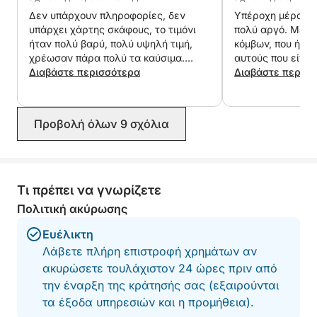
Δεν υπάρχουν πληροφορίες, δεν
Υπέροχη μέρα, α
υπάρχει χάρτης σκάφους, το τιμόνι
πολύ αργό. Μέγι
ήταν πολύ βαρύ, πολύ υψηλή τιμή,
κόμβων, που ήταν
χρέωσαν πάρα πολύ τα καύσιμα.
αυτούς που είπαν
Πληρώσαμε 10€ για το ίδιο ταξίδι την
Διαβάστε περισσότερα
επιβάτες είχαν 
Διαβάστε περισ
περασμένη εβδομάδα, αλλά χρέωσαν
κιλά + κ.λπ.
50€ εδώ. Δυστυχώς δεν μπορώ να
τους συστήσω!
Προβολή όλων 9 σχόλια
Τι πρέπει να γνωρίζετε
Πολιτική ακύρωσης
Ευέλικτη
Λάβετε πλήρη επιστροφή χρημάτων αν
ακυρώσετε τουλάχιστον 24 ώρες πριν από
την έναρξη της κράτησής σας (εξαιρούνται
τα έξοδα υπηρεσιών και η προμήθεια).