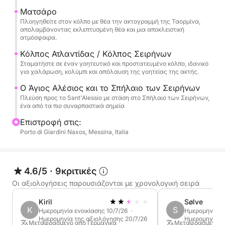
ιδιαίτερα υποβλητική κατά τη διάρκεια της ημέρας.
Ματσάρο
Πλοηγηθείτε στον κόλπο με θέα την ακτογραμμή της Ταορμίνα,
απολαμβάνοντας εκλεπτυσμένη θέα και μια αποκλειστική
Τέλος, φτάνουμε στο Sant'Alessio, περνώντας από
ατμόσφαιρα.
τη γραφική Grotta delle Sirene, ένα μέρος πλούσιο
Κόλπος Ατλαντίδας / Κόλπος Σειρήνων
σε γοητεία και ατμόσφαιρα. Η εκδρομή
Σταματήστε σε έναν γοητευτικό και προστατευμένο κόλπο, ιδανικό
περιλαμβάνει στάσεις για κολύμπι, χαλάρωση και
για χαλάρωση, κολύμπι και απόλαυση της γοητείας της ακτής.
κολύμβηση με αναπνευστήρα πριν επιστρέψει μετά
Ο Άγιος Αλέσιος και το Σπήλαιο των Σειρήνων
από μια ολόκληρη μέρα αφιερωμένη στην
Πλεύση προς το Sant'Alessio με στάση στο Σπήλαιο των Σειρήνων,
ανακάλυψη της πιο όμορφης θάλασσας στις ακτές
ένα από τα πιο συναρπαστικά σημεία
της Ταορμίνα.
Επιστροφή στις:
Porto di Giardini Naxos, Messina, Italia
4.6/5
·
9κριτικές
Οι αξιολογήσεις παρουσιάζονται με χρονολογική σειρά
Kiril
Sølve
K
S
Ημερομηνία ενοικίασης 10/7/26 ·
Ημερομηνία εν
Ημερομηνία της αξιολόγησης 20/7/26
Ημερομηνία τ
Μεταφρασμένο από Γερμανικά
Μεταφρασμένο α