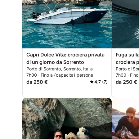
Capri Dolce Vita: crociera privata
Fuga sull
di un giorno da Sorrento
crociera p
Porto di Sorrento, Sorrento, Italia
Porto di Sor
Sorrento
7h00 · Fino a {capacità} persone
7h00 · Fino
da 250 €
da 250 €
4.7 (7)