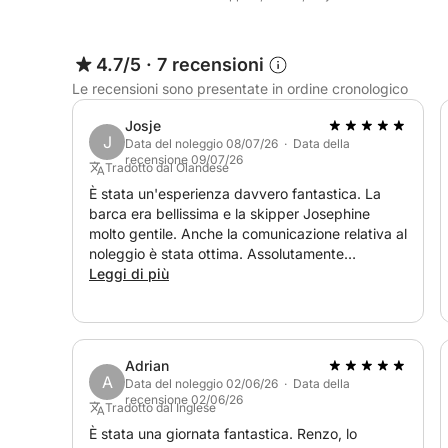
4.7/5
·
7 recensioni
Le recensioni sono presentate in ordine cronologico
Josje
J
Data del noleggio 08/07/26 · Data della
recensione 09/07/26
Tradotto dal Olandese
È stata un'esperienza davvero fantastica. La
barca era bellissima e la skipper Josephine
molto gentile. Anche la comunicazione relativa al
noleggio è stata ottima. Assolutamente
consigliato!
Leggi di più
Adrian
A
Data del noleggio 02/06/26 · Data della
recensione 02/06/26
Tradotto dal Inglese
È stata una giornata fantastica. Renzo, lo