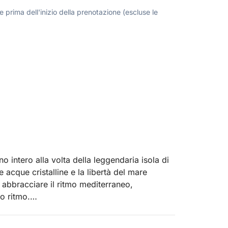
 prima dell'inizio della prenotazione (escluse le
o intero alla volta della leggendaria isola di
e acque cristalline e la libertà del mare
d abbracciare il ritmo mediterraneo,
o ritmo.
barca scivola dolcemente sul Golfo di Napoli.