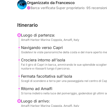
Capri si erge all'orizzonte, con le sue scogliere e 
Organizzato da Francesco
si svolge in modo naturale mentre il tuo skipper ti
Barca verificata
·
Super proprietario ·
95 recension
spettacolari, calette nascoste e indimenticabili f
per una nuotata in acque calme, goderti la brezza
Itinerario
l'elegante centro dell'isola: tutto a tua discrezione
Luogo di partenza:
A bordo, tutto è progettato per il comfort e il pia
Amalfi Harbor Marina Coppola, Amalfi, Italy
cuscini, una doccia con acqua dolce, la tua music
Navigando verso Capri
fresche e un aperitivo leggero. Il vostro capitano
Godetevi le viste panoramiche della costa e del mare aperto ment
l'esperienza in base alle vostre preferenze, garan
e indimenticabile.
Crociera intorno all'isola
Fai il giro di Capri in barca, ammirando le sue splendide scoglier
nuotare e rilassarti lungo il percorso.
Perfetto per coppie, amici o famiglie, questo tour
Fermata facoltativa sull'isola
Capri, non dalle strade trafficate, ma dal silenzio 
Scegli di scendere a terra per una passeggiata nel centro di Capr
suo lato più bello.
Ritorno ad Amalfi
Si torna indietro nella luce del pomeriggio, godendosi gli ultimi sc
Luogo di arrivo:
Amalfi Harbor Marina Coppola, Amalfi, Italy