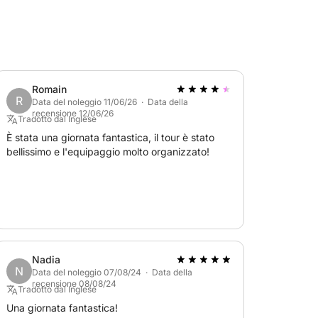
Romain
R
Data del noleggio 11/06/26 · Data della
recensione 12/06/26
Tradotto dal Inglese
È stata una giornata fantastica, il tour è stato
bellissimo e l'equipaggio molto organizzato!
Nadia
N
Data del noleggio 07/08/24 · Data della
recensione 08/08/24
Tradotto dal Inglese
Una giornata fantastica!