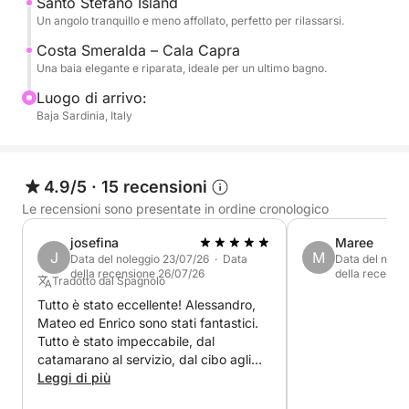
Santo Stefano Island
Un angolo tranquillo e meno affollato, perfetto per rilassarsi.
Un'esperienza completa che unisce le acque più
Costa Smeralda – Cala Capra
Una baia elegante e riparata, ideale per un ultimo bagno.
belle dell'arcipelago all'eleganza della Costa
Smeralda, ideale per chi desidera trascorrere una
Luogo di arrivo:
giornata indimenticabile in barca.
Baja Sardinia, Italy
4.9/5
·
15 recensioni
Le recensioni sono presentate in ordine cronologico
josefina
Maree
J
M
Data del noleggio 23/07/26 · Data
Data del nole
della recensione 26/07/26
della recensi
Tradotto dal Spagnolo
Tutto è stato eccellente! Alessandro,
Mateo ed Enrico sono stati fantastici.
Tutto è stato impeccabile, dal
catamarano al servizio, dal cibo agli
ottimi chef! L'unica cosa che
Leggi di più
migliorerei è la chiarezza riguardo alle