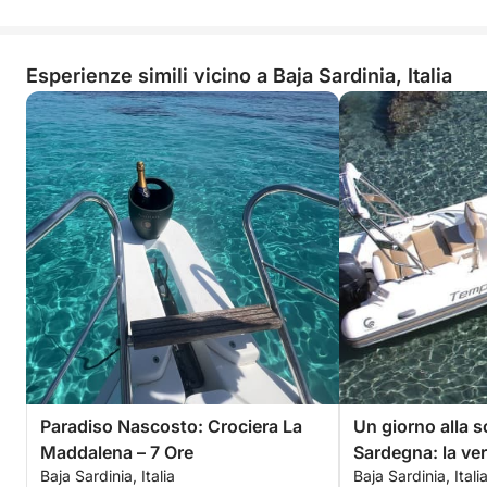
Esperienze simili vicino a Baja Sardinia, Italia
Paradiso Nascosto: Crociera La
Un giorno alla s
Maddalena – 7 Ore
Sardegna: la ver
Baja Sardinia, Italia
Baja Sardinia, Itali
motoscafo