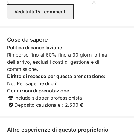
spese extra, come il carburante, i
pernottamenti in porto, ecc. Ci siamo
Vedi tutti 15 i commenti
divertiti moltissimo! Mateo ed Enrico
sono stati bravissimi con i bambini. Tre
giorni spettacolari e indimenticabili
della nostra vacanza in Sardegna.
Cose da sapere
Politica di cancellazione
Rimborso fino al 60% fino a 30 giorni prima
dell'arrivo, esclusi i costi di gestione e di
commissione.
Diritto di recesso per questa prenotazione:
No.
Per saperne di più
Condizioni di prenotazione
Include skipper professionista
Deposito cauzionale : 2.500 €
Altre esperienze di questo proprietario