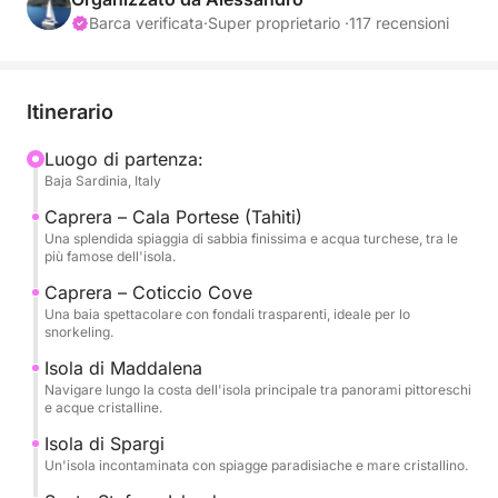
Barca verificata
·
Super proprietario ·
117 recensioni
La navigazione inizia in direzione di Caprera, una
delle isole più affascinanti dell'arcipelago, famosa
per le sue spiagge incontaminate e il mare
Itinerario
cristallino. Qui si trovano alcune delle baie più
iconiche della Sardegna, perfette per nuotare e fare
Luogo di partenza:
Baja Sardinia, Italy
snorkeling.
Caprera – Cala Portese (Tahiti)
Il tour prosegue verso La Maddalena e l'isola di
Una splendida spiaggia di sabbia finissima e acqua turchese, tra le
più famose dell'isola.
Spargi, dove la natura rimane intatta e le spiagge
offrono panorami mozzafiato. Durante la giornata
Caprera – Coticcio Cove
Una baia spettacolare con fondali trasparenti, ideale per lo
sono previste diverse soste per nuotare e rilassarsi a
snorkeling.
bordo, godendosi il sole e il mare turchese. Nel
Isola di Maddalena
pomeriggio, si rientra in Costa Smeralda, navigando
Navigare lungo la costa dell'isola principale tra panorami pittoreschi
lungo eleganti e suggestivi tratti di costa fino a
e acque cristalline.
raggiungere baie esclusive come Cala Caprera e
Isola di Spargi
l'isola di Santo Stefano, perfette per un'ultima sosta
Un'isola incontaminata con spiagge paradisiache e mare cristallino.
prima del rientro.