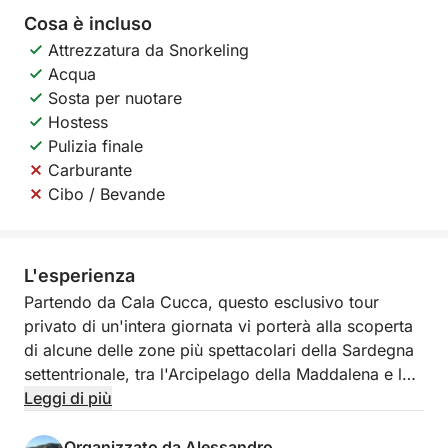
Cosa è incluso
Attrezzatura da Snorkeling
Acqua
Sosta per nuotare
Hostess
Pulizia finale
Carburante
Cibo / Bevande
L'esperienza
Partendo da Cala Cucca, questo esclusivo tour
privato di un'intera giornata vi porterà alla scoperta
di alcune delle zone più spettacolari della Sardegna
settentrionale, tra l'Arcipelago della Maddalena e la
Costa Smeralda. Una giornata pensata per chi
Leggi di più
desidera vivere il mare in totale relax, tra acque
cristalline, calette nascoste e paesaggi naturali unici.
Organizzato da Alessandro