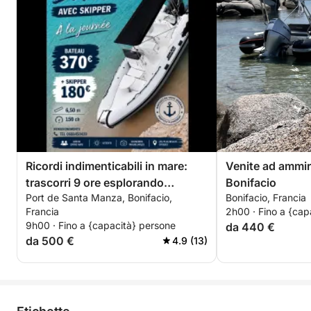
Ricordi indimenticabili in mare:
Venite ad ammir
trascorri 9 ore esplorando
Bonifacio
Port de Santa Manza, Bonifacio,
Bonifacio, Francia
Bonifacio
Francia
2h00 · Fino a {cap
9h00 · Fino a {capacità} persone
da 440 €
da 500 €
4.9 (13)