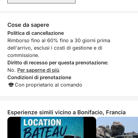
Si prega di notare che il consumo di carburante non
anche attento ai nostri desideri di
è incluso nel prezzo iniziale e dovrà essere pagato
visitare i dintorni e fare il bagno,
sfruttando al meglio le condizioni
direttamente al porto. Questa formula flessibile vi
meteorologiche. Consigliamo
Cose da sapere
permette di godervi un'imbarcazione dalle
vivamente questa imbarcazione e il
prestazioni elevate, adattando la crociera al vostro
Politica di cancellazione
suo skipper. Firmato, l'equipaggio, dal
ritmo. È la scelta ideale per creare ricordi
Rimborso fino al 60% fino a 30 giorni prima
29 giugno al 6 luglio 2026
indimenticabili nel cuore della natura corsa.
dell'arrivo, esclusi i costi di gestione e di
commissione.
Non aspettate oltre e prenotate con noi tramite
Diritto di recesso per questa prenotazione:
Click&Boat.
No.
Per saperne di più
Condizioni di prenotazione
Con proprietario al comando
Esperienze simili vicino a Bonifacio, Francia