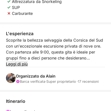
Attrezzatura da Snorkeling
SUP
Carburante
L'esperienza
Scoprite la bellezza selvaggia della Corsica del Sud
con un'eccezionale escursione privata di nove ore.
Con partenza alle 9:00, questa gita è ideale per
gruppi fino a dieci persone che desiderano
esplorare le acque turchesi e le scogliere granitiche
Leggi di più
della regione in un'atmosfera amichevole e rilassata.
Questo viaggio offre la fuga perfetta verso alcuni dei
Organizzato da Alain
paesaggi costieri più incontaminati del Mediterraneo.
Barca verificata
·
Super proprietario ·
17 recensioni
L'itinerario è flessibile e completamente
personalizzabile in base alle vostre preferenze. La
Itinerario
maggior parte dei nostri passeggeri sceglie di