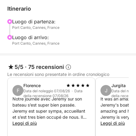
L'escursione può ospitare fino a 9 persone.
Itinerario
Con 20 anni di esperienza come cuoco nella marina
Luogo di partenza:
Port Canto, Cannes, France
mercantile, vi do il benvenuto a bordo per una
piacevole giornata di relax, alla scoperta della costa
Luogo di arrivo:
e gustando deliziosi piatti.
Port Canto, Cannes, France
🛟 Attrezzatura a bordo: barbecue, paddleboard,
pinne, maschera, boccaglio e ciambella gonfiabile.
5/5
·
75 recensioni
Le recensioni sono presentate in ordine cronologico
Per qualsiasi domanda o per ulteriori informazioni,
Florence
Jurgita
contattatemi tramite messaggio privato su
F
J
Data del noleggio 07/08/26 · Data
Data del nole
Click&Boat.
della recensione 07/08/26
della recensi
Notre journée avec Jeremy sur son
It was an amazing
bateau s’est super bien passée.
Jeremy's boat ☺️
A presto per una meravigliosa avventura in mare!
Jeremy est super sympa, accueillant
amazing and had 
et s’est tres bien occupé de nous. Il
Jeremy is very nic
Jeremy
nous a préparé un bbq comme un 🧑‍🍳
Leggi di più
welcoming. Than
Leggi di più
chef! Nous avons fait du paddle et du
snorkelling grace au matériel