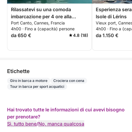
Rilassatevi su una comoda
Esperienza seral
imbarcazione per 4 ore alla
Isole di Lérins
Port Canto, Cannes, Francia
Vieux port, Cannes
scoperta delle isole di Lérins.
4h00 · Fino a {capacità} persone
4h00 · Fino a {cap
Sconto speciale per le coppie!
da 650 €
da 1.150 €
4.8 (18)
Etichette
Giro in barca a motore
Crociera con cena
Tour in barca per sport acquatici
Hai trovato tutte le informazioni di cui avevi bisogno
per prenotare?
Sì, tutto bene
/
No, manca qualcosa