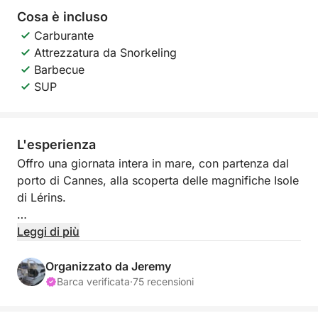
Cosa è incluso
Carburante
Attrezzatura da Snorkeling
Barbecue
SUP
L'esperienza
Offro una giornata intera in mare, con partenza dal
porto di Cannes, alla scoperta delle magnifiche Isole
di Lérins.
In programma: sole, acque turchesi,
Leggi di più
paddleboarding, snorkeling e magari una
passeggiata tra le isole a fine giornata.
Organizzato da Jeremy
Barca verificata
·
75 recensioni
Tutto questo senza costi aggiuntivi: skipper e
carburante inclusi 😉