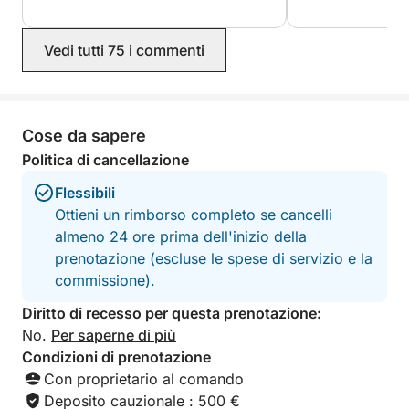
disponible à bord et avons passé un
excellent moment pendant cette
Vedi tutti 75 i commenti
excursion.
Cose da sapere
Politica di cancellazione
Flessibili
Ottieni un rimborso completo se cancelli
almeno 24 ore prima dell'inizio della
prenotazione (escluse le spese di servizio e la
commissione).
Diritto di recesso per questa prenotazione:
No.
Per saperne di più
Condizioni di prenotazione
Con proprietario al comando
Deposito cauzionale : 500 €