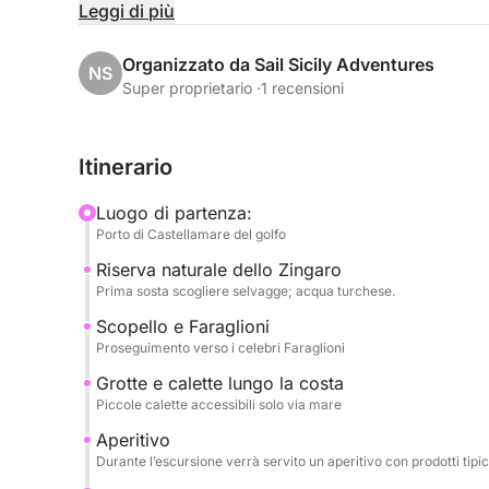
La navigazione si sviluppa lungo la costa nord, c
Leggi di più
raffinato simbolo dello stile liberty palermitano, 
Mondello, rinomata per le sue acque turchesi e la
Organizzato da Sail Sicily Adventures
NS
Super proprietario ·
1 recensioni
Durante l’escursione potrai rilassarti e goderti il 
cristalline, momenti di relax al sole e racconti sul t
Itinerario
A bordo verrà servito un aperitivo o un pranzo a b
da bevande fresche, per completare l’esperienza co
Luogo di partenza:
Porto di Castellamare del golfo
Un’attività ideale per coppie, famiglie e piccoli gr
Riserva naturale dello Zingaro
di Palermo tra tradizione, gusto e bellezza.
Prima sosta scogliere selvagge; acqua turchese.
Scopello e Faraglioni
Proseguimento verso i celebri Faraglioni
Grotte e calette lungo la costa
Piccole calette accessibili solo via mare
Aperitivo
Durante l’escursione verrà servito un aperitivo con prodotti tipic