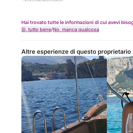
Hai trovato tutte le informazioni di cui avevi bis
Sì, tutto bene
/
No, manca qualcosa
Altre esperienze di questo proprietario