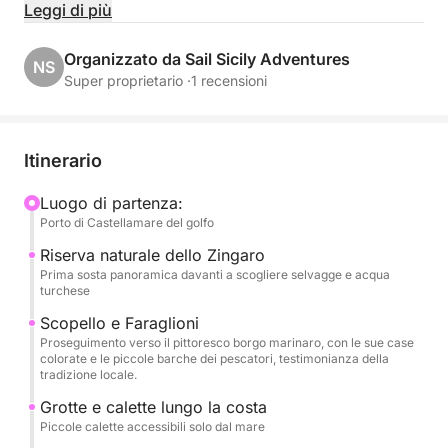
unica.
Leggi di più
La navigazione si sviluppa lungo la costa nord, con
Organizzato da Sail Sicily Adventures
NS
soste panoramiche presso Villa Igiea, raffinato
Super proprietario ·
1 recensioni
simbolo dello stile liberty palermitano, Vergine
Maria, pittoresco borgo marinaro, e Mondello,
rinomata per le sue acque turchesi e la spiaggia
Itinerario
dorata.
Luogo di partenza:
Porto di Castellamare del golfo
Durante l’escursione potrai rilassarti e goderti il mare
con possibilità di bagni in acque cristalline, momenti
Riserva naturale dello Zingaro
di relax al sole e racconti sul territorio.
Prima sosta panoramica davanti a scogliere selvagge e acqua
turchese
A bordo verrà servito un pranzo a base di prodotti
tipici siciliani, accompagnati da bevande fresche,
Scopello e Faraglioni
Proseguimento verso il pittoresco borgo marinaro, con le sue case
per completare l’esperienza con i sapori autentici
colorate e le piccole barche dei pescatori, testimonianza della
della tradizione locale.
tradizione locale.
Grotte e calette lungo la costa
Un’attività ideale per coppie, famiglie e piccoli
Piccole calette accessibili solo dal mare
gruppi, perfetta per chi desidera vivere il mare di