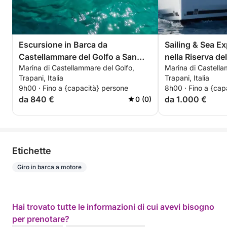
Escursione in Barca da
Sailing & Sea Ex
Castellammare del Golfo a San
nella Riserva de
Marina di Castellammare del Golfo,
Marina di Castella
Vito Lo Capo
Trapani, Italia
Trapani, Italia
9h00 · Fino a {capacità} persone
8h00 · Fino a {cap
da 840 €
da 1.000 €
0 (0)
Etichette
Giro in barca a motore
Hai trovato tutte le informazioni di cui avevi bisogno
per prenotare?