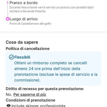
Pranzo a bordo
Palermo tra tradizione, gusto e bellezza.
Durante l’escursione verrà servito un pranzo con prodotti tipici
siciliani e bevande fresche.
Luogo di arrivo:
Porto di Castellamare del golfo
Cose da sapere
Politica di cancellazione
Flessibili
Ottieni un rimborso completo se cancelli
almeno 24 ore prima dell'inizio della
prenotazione (escluse le spese di servizio e la
commissione).
Diritto di recesso per questa prenotazione:
No.
Per saperne di più
Condizioni di prenotazione
Include skipper professionista