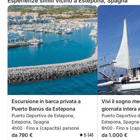
Esperienze simili vicino a Estepona, Spagna
Escursione in barca privata a
Vivi il sogno me
Puerto Banús da Estepona
giornata intera 
Puerto Deportivo de Estepona,
Puerto Deportivo 
Estepona
Estepona, Spagna
Estepona, Spagna
4h00 · Fino a {capacità} persone
8h00 · Fino a {cap
da 790 €
da 1.000 €
5 (4)