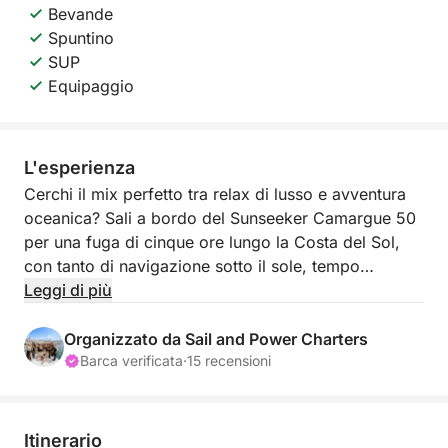
Bevande
Spuntino
SUP
Equipaggio
L'esperienza
Cerchi il mix perfetto tra relax di lusso e avventura
oceanica? Sali a bordo del Sunseeker Camargue 50
per una fuga di cinque ore lungo la Costa del Sol,
con tanto di navigazione sotto il sole, tempo
all'ancora e dettagli di lusso che trasformeranno una
Leggi di più
normale escursione in una giornata indimenticabile.
Organizzato da Sail and Power Charters
Dopo la partenza da Estepona, il tuo equipaggio
Barca verificata
·
15 recensioni
navigherà verso le acque calme di Duquesa o
Sotogrande. Rilassati sul ponte con la tua playlist
preferita e drink gratuiti mentre navighi ammirando
Itinerario