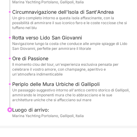
Marina Yachting Portolano, Gallipoli, Italia
un'oasi di lusso e comfort pensata per rendere
speciale ogni istante. Il tour inizierà con un giro
Circumnavigazione dell'Isola di Sant'Andrea
intorno all'incantevole Isola di Sant'Andrea, dove
Un giro completo intorno a questa isola affascinante, con la
possibilità di ammirare il suo iconico faro e le coste rocciose che si
potrete ammirare il suo faro iconico e le coste
tuffano nel blu
frastagliate che si tuffano nel blu. Proseguiremo poi
Rotta verso Lido San Giovanni
verso le spiagge dorate di Lido San Giovanni, un
Navigazione lungo la costa che conduce alle ampie spiagge di Lido
vero paradiso terrestre. Il momento clou del tour
San Giovanni, perfette per ammirare il litorale
saranno le "due ore di passione", un'esperienza
Ore di Passione
indimenticabile pensata per voi, dove potrete
Il momento clou del tour, un'esperienza esclusiva pensata per
brindare al vostro amore con champagne pregiato e
celebrare il vostro amore, con champagne, aperitivo e
un'atmosfera indimenticabile
gustare un delizioso aperitivo con stuzzichini
raffinati, mentre il sole tramonta sul mare.
Periplo delle Mura Urbiche di Gallipoli
Un passaggio suggestivo intorno all'antico centro storico di Gallipoli,
Concluderemo il nostro viaggio con il suggestivo
ammirando le imponenti mura che lo abbracciano e le sue
periplo delle Mura Urbiche di Gallipoli, ammirando la
architetture uniche che si affacciano sul mare
città da una prospettiva unica e romantica.
Luogo di arrivo:
Marina Yachting Portolano, Gallipoli, Italia
Un Servizio Impeccabile per Emozioni
Indimenticabili
Questo tour è molto più di una semplice gita in