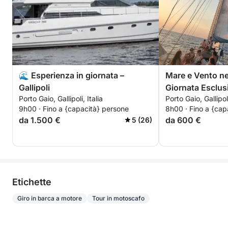
🌊 Esperienza in giornata –
Mare e Vento ne
Gallipoli
Giornata Esclus
Porto Gaio, Gallipoli, Italia
Porto Gaio, Gallipoli
Vagabond Ketc
9h00 · Fino a {capacità} persone
8h00 · Fino a {cap
da 1.500 €
da 600 €
5 (26)
Etichette
Giro in barca a motore
Tour in motoscafo