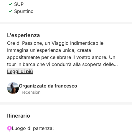
SUP
Spuntino
L'esperienza
Ore di Passione, un Viaggio Indimenticabile
Immagina un'esperienza unica, creata
appositamente per celebrare il vostro amore. Un
tour in barca che vi condurrà alla scoperta delle
meraviglie di Gallipoli e dell'Isola di Sant'Andrea,
Leggi di più
un'occasione per vivere momenti indimenticabili in
un'atmosfera romantica e raffinata. Lasciatevi cullare
Organizzato da francesco
dalle onde e avvolgere dalla magia del mare, mentre
1 recensioni
il sole accarezza la vostra pelle e il vento sussurra
promesse d'amore.
Itinerario
Un'Esperienza Esclusiva, Pensata per Voi
Salpate a bordo della nostra elegante imbarcazione,
Luogo di partenza: