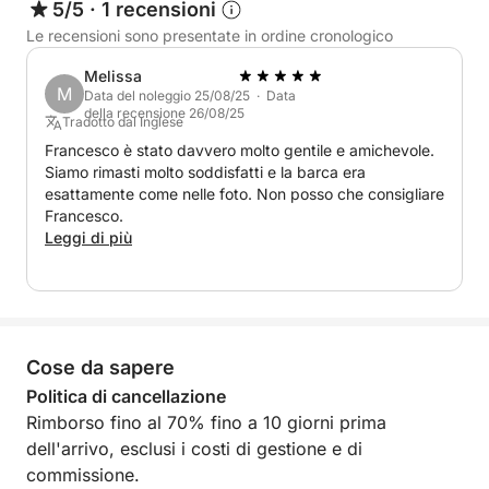
5/5
·
1 recensioni
barca: è un'esperienza sensoriale completa, pensata
Le recensioni sono presentate in ordine cronologico
per celebrare l'amore in ogni suo aspetto. La nostra
imbarcazione, dotata di ogni comfort, vi garantirà un
Melissa
M
viaggio all'insegna del relax e del lusso. Il nostro
Data del noleggio 25/08/25 · Data
della recensione 26/08/25
equipaggio, discreto e professionale, sarà a vostra
Tradotto dal Inglese
completa disposizione per soddisfare ogni vostro
Francesco è stato davvero molto gentile e amichevole.
Siamo rimasti molto soddisfatti e la barca era
desiderio e rendere questa giornata semplicemente
esattamente come nelle foto. Non posso che consigliare
perfetta. Preparatevi a vivere un sogno ad occhi
Francesco.
aperti, un'esperienza che rimarrà impressa nei vostri
Leggi di più
cuori per sempre
Cose da sapere
Politica di cancellazione
Rimborso fino al 70% fino a 10 giorni prima
dell'arrivo, esclusi i costi di gestione e di
commissione.