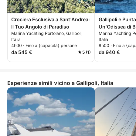
Crociera Esclusiva a Sant'Andrea:
Gallipoli e Punt
Il Tuo Angolo di Paradiso
Un'Odissea di B
Marina Yachting Portolano, Gallipoli,
Marina Yachting Por
Salento
Italia
Italia
4h00 · Fino a {capacità} persone
8h00 · Fino a {cap
da 545 €
da 940 €
5 (1)
Esperienze simili vicino a Gallipoli, Italia