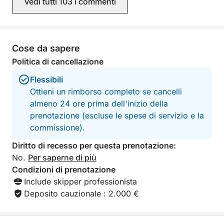
Ciò che distingue questa esperienza è la semplicità e
Vedi tutti 103 i commenti
sentiti al sicuro e
la cura con cui viene organizzata. Tutto il necessario
il tempo. L'escursione a Formentera è
per trascorrere qualche ora fantastica in mare è già
stata senza dubb
più belli della no
a disposizione, dai piccoli dettagli come bevande e
era organizzato al
Cose da sapere
asciugamani ai consigli utili sui luoghi da visitare. È
servizio impeccabi
un modo semplice per godersi Ibiza dal mare:
Politica di cancellazione
nuovo questo tour
rilassante, flessibile e davvero piacevole.
lo consiglio viva
Flessibili
desideri vivere un
Ottieni un rimborso completo se cancelli
indimenticabile in mare. 
almeno 24 ore prima dell'inizio della
questa splendida
prenotazione (escluse le spese di servizio e la
commissione).
Diritto di recesso per questa prenotazione:
No.
Per saperne di più
Condizioni di prenotazione
Include skipper professionista
Deposito cauzionale : 2.000 €