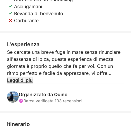
Asciugamani
Bevanda di benvenuto
Carburante
L'esperienza
Se cercate una breve fuga in mare senza rinunciare
all'essenza di Ibiza, questa esperienza di mezza
giornata è proprio quello che fa per voi. Con un
ritmo perfetto e facile da apprezzare, vi offre
l'opportunità di allontanarvi dalla frenesia dell'isola e
Leggi di più
di riconnettervi con la sua bellezza naturale.
Organizzato da Quino
Partendo da Marina Botafoch, navigherete lungo la
Barca verificata
·
103 recensioni
costa o verso zone vicine con acque calme e
cristalline, ideali per nuotare. L'obiettivo è sfruttare
al meglio le poche ore a disposizione, combinando
Itinerario
una navigazione tranquilla con soste mirate dove