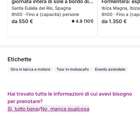
giornata intera di sole a bordo di
Formentera: esp
Santa Eulalia del Río, Spagna
Ibiza Magna, Ibiz
un motoscafo.
tramonto | Nole
8h00 · Fino a {capacità} persone
8h00 · Fino a {cap
premium per 9 
da 550 €
da 1.350 €
4.9 (101)
capitano
Etichette
Giro in barca a motore
Tour in motoscafo
Evento aziendale
Hai trovato tutte le informazioni di cui avevi bisogno
per prenotare?
Sì, tutto bene
/
No, manca qualcosa