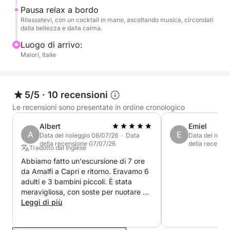
Pausa relax a bordo
Sarà possibile fare una sosta pranzo in un ristorante
Rilassatevi, con un cocktail in mano, ascoltando musica, circondati
raggiungibile direttamente dal mare con l'obiettivo di
dalla bellezza e dalla calma.
scappare dal caos dei centri.
Luogo di arrivo:
Maiori, Italie
A bordo godrete di un servizio di alta qualità:
skipper attento, bevande fresche (acqua, bibite
analcoliche, champagne, cocktail), gustosi snack,
5/5
·
10 recensioni
asciugamani, doccia, impianto audio e attrezzatura
Le recensioni sono presentate in ordine cronologico
per lo snorkeling. Non vi resta che rilassarvi,
immergervi e godervi il sole!
Albert
Emiel
A
E
Data del noleggio 06/07/26 · Data
Data del nole
della recensione 07/07/26
della recensi
Tradotto dal Inglese
Prenota subito la tua crociera privata da Maiori e
Abbiamo fatto un'escursione di 7 ore
lasciati incantare dalla magia della Costiera
da Amalfi a Capri e ritorno. Eravamo 6
Amalfitana!
adulti e 3 bambini piccoli. È stata
meravigliosa, con soste per nuotare e
spiegazioni sui luoghi d'interesse. Un
Leggi di più
sentito ringraziamento a tutto lo staff e
in particolare al nostro capitano e