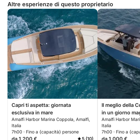
Altre esperienze di questo proprietario
Capri ti aspetta: giornata
Il meglio della 
esclusiva in mare
in un giorno ma
Amalfi Harbor Marina Coppola, Amalfi,
Amalfi Harbor Mari
Italia
Italia
7h00 · Fino a {capacità} persone
7h00 · Fino a {cap
da 1.200 €
da 1.000 €
5 (10)