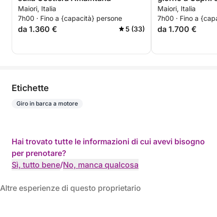
Maiori, Italia
Maiori, Italia
Amalfitana con s
7h00 · Fino a {capacità} persone
7h00 · Fino a {cap
da 1.360 €
da 1.700 €
5 (33)
Etichette
Giro in barca a motore
Hai trovato tutte le informazioni di cui avevi bisogno
per prenotare?
Sì, tutto bene
/
No, manca qualcosa
Altre esperienze di questo proprietario