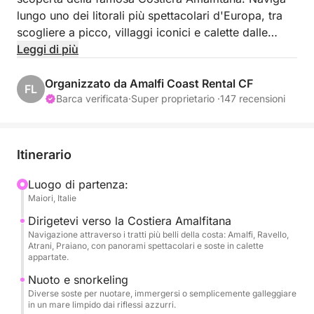
lungo uno dei litorali più spettacolari d'Europa, tra
scogliere a picco, villaggi iconici e calette dalle
acque turchesi. Questa fuga al mare vi trasporterà
Leggi di più
nel cuore di paesaggi da cartolina, il tutto in
un'atmosfera chic e rilassata!
Organizzato da Amalfi Coast Rental CF
FL
Barca verificata
·
Super proprietario ·
147 recensioni
Durante tutta la giornata, il vostro skipper vi
mostrerà i tesori più belli della costa, accessibili solo
via mare. Potrai nuotare in punti segreti, ammirare
Itinerario
Minori, Atrani il paese più piccolo d'Italia per
superficie, Amalfi il più popolare dei paesi costieri,
Luogo di partenza:
Maiori, Italie
Conca dei Marini piccolo borgo di pescatori, Furore
dove si trova l'unico fiordo naturale del
Dirigetevi verso la Costiera Amalfitana
Mediterraneo, Praiano e Positano la città romantica,
Navigazione attraverso i tratti più belli della costa: Amalfi, Ravello,
Atrani, Praiano, con panorami spettacolari e soste in calette
potrai assaporare il momento comodamente seduto
appartate.
a bordo. L'esperienza perfetta per chi vuole
Nuoto e snorkeling
esplorare la costa in un modo diverso, senza folla o
Diverse soste per nuotare, immergersi o semplicemente galleggiare
stress.
in un mare limpido dai riflessi azzurri.