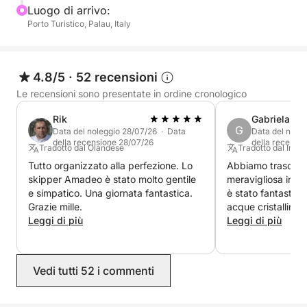
smeraldo.
Luogo di arrivo:
Porto Turistico, Palau, Italy
Ma l'avventura non finisce qui: attraversiamo le
acque verso la Corsica, ammirando la costa unica e
provando l'emozione di entrare in un altro paese via
4.8/5
·
52 recensioni
mare. Dopo una giornata piena di meraviglie,
Le recensioni sono presentate in ordine cronologico
torniamo al porto turistico di Palau.
Rik
Gabriela
G
Data del noleggio 28/07/26 · Data
Data del nole
della recensione 28/07/26
della recensi
Tradotto dal Olandese
Tradotto dal Ingle
Tutto organizzato alla perfezione. Lo
Abbiamo trascors
skipper Amadeo è stato molto gentile
meravigliosa in bar
e simpatico. Una giornata fantastica.
è stato fantastico:
Grazie mille.
acque cristalline
Leggi di più
mozzafiato. L'iso
Leggi di più
stata un momento
stato gentilissimo 
Un'esperienza pe
Vedi tutti 52 i commenti
consigliamo viva