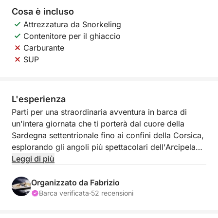
Cosa è incluso
Attrezzatura da Snorkeling
Contenitore per il ghiaccio
Carburante
SUP
L'esperienza
Parti per una straordinaria avventura in barca di
un'intera giornata che ti porterà dal cuore della
Sardegna settentrionale fino ai confini della Corsica,
esplorando gli angoli più spettacolari dell'Arcipelago
di La Maddalena lungo il percorso. Con acque
Leggi di più
cristalline, spiagge iconiche, incantevoli città
costiere e persino un'esperienza transfrontaliera,
Organizzato da Fabrizio
questo tour offre il perfetto connubio tra natura,
Barca verificata
·
52 recensioni
scoperta e magia del Mediterraneo.