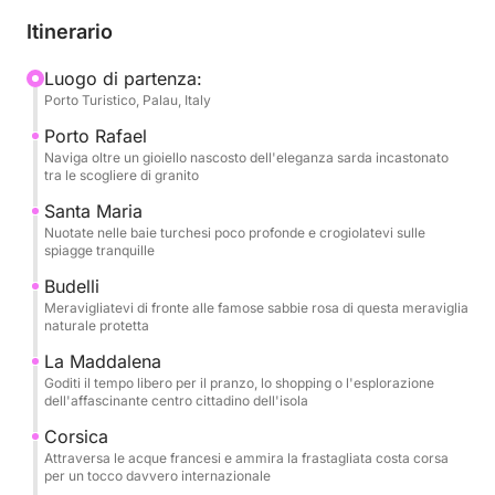
Partiamo da Palau, salpando verso l'elegante ed
Itinerario
esclusivo Porto Rafael, un gioiello costiero
incastonato tra le scogliere di granito. Da lì, ci
Luogo di partenza:
Porto Turistico, Palau, Italy
dirigiamo verso le calme acque turchesi di Santa
Maria. Il viaggio prosegue verso la leggendaria
Porto Rafael
Budelli, sede della famosa Spiaggia Rosa, un tratto
Naviga oltre un gioiello nascosto dell'eleganza sarda incastonato
tra le scogliere di granito
di costa protetto e ultraterreno, noto per le sue
delicate sfumature rosa e la sua bellezza
Santa Maria
Nuotate nelle baie turchesi poco profonde e crogiolatevi sulle
incontaminata.
spiagge tranquille
Budelli
A mezzogiorno, attracchiamo a La Maddalena, dove
Meravigliatevi di fronte alle famose sabbie rosa di questa meraviglia
avrete del tempo libero per esplorare l'incantevole
naturale protetta
porto di Cala Gavetta. Godetevi un pranzo
La Maddalena
tranquillo, acquistate artigianato locale o fate una
Goditi il tempo libero per il pranzo, lo shopping o l'esplorazione
passeggiata per le strade colorate di questa vivace
dell'affascinante centro cittadino dell'isola
cittadina isolana. Nel pomeriggio, visitiamo la
Corsica
suggestiva Cala Corsara a Spargi, perfetta per un
Attraversa le acque francesi e ammira la frastagliata costa corsa
ultimo tuffo nelle sue acque limpide e color
per un tocco davvero internazionale