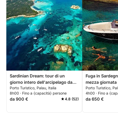
Sardinian Dream: tour di un
Fuga in Sardegna
giorno intero dell'arcipelago da
mezza giornata 
Porto Turistico, Palau, Italia
Porto Turistico, Pal
Palau a Budelli
8h00 · Fino a {capacità} persone
4h00 · Fino a {cap
da 900 €
da 650 €
4.8 (52)