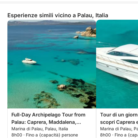
Esperienze simili vicino a Palau, Italia
Full-Day Archipelago Tour from
Tour di un giorn
Palau: Caprera, Maddalena,
scopri Caprera 
Marina di Palau, Palau, Italia
Marina di Palau, Pal
Spargi & Budelli
8h00 · Fino a {capacità} persone
8h00 · Fino a {cap