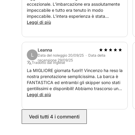
eccezionale. L'imbarcazione era assolutamente
Alle 17:30, lo yacht inizia il suo viaggio di ritorn
impeccabile e tutto era tenuto in modo
skyline della città prima dello sbarco alle 18:00.
impeccabile. L'intera esperienza è stata
rilassante, piacevole e incredibilmente
Leggi di più
Durante la crociera, acqua, bibite analcoliche, vin
gradevole dall'inizio alla fine. L'equipaggio è
stato accogliente e professionale. Non avremmo
potuto desiderare una giornata migliore in acqua
Nota bene: il prezzo della barca è di 3355 €, l'e
e la consigliamo vivamente. Grazie per la
di 200 € sono esclusi e pagabili a parte.
Leanna
splendida esperienza!
L
Data del noleggio 20/09/25 · Data della
recensione 29/09/25
Tradotto dal Inglese
La MIGLIORE giornata fuori!! Vincenzo ha reso la
nostra prenotazione semplicissima. La barca è
FANTASTICA ed entrambi gli skipper sono stati
gentilissimi e disponibili! Abbiamo trascorso una
giornata incredibile navigando da Taranto verso
Leggi di più
vari punti balneabili. Grazie a Vincenzo e al suo
team per aver reso la giornata di addio al
nubilato dei miei amici così indimenticabile!
Vedi tutti 4 i commenti