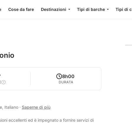
e
Cose da fare
Destinazioni
Tipi di barche
Tipi di 
Ionio
7
8h00
E
DURATA
, Italiano
·
Saperne di più
oni eccellenti ed è impegnato a fornire servizi di