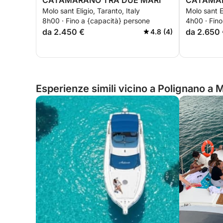
CATAMARANO TRA DUE MARI
CATAMAR
Molo sant Eligio, Taranto, Italy
Molo sant El
8h00 · Fino a {capacità} persone
4h00 · Fino
da 2.450 €
da 2.650
4.8 (4)
Esperienze simili vicino a Polignano a Ma