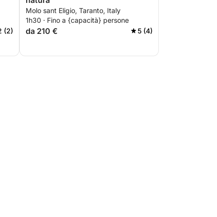
natura
Molo sant Eligio, Taranto, Italy
1h30 · Fino a {capacità} persone
da 210 €
2 (2)
5 (4)