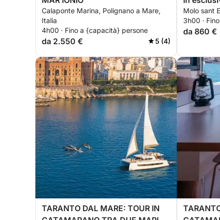
MAR IONIO
in esclusi
Calaponte Marina, Polignano a Mare,
Molo sant El
Italia
3h00 · Fino
4h00 · Fino a {capacità} persone
da 860 €
da 2.550 €
5 (4)
TARANTO DAL MARE: TOUR IN
TARANTO