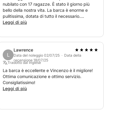
nubilato con 17 ragazze. È stato il giorno più
o a Taranto, offrendo splendide viste sullo
bello della nostra vita. La barca è enorme e
pulitissima, dotata di tutto il necessario.
Vincenzo e il suo team sono stati fenomenali!
Leggi di più
o e aperitivo sono inclusi.
Hanno organizzato cibo, trasporto e
asciugamani per noi. È stato perfetto! Lo
consigliamo vivamente!
quipaggio di 700 € (3 persone) e il carburante
Lawrence
L
Data del noleggio 02/07/25 · Data della
recensione 18/07/25
Tradotto dal Inglese
La barca è eccellente e Vincenzo è il migliore!
Ottima comunicazione e ottimo servizio.
Consigliatissimo!
Leggi di più