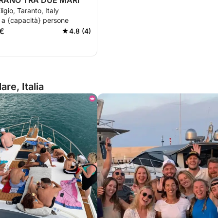
ANO TRA DUE MARI
igio, Taranto, Italy
 a {capacità} persone
 €
4.8 (4)
re, Italia