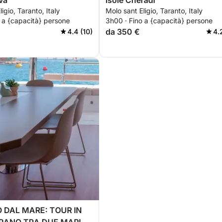
va
isole Cheradi
igio, Taranto, Italy
Molo sant Eligio, Taranto, Italy
 a {capacità} persone
3h00 · Fino a {capacità} persone
da 350 €
4.4 (10)
4.
 DAL MARE: TOUR IN