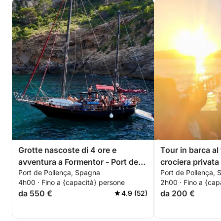
Grotte nascoste di 4 ore e
Tour in barca al
avventura a Formentor - Port de
crociera privata
Port de Pollença, Spagna
Port de Pollença,
Pollença
Pollença
4h00 · Fino a {capacità} persone
2h00 · Fino a {cap
da 550 €
da 200 €
4.9 (52)