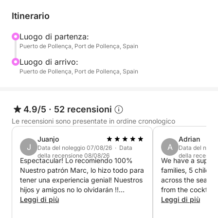
Inizia il tuo viaggio lungo la costa della Tramuntana,
Itinerario
dove scogliere spettacolari e colline ricoperte di pini
offrono uno scenario mozzafiato. Fate una sosta in
Luogo di partenza:
Puerto de Pollença, Port de Pollença, Spain
calette appartate per nuotare e fare snorkeling in
acque cristalline. A seconda delle condizioni e delle
Luogo di arrivo:
preferenze, potrete visitare gioielli come Cala Murta,
Puerto de Pollença, Port de Pollença, Spain
Cala en Gossalba o la splendida penisola di
Formentor, dove il mare turchese incontra la soffice
sabbia bianca.
4.9/5
·
52 recensioni
Le recensioni sono presentate in ordine cronologico
Continua la navigazione per esplorare la bellezza
Juanjo
Adrian
selvaggia di Cap de Formentor e il suo iconico faro.
J
A
Data del noleggio 07/08/26 · Data
Data del nole
Fate una pausa pranzo, a bordo o in un ristorante sul
della recensione 08/08/26
della recensi
Espectacular! Lo recomiendo 100%
We have a super rel
mare, a seconda della disponibilità, prima di
Nuestro patrón Marc, lo hizo todo para
families, 5 childr
proseguire la crociera alla scoperta di zone più
tener una experiencia genial! Nuestros
across the sea. Vi
incontaminate o semplicemente rilassatevi sul ponte
hijos y amigos no lo olvidarán !!
from the cocktail 
con un drink in mano.
Muchas gracias de nuevo.
Leggi di più
swimming with fishes. Marc wa
Leggi di più
Repetiremos sin duda!!
pleasant company