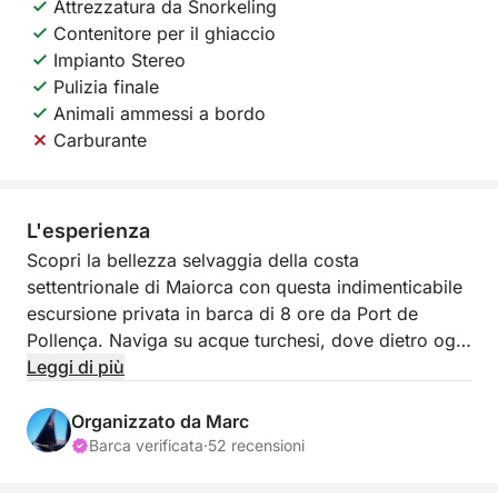
Attrezzatura da Snorkeling
Contenitore per il ghiaccio
Impianto Stereo
Pulizia finale
Animali ammessi a bordo
Carburante
L'esperienza
Scopri la bellezza selvaggia della costa
settentrionale di Maiorca con questa indimenticabile
escursione privata in barca di 8 ore da Port de
Pollença. Naviga su acque turchesi, dove dietro ogni
insenatura ti aspettano scogliere frastagliate, grotte
Leggi di più
marine e spiagge nascoste. Questa avventura
giornaliera unisce la tranquillità di una crociera a
Organizzato da Marc
un'entusiasmante esplorazione, offrendo il mix
Barca verificata
·
52 recensioni
perfetto tra relax e scoperta.