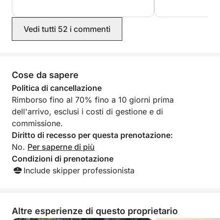
everyone felt we
Grazie alla presenza di uno skipper professionista
che garantisce comfort e flessibilità per tutta la
giornata, questa escursione è ideale per famiglie,
Vedi tutti 52 i commenti
coppie o piccoli gruppi in cerca di un'esperienza
personalizzata per scoprire il fascino costiero di
Maiorca. L'itinerario potrebbe variare a seconda
Cose da sapere
delle condizioni del mare per garantire
un'esperienza ottimale e sicura.
Politica di cancellazione
Rimborso fino al 70% fino a 10 giorni prima
Non perdere questa esperienza unica: prenota
dell'arrivo, esclusi i costi di gestione e di
subito la tua escursione privata e vivi Maiorca come
commissione.
mai prima d'ora!
Diritto di recesso per questa prenotazione:
No.
Per saperne di più
Condizioni di prenotazione
Include skipper professionista
Altre esperienze di questo proprietario