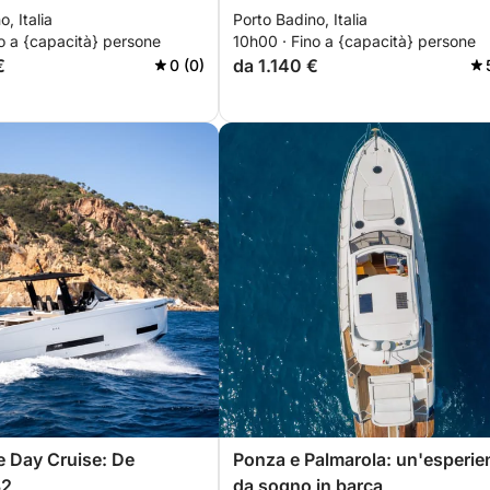
, Italia
Porto Badino, Italia
o a {capacità} persone
10h00 · Fino a {capacità} persone
€
da 1.140 €
0 (0)
 Day Cruise: De
Ponza e Palmarola: un'esperie
32
da sogno in barca