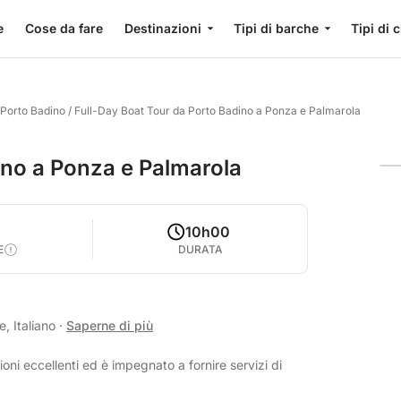
e
Cose da fare
Destinazioni
Tipi di barche
Tipi di 
 Porto Badino
/
Full-Day Boat Tour da Porto Badino a Ponza e Palmarola
ino a Ponza e Palmarola
0
10h00
E
DURATA
, Italiano
·
Saperne di più
oni eccellenti ed è impegnato a fornire servizi di