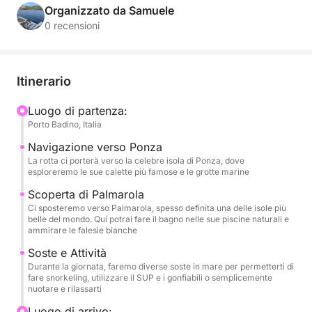
paradiso nel cuore del Tirreno. Navigheremo tra
Organizzato da Samuele
acque turchesi e paesaggi mozzafiato, lontani dalla
0 recensioni
folla, per offrirti un'avventura di puro relax e
scoperta.
Itinerario
Con la sua stabilità e comfort, il nostro gommone è
l'imbarcazione ideale per esplorare ogni angolo di
Luogo di partenza:
Porto Badino, Italia
queste isole. Potrai rilassarti al sole sul nostro ampio
prendisole, fare snorkeling in acque incredibilmente
Navigazione verso Ponza
limpide e divertirti con il nostro SUP e i gonfiabili, il
La rotta ci porterà verso la celebre isola di Ponza, dove
esploreremo le sue calette più famose e le grotte marine
tutto in un'atmosfera di puro lusso e serenità.
Scoperta di Palmarola
Ci sposteremo verso Palmarola, spesso definita una delle isole più
Questo tour è pensato per farti vivere un'avventura
belle del mondo. Qui potrai fare il bagno nelle sue piscine naturali e
completa, con diverse soste per il bagno e per
ammirare le falesie bianche
esplorare a piedi le bellezze della costa. A bordo,
Soste e Attività
ogni tua esigenza sarà curata: potrai sorseggiare
Durante la giornata, faremo diverse soste in mare per permetterti di
una bottiglia di champagne e ascoltare la tua musica
fare snorkeling, utilizzare il SUP e i gonfiabili o semplicemente
nuotare e rilassarti
preferita grazie allo stereo, mentre ti godi uno dei
panorami più belli del mondo
Luogo di arrivo: