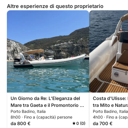
Altre esperienze di questo proprietario
Un Giorno da Re: L'Eleganza del
Costa d'Ulisse:
Mare tra Gaeta e il Promontorio di
tra Mito e Natu
Porto Badino, Italia
Porto Badino, Italia
Sabaudia
8h00 · Fino a {capacità} persone
4h00 · Fino a {cap
da 800 €
da 700 €
0 (0)