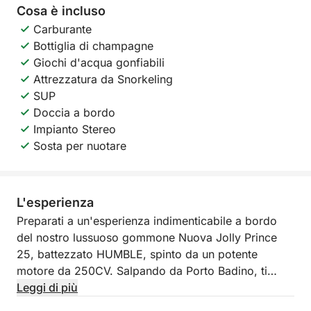
Cosa è incluso
Carburante
Bottiglia di champagne
Giochi d'acqua gonfiabili
Attrezzatura da Snorkeling
SUP
Doccia a bordo
Impianto Stereo
Sosta per nuotare
L'esperienza
Preparati a un'esperienza indimenticabile a bordo
del nostro lussuoso gommone Nuova Jolly Prince
25, battezzato HUMBLE, spinto da un potente
motore da 250CV. Salpando da Porto Badino, ti
invitiamo a un tour di un'intera giornata alla scoperta
Leggi di più
delle meraviglie di Ponza e Palmarola, un vero