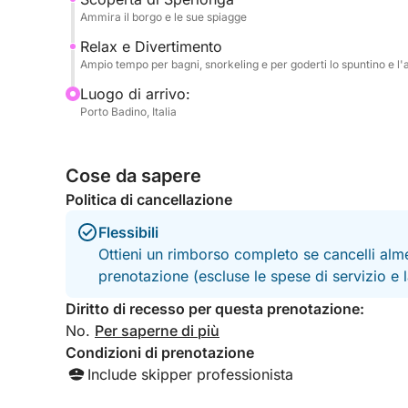
disposizione uno stereo per la tua musica prefer
Ammira il borgo e le sue spiagge
rinfrescarti dopo ogni tuffo. Il tour include anche i
Relax e Divertimento
dell'imbarcazione, un delizioso spuntino, abbonda
Ampio tempo per bagni, snorkeling e per goderti lo spuntino e l'
brindare alla bellezza del paesaggio. Un'esperien
Luogo di arrivo:
avventura, storia e la bellezza autentica della cost
Porto Badino, Italia
Cose da sapere
Politica di cancellazione
Flessibili
Ottieni un rimborso completo se cancelli alme
prenotazione (escluse le spese di servizio e
Diritto di recesso per questa prenotazione:
No.
Per saperne di più
Condizioni di prenotazione
Include skipper professionista