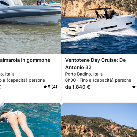
Palmarola in gommone
Ventotene Day Cruise: De
Antonio 32
, Italia
Porto Badino, Italia
o a {capacità} persone
8h00 · Fino a {capacità} persone
€
da 1.840 €
5 (4)