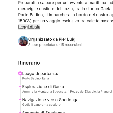
Preparati a salpare per un'avventura marittima ind
meraviglie costiere del Lazio, tra la storica Gaet
Porto Badino, ti imbarcherai a bordo del nostro
150CV, per un viaggio esclusivo tra calette nasco
Leggi di più
La nostra navigazione ti porterà prima verso la
l'imponente Falesia della Montagna Spaccata, con
Organizzato da Pier Luigi
che si tuffano nel blu. Esploreremo il misterioso
Super proprietario ·
15 recensioni
dalla bellezza della Piana di Sant'Agostino, con
sosta per ammirare la suggestiva Grotta Azzurra d
Itinerario
atmosfere magiche.
Luogo di partenza:
Successivamente, ci dirigeremo verso la pittores
Porto Badino, Italia
nella roccia, famoso per le sue spiagge e la sua V
Esplorazione di Gaeta
per tuffarsi in un mare trasparente e godere della t
Ammira la Montagna Spaccata, il Pozzo del Diavolo, la Piana di 
unici. Potrai dedicarti allo snorkeling ed esplorare
biodiversità marina.
Navigazione verso Sperlonga
Goditi il panorama costiero
A bordo, ogni dettaglio è pensato per il tuo mass
Scoperta di Sperlonga