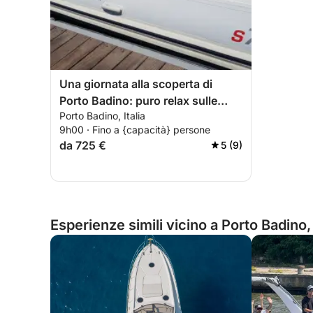
Una giornata alla scoperta di
Porto Badino: puro relax sulle
Porto Badino, Italia
acque cristalline del blu italiano.
9h00 · Fino a {capacità} persone
da 725 €
5 (9)
Esperienze simili vicino a Porto Badino, 