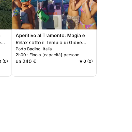
a
Aperitivo al Tramonto: Magia e
e
Relax sotto il Tempio di Giove
Porto Badino, Italia
Anxur
2h00 · Fino a {capacità} persone
da 240 €
0 (0)
0 (0)