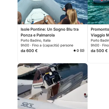
Isole Pontine: Un Sogno Blu tra
Promontor
Ponza e Palmarola
Viaggio Mi
Porto Badino, Italia
Porto Badino
Leggend
9h00 · Fino a {capacità} persone
9h00 · Fino
da 600 €
da 500 €
0 (0)