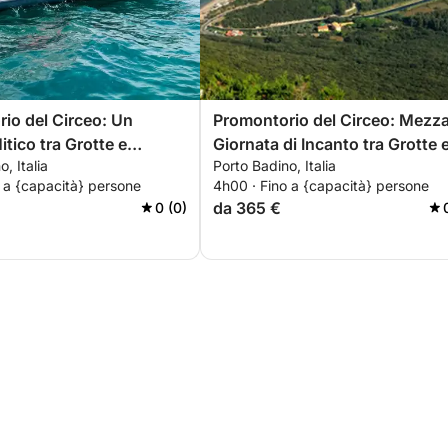
io del Circeo: Un
Promontorio del Circeo: Mezz
tico tra Grotte e
Giornata di Incanto tra Grotte 
, Italia
Porto Badino, Italia
e
Mare
 a {capacità} persone
4h00 · Fino a {capacità} persone
da 365 €
0 (0)