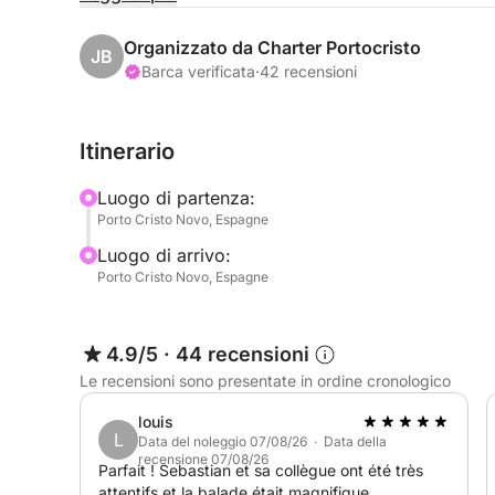
mare calmo al tramonto. Paddleboarding, snorkelin
concludere una giornata perfetta!
Organizzato da Charter Portocristo
JB
Barca verificata
·
42 recensioni
A bordo: bevande illimitate, snack locali, attrezza
voi non dovete far altro che godervi il momento.
Itinerario
Create un ricordo magico sulla costa di Maiorca. 
Luogo di partenza:
un'indimenticabile crociera al tramonto in barca a
Porto Cristo Novo, Espagne
Luogo di arrivo:
Porto Cristo Novo, Espagne
4.9/5
·
44 recensioni
Le recensioni sono presentate in ordine cronologico
louis
L
Data del noleggio 07/08/26 · Data della
recensione 07/08/26
Parfait ! Sebastian et sa collègue ont été très
attentifs et la balade était magnifique