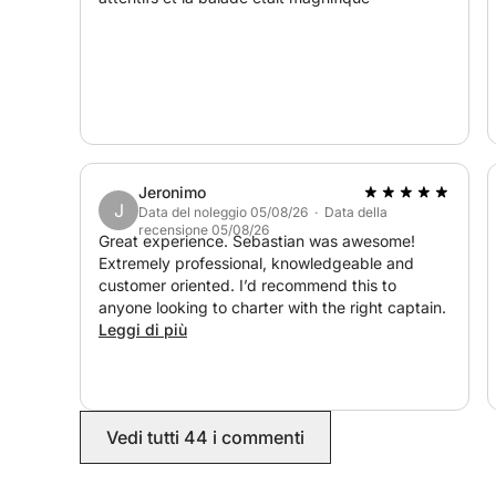
Jeronimo
J
Data del noleggio 05/08/26 · Data della
recensione 05/08/26
Great experience. Sebastian was awesome!
Extremely professional, knowledgeable and
customer oriented. I’d recommend this to
anyone looking to charter with the right captain.
Leggi di più
Vedi tutti 44 i commenti