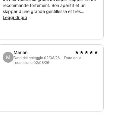
recommande fortement. Bon apéritif et un
skipper d’une grande gentillesse et très
agréable. Nous reviendrons 🥰. Merci pour
Leggi di più
cette belle découverte de cette magnifique île.
Marian
M
Data del noleggio 02/08/26 · Data della
recensione 02/08/26