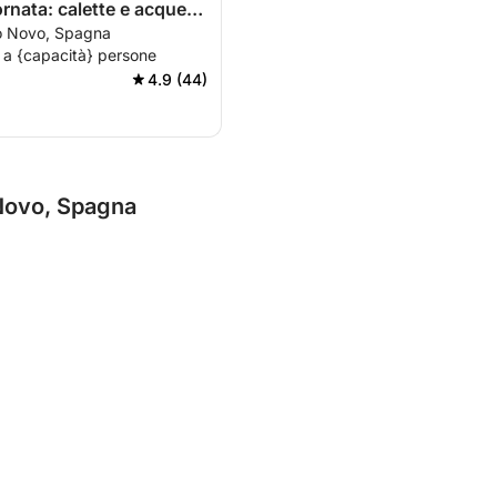
rnata: calette e acque
to Novo, Spagna
da scoprire
 a {capacità} persone
4.9 (44)
 Novo, Spagna