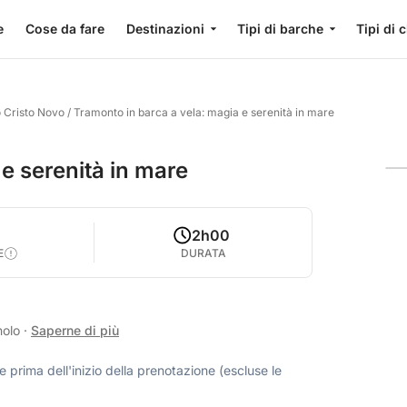
e
Cose da fare
Destinazioni
Tipi di barche
Tipi di 
o Cristo Novo
/
Tramonto in barca a vela: magia e serenità in mare
e serenità in mare
2h00
E
DURATA
nolo
·
Saperne di più
 prima dell'inizio della prenotazione (escluse le