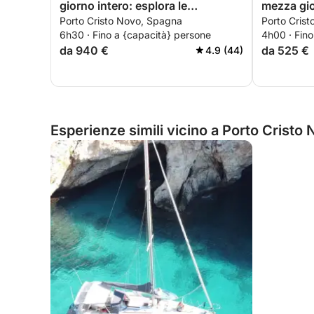
giorno intero: esplora le
mezza gio
Porto Cristo Novo, Spagna
Porto Cris
meraviglie costiere di Maiorca
turchesi 
6h30 · Fino a {capacità} persone
4h00 · Fino
da 940 €
da 525 €
4.9 (44)
Esperienze simili vicino a Porto Cristo