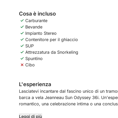
Cosa è incluso
Carburante
Bevande
Impianto Stereo
Contenitore per il ghiaccio
SUP
Attrezzatura da Snorkeling
Spuntino
Cibo
L'esperienza
Lasciatevi incantare dal fascino unico di un tram
barca a vela Jeanneau Sun Odyssey 36i. Un'esper
romantico, una celebrazione intima o una conclusion
Ammirate il cielo che si tinge di rosa e arancione, i
Leggi di più