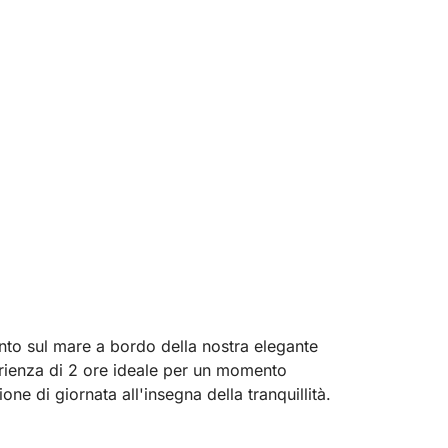
onto sul mare a bordo della nostra elegante
ienza di 2 ore ideale per un momento
e di giornata all'insegna della tranquillità.
 riflessi dorati sull'acqua e la serenità di un