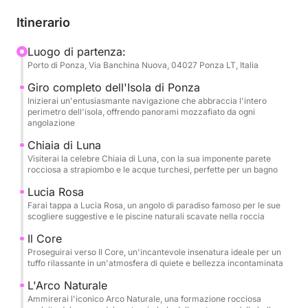
scogliere bianche, grotte misteriose e insenature
dall'acqua color smeraldo. Questo tour è pensato
Itinerario
per chi desidera scoprire l'isola in tutta la sua
magnificenza, con numerose opportunità per
Luogo di partenza:
Porto di Ponza, Via Banchina Nuova, 04027 Ponza LT, Italia
tuffarsi, fare snorkeling e rilassarsi in calette
accessibili solo via mare. Ogni sosta sarà
Giro completo dell'Isola di Ponza
un'occasione per ammirare la bellezza
Inizierai un'entusiasmante navigazione che abbraccia l'intero
perimetro dell'isola, offrendo panorami mozzafiato da ogni
incontaminata di Ponza, dai suoi archi naturali alle
angolazione
spiagge più famose, in un'atmosfera di totale relax e
Chiaia di Luna
divertimento. Un equipaggio esperto ti guiderà in
Visiterai la celebre Chiaia di Luna, con la sua imponente parete
questo viaggio, pronto a condividere storie e
rocciosa a strapiombo e le acque turchesi, perfette per un bagno
curiosità sull'isola, assicurandoti un'esperienza
Lucia Rosa
indimenticabile e senza pensieri
Farai tappa a Lucia Rosa, un angolo di paradiso famoso per le sue
scogliere suggestive e le piscine naturali scavate nella roccia
Il Core
Proseguirai verso Il Core, un'incantevole insenatura ideale per un
tuffo rilassante in un'atmosfera di quiete e bellezza incontaminata
L'Arco Naturale
Ammirerai l'iconico Arco Naturale, una formazione rocciosa