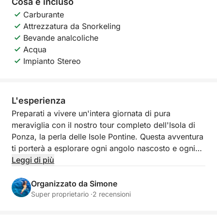
Cosa è incluso
Carburante
Attrezzatura da Snorkeling
Bevande analcoliche
Acqua
Impianto Stereo
L'esperienza
Preparati a vivere un'intera giornata di pura
meraviglia con il nostro tour completo dell'Isola di
Ponza, la perla delle Isole Pontine. Questa avventura
ti porterà a esplorare ogni angolo nascosto e ogni
caletta iconica, regalandoti un'immersione totale
Leggi di più
nelle acque cristalline e nei paesaggi mozzafiato che
rendono Ponza unica. Immagina di navigare lungo
Organizzato da Simone
una costa frastagliata, baciata dal sole, dove la
Super proprietario ·
2 recensioni
natura ha dipinto scenari indimenticabili con