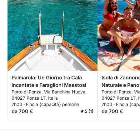
Palmarola: Un Giorno tra Cala
Isola di Zannon
Incantate e Faraglioni Maestosi
Naturale e Pano
Porto di Ponza, Via Banchina Nuova,
Porto di Ponza, V
Incontaminati
04027 Ponza LT, Italia
04027 Ponza LT, It
7h00 · Fino a {capacità} persone
7h00 · Fino a {cap
da 700 €
da 700 €
5 (1)