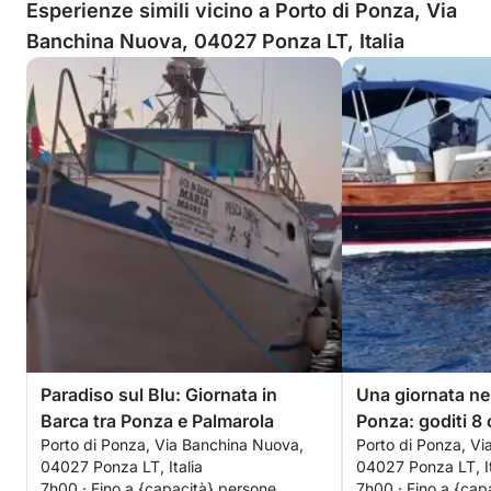
Esperienze simili vicino a Porto di Ponza, Via
Banchina Nuova, 04027 Ponza LT, Italia
Paradiso sul Blu: Giornata in
Una giornata nei
Barca tra Ponza e Palmarola
Ponza: goditi 8 
Porto di Ponza, Via Banchina Nuova,
Porto di Ponza, V
esplorazione a 
04027 Ponza LT, Italia
04027 Ponza LT, It
motoscafo.
7h00 · Fino a {capacità} persone
7h00 · Fino a {cap