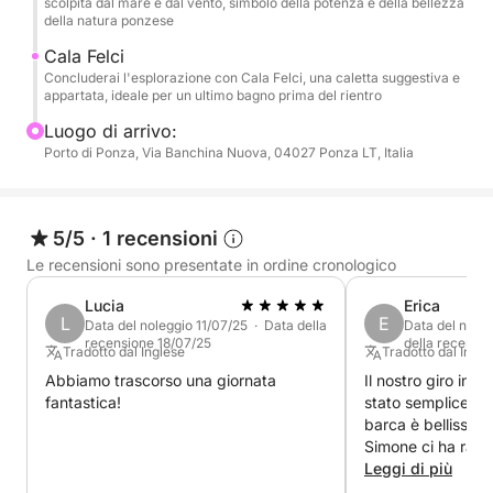
scolpita dal mare e dal vento, simbolo della potenza e della bellezza
della natura ponzese
Cala Felci
Concluderai l'esplorazione con Cala Felci, una caletta suggestiva e
appartata, ideale per un ultimo bagno prima del rientro
Luogo di arrivo:
Porto di Ponza, Via Banchina Nuova, 04027 Ponza LT, Italia
5/5
·
1 recensioni
Le recensioni sono presentate in ordine cronologico
Lucia
Erica
L
E
Data del noleggio 11/07/25 · Data della
Data del nole
recensione 18/07/25
della recensi
Tradotto dal Inglese
Tradotto dal Ingle
Abbiamo trascorso una giornata
Il nostro giro in 
fantastica!
stato semplicemen
barca è bellissima
Simone ci ha racco
Ponza e ci ha mostr
Leggi di più
nascosti dell'isol