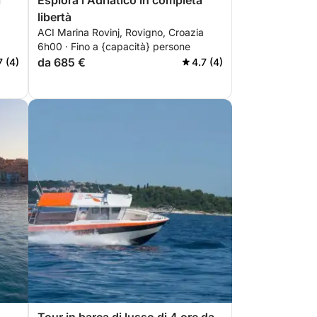
a
Esplora l'Adriatico in completa
libertà
ACI Marina Rovinj, Rovigno, Croazia
6h00 · Fino a {capacità} persone
da 685 €
7 (4)
4.7 (4)