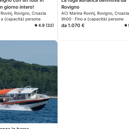
vigno con un tour in
La fuga adriatica definitiva da
n giorno intero!
Rovigno
Rovinj, Rovigno, Croazia
ACI Marina Rovinj, Rovigno, Croazia
 a {capacità} persone
9h00 · Fino a {capacità} persone
da 1.070 €
4.9 (32)