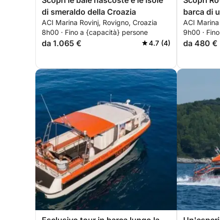
Scopri le baie nascoste e le isole
Scopri Ro
di smeraldo della Croazia
barca di u
ACI Marina Rovinj, Rovigno, Croazia
ACI Marina 
8h00 · Fino a {capacità} persone
9h00 · Fino
da 1.065 €
da 480 €
4.7 (4)