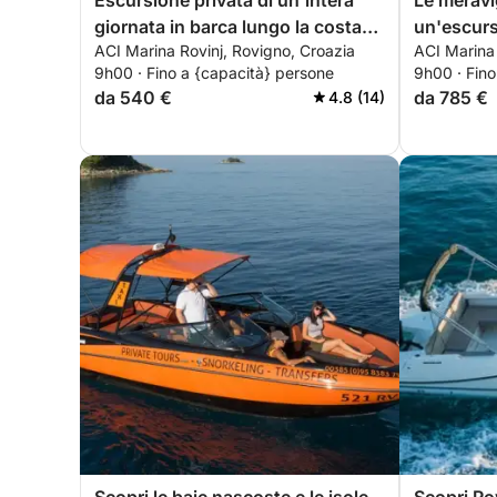
Escursione privata di un'intera
Le meravi
giornata in barca lungo la costa
un'escurs
ACI Marina Rovinj, Rovigno, Croazia
ACI Marina 
istriana.
giornata
9h00 · Fino a {capacità} persone
9h00 · Fino
da 540 €
da 785 €
4.8 (14)