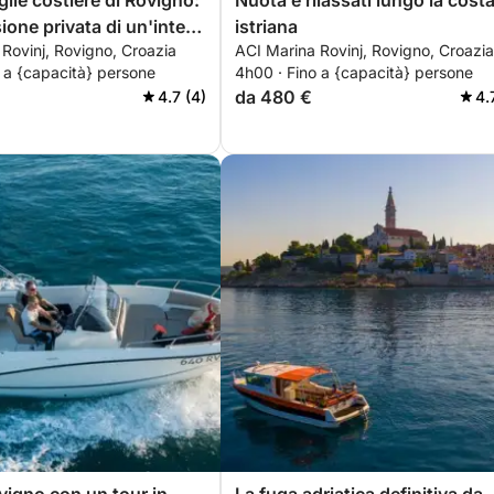
glie costiere di Rovigno:
Nuota e rilassati lungo la cost
ione privata di un'intera
istriana
Rovinj, Rovigno, Croazia
ACI Marina Rovinj, Rovigno, Croazia
 a {capacità} persone
4h00 · Fino a {capacità} persone
da 480 €
4.7 (4)
4.