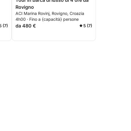
Tour in barca di lusso di 4 ore da
Rovigno
ACI Marina Rovinj, Rovigno, Croazia
4h00 · Fino a {capacità} persone
da 480 €
5 (7)
5 (7)