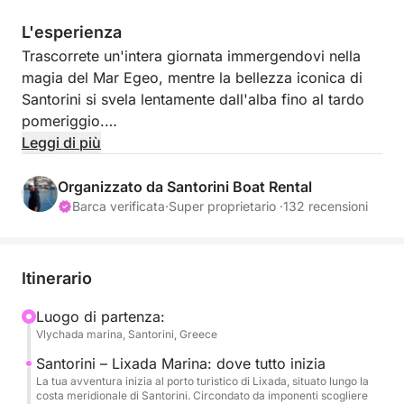
L'esperienza
Trascorrete un'intera giornata immergendovi nella
magia del Mar Egeo, mentre la bellezza iconica di
Santorini si svela lentamente dall'alba fino al tardo
pomeriggio.
Leggi di più
Partendo dal tranquillo porto turistico di Vlychada, il
viaggio inizia con una panoramica navigazione
Organizzato da Santorini Boat Rental
lungo la costa meridionale, passando per le famose
Barca verificata
·
Super proprietario ·
132 recensioni
spiagge nera, rossa e bianca di Santorini, ciascuna
plasmata dall'ardente storia vulcanica dell'isola.
Mentre la barca scivola oltre le scogliere scolpite e
Itinerario
le grotte marine di Lixada, lo spettacolare paesaggio
si dispiega davanti ai vostri occhi come un dipinto.
Luogo di partenza:
Vlychada marina, Santorini, Greece
Entrate nel cuore della caldera per esplorare Nea
Kameni (nuovo vulcano) e Palea Kameni (vecchio
Santorini – Lixada Marina: dove tutto inizia
vulcano), dove avrete tempo per camminare,
La tua avventura inizia al porto turistico di Lixada, situato lungo la
costa meridionale di Santorini. Circondato da imponenti scogliere
esplorare o nuotare. Concedetevi un bagno