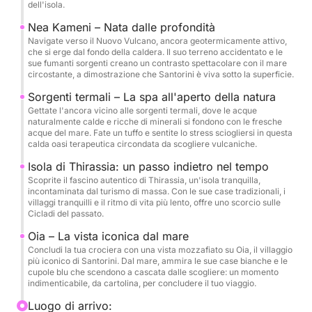
Santorini, che unisce panorami indimenticabili,
dell'isola.
sapori autentici e il ritmo sereno della vita in mare.
Nea Kameni – Nata dalle profondità
Navigate verso il Nuovo Vulcano, ancora geotermicamente attivo,
che si erge dal fondo della caldera. Il suo terreno accidentato e le
sue fumanti sorgenti creano un contrasto spettacolare con il mare
circostante, a dimostrazione che Santorini è viva sotto la superficie.
Sorgenti termali – La spa all'aperto della natura
Gettate l'ancora vicino alle sorgenti termali, dove le acque
naturalmente calde e ricche di minerali si fondono con le fresche
acque del mare. Fate un tuffo e sentite lo stress sciogliersi in questa
calda oasi terapeutica circondata da scogliere vulcaniche.
Isola di Thirassia: un passo indietro nel tempo
Scoprite il fascino autentico di Thirassia, un'isola tranquilla,
incontaminata dal turismo di massa. Con le sue case tradizionali, i
villaggi tranquilli e il ritmo di vita più lento, offre uno scorcio sulle
Cicladi del passato.
Oia – La vista iconica dal mare
Concludi la tua crociera con una vista mozzafiato su Oia, il villaggio
più iconico di Santorini. Dal mare, ammira le sue case bianche e le
cupole blu che scendono a cascata dalle scogliere: un momento
indimenticabile, da cartolina, per concludere il tuo viaggio.
Luogo di arrivo: