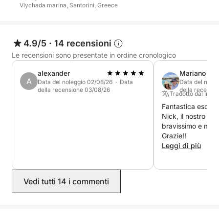
Vlychada marina, Santorini, Greece
4.9/5
·
14 recensioni
Le recensioni sono presentate in ordine cronologico
alexander
Mariano
A
Data del noleggio 02/08/26 · Data
Data del nole
della recensione 03/08/26
della recensi
Tradotto dal Ingle
Fantastica escursi
Nick, il nostro cap
bravissimo e molt
Grazie!!
Leggi di più
Vedi tutti 14 i commenti