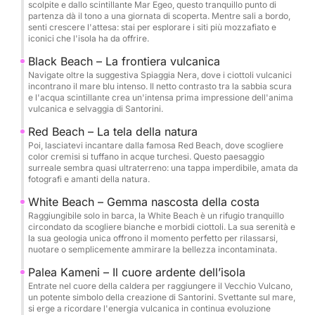
scolpite e dallo scintillante Mar Egeo, questo tranquillo punto di
rivitalizzante nelle sorgenti termali, dove le acque
partenza dà il tono a una giornata di scoperta. Mentre sali a bordo,
senti crescere l'attesa: stai per esplorare i siti più mozzafiato e
ricche di minerali regalano un'esperienza termale
iconici che l'isola ha da offrire.
naturale all'aperto.
Black Beach – La frontiera vulcanica
Navigate oltre la suggestiva Spiaggia Nera, dove i ciottoli vulcanici
Scoprite il fascino incontaminato dell'isola di
incontrano il mare blu intenso. Il netto contrasto tra la sabbia scura
e l'acqua scintillante crea un'intensa prima impressione dell'anima
Thirassia, godetevi un lungo pranzo e una pausa per
vulcanica e selvaggia di Santorini.
nuotare in una baia tranquilla. Ammirate la vista
Red Beach – La tela della natura
panoramica delle case bianche di Oia e delle sue
Poi, lasciatevi incantare dalla famosa Red Beach, dove scogliere
cupole blu dall'acqua, con il tempo di fermarvi,
color cremisi si tuffano in acque turchesi. Questo paesaggio
scattare foto e godervi il momento.
surreale sembra quasi ultraterreno: una tappa imperdibile, amata da
fotografi e amanti della natura.
Nota: il percorso può variare a seconda delle
White Beach – Gemma nascosta della costa
Raggiungibile solo in barca, la White Beach è un rifugio tranquillo
condizioni meteorologiche e del mare. Il capitano
circondato da scogliere bianche e morbidi ciottoli. La sua serenità e
adatterà l'itinerario secondo necessità per garantire
la sua geologia unica offrono il momento perfetto per rilassarsi,
nuotare o semplicemente ammirare la bellezza incontaminata.
un'esperienza sicura, piacevole e memorabile.
Palea Kameni – Il cuore ardente dell’isola
Non si tratta di una semplice gita in barca: è
Entrate nel cuore della caldera per raggiungere il Vecchio Vulcano,
un potente simbolo della creazione di Santorini. Svettante sul mare,
un'immersione di un giorno intero nell'anima di
si erge a ricordare l'energia vulcanica in continua evoluzione