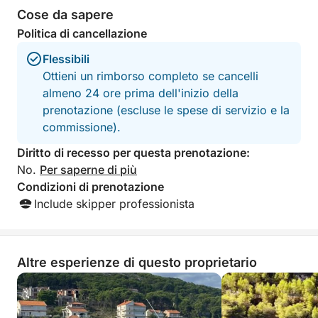
• Lettini prendisole
Cose da sapere
• Acqua dolce
Politica di cancellazione
• Piccola cucina
• Attrezzatura per lo snorkeling
Flessibili
Ottieni un rimborso completo se cancelli
La barca offre ampio spazio per rilassarsi, prendere
almeno 24 ore prima dell'inizio della
il sole e godersi il mare in tutta comodità.
prenotazione (escluse le spese di servizio e la
commissione).
Durata del tour
Diritto di recesso per questa prenotazione:
• Circa 6 ore
No.
Per saperne di più
Condizioni di prenotazione
Prenota il tuo tour privato
Include skipper professionista
Crea ricordi indimenticabili con un tour privato in
barca su misura per te
Altre esperienze di questo proprietario