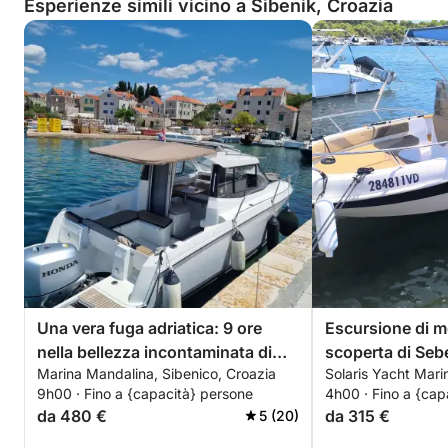
Esperienze simili vicino a Šibenik, Croazia
Una vera fuga adriatica: 9 ore
Escursione di m
nella bellezza incontaminata di
scoperta di Seb
Marina Mandalina, Sibenico, Croazia
Solaris Yacht Mari
Sebenico.
fuga in motosca
9h00 · Fino a {capacità} persone
4h00 · Fino a {cap
da 480 €
da 315 €
5 (20)