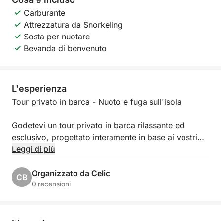
Carburante
Attrezzatura da Snorkeling
Sosta per nuotare
Bevanda di benvenuto
L'esperienza
Tour privato in barca - Nuoto e fuga sull'isola
Godetevi un tour privato in barca rilassante ed
esclusivo, progettato interamente in base ai vostri
desideri. Questo tour è ideale per famiglie, gruppi di
Leggi di più
amici, gite aziendali ed eventi speciali, offrendo
privacy, flessibilità e un'autentica esperienza
Organizzato da Celic
CB
adriatica per gruppi più numerosi.
0 recensioni
Il tour è organizzato su una splendida barca
tradizionale in legno, che offre comfort, stile e una