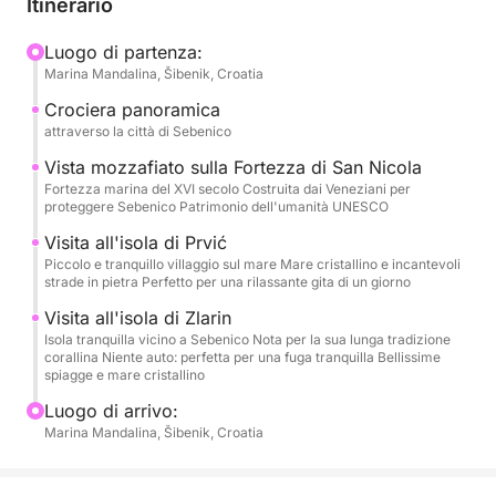
Itinerario
vera atmosfera mediterranea. Scegliete l'orario e il
luogo di partenza, con Sebenico come punto di
Luogo di partenza:
Marina Mandalina, Šibenik, Croatia
partenza standard o qualsiasi altra destinazione
desiderata.
Crociera panoramica
attraverso la città di Sebenico
Punti salienti del tour
Vista mozzafiato sulla Fortezza di San Nicola
• Crociera panoramica attraverso la città di
Fortezza marina del XVI secolo Costruita dai Veneziani per
proteggere Sebenico Patrimonio dell'umanità UNESCO
Sebenico
• Vista mozzafiato sulla Fortezza di San Nicola
Visita all'isola di Prvić
• Visita all'isola di Prvić
Piccolo e tranquillo villaggio sul mare Mare cristallino e incantevoli
strade in pietra Perfetto per una rilassante gita di un giorno
• Visita all'isola di Zlarin
• Nuotata e relax all'ancora in splendide baie
Visita all'isola di Zlarin
Isola tranquilla vicino a Sebenico Nota per la sua lunga tradizione
corallina Niente auto: perfetta per una fuga tranquilla Bellissime
Comfort a bordo
spiagge e mare cristallino
Luogo di arrivo:
Il tour si svolge su una spaziosa barca in legno
Marina Mandalina, Šibenik, Croatia
dotata di:
• Toilette