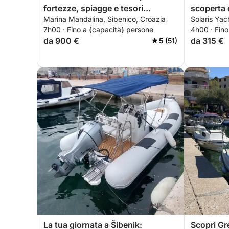
fortezze, spiagge e tesori
scoperta 
Marina Mandalina, Sibenico, Croazia
Solaris Yac
nascosti
fuga in m
7h00 · Fino a {capacità} persone
4h00 · Fino
da 900 €
da 315 €
5 (51)
La tua giornata a Šibenik:
Scopri Gr