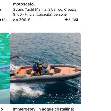
motoscafo.
a
Solaris Yacht Marina, Sibenico, Croazia
9h00 · Fino a {capacità} persone
da 390 €
9 (2)
5 (35)
no
Immergetevi in acque cristalline: