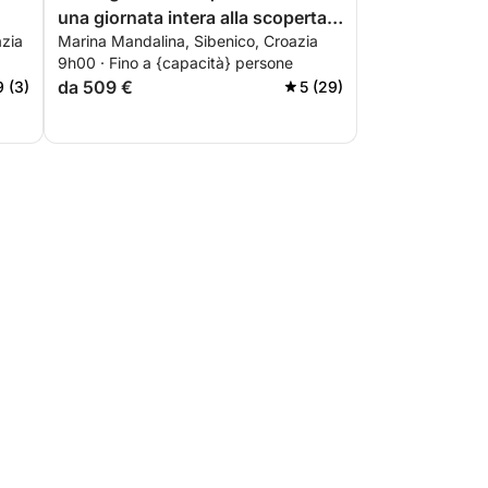
una giornata intera alla scoperta
azia
Marina Mandalina, Sibenico, Croazia
di Sebenico.
9h00 · Fino a {capacità} persone
"
da 509 €
9 (3)
5 (29)
rna