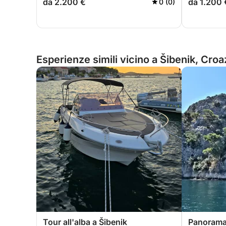
da 2.200 €
da 1.200 
0 (0)
Esperienze simili vicino a Šibenik, Croa
Tour all'alba a Šibenik
Panorama 