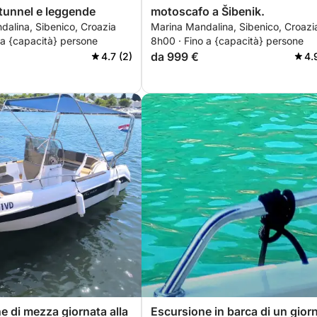
 tunnel e leggende
motoscafo a Šibenik.
dalina, Sibenico, Croazia
Marina Mandalina, Sibenico, Croazi
 a {capacità} persone
8h00 · Fino a {capacità} persone
da 999 €
4.7 (2)
4.
e di mezza giornata alla
Escursione in barca di un gior