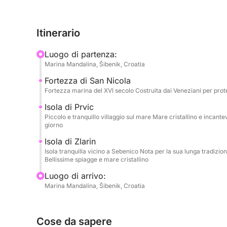
sorveglia l'ingresso del canale.
Itinerario
Il tour prosegue verso le incantevoli isole di Prvić
dalmata, i litorali tranquilli e le acque cristalline.
Luogo di partenza:
l'ancora in splendide baie appartate, dandoti tutto
Marina Mandalina, Šibenik, Croatia
immerso nella natura incontaminata. L'attrezzatur
Fortezza di San Nicola
inclusa, permettendovi di esplorare il mondo sot
Fortezza marina del XVI secolo Costruita dai Veneziani per p
Questo tour privato è all'insegna della flessibilit
Isola di Prvic
Piccolo e tranquillo villaggio sul mare Mare cristallino e incantev
esplorare un villaggio insulare o semplicemente ri
giorno
dell'Adriatico. Senza folla e senza orari fissi, la 
Isola di Zlarin
Isola tranquilla vicino a Sebenico Nota per la sua lunga tradizion
Ideale per gli ospiti che cercano privacy, comfort 
Bellissime spiagge e mare cristallino
esperienza in motoscafo offre un modo davvero pe
Luogo di arrivo:
costa di Sebenico.
Marina Mandalina, Šibenik, Croatia
Cose da sapere