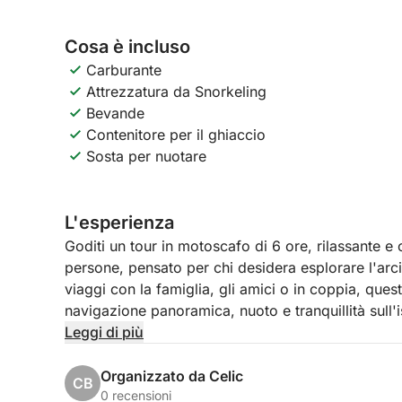
Cosa è incluso
Carburante
Attrezzatura da Snorkeling
Bevande
Contenitore per il ghiaccio
Sosta per nuotare
L'esperienza
Goditi un tour in motoscafo di 6 ore, rilassante 
persone, pensato per chi desidera esplorare l'arc
viaggi con la famiglia, gli amici o in coppia, quest
navigazione panoramica, nuoto e tranquillità sull'i
Leggi di più
La partenza è da Sebenico o da un'altra località pr
base alle tue esigenze. Lasciando il porto, potrai
Organizzato da Celic
CB
di Sebenico e sull'imponente Fortezza di San Ni
0 recensioni