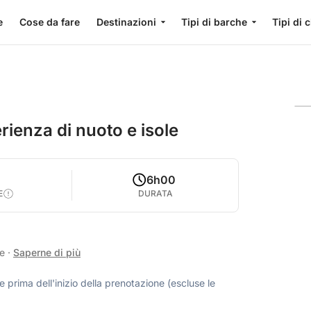
e
Cose da fare
Destinazioni
Tipi di barche
Tipi di 
rienza di nuoto e isole
6h00
E
DURATA
se
·
Saperne di più
 prima dell'inizio della prenotazione (escluse le