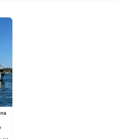
una
a