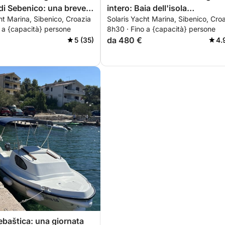
di Sebenico: una breve
intero: Baia dell'isola
ht Marina, Sibenico, Croazia
Solaris Yacht Marina, Sibenico, Cro
otoscafo.
dell'arcipelago di Sebenico
 a {capacità} persone
8h30 · Fino a {capacità} persone
"Nuota, fai snorkeling, fai SUP
da 480 €
5 (35)
4.
con pranzo o cena in una tave
locale
ebaštica: una giornata