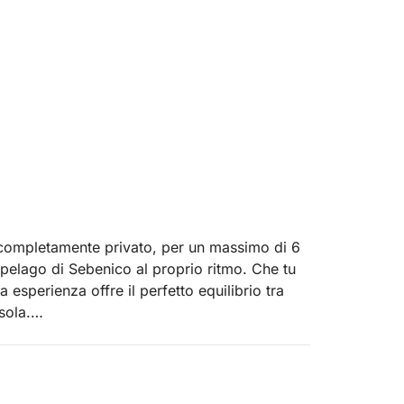
e completamente privato, per un massimo di 6
ipelago di Sebenico al proprio ritmo. Che tu
a esperienza offre il perfetto equilibrio tra
sola.
eferita, con un orario di partenza flessibile in
 ammirare viste panoramiche sulla storica città
cola, un monumento protetto dall'UNESCO che