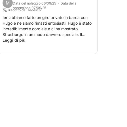
M
Data del noleggio 06/09/25 · Data della
recensione 07/09/25
Tradotto dal Tedesco
Ieri abbiamo fatto un giro privato in barca con
Hugo e ne siamo rimasti entusiasti! Hugo è stato
incredibilmente cordiale e ci ha mostrato
Strasburgo in un modo davvero speciale. Il
viaggio è stato puntuale, la barca è bellissima e
Leggi di più
molto ben tenuta, e ci si sente subito a proprio
agio. Ci ha scattato delle foto durante il viaggio
e ce le ha inviate come souvenir alla fine. Un
modo meraviglioso per esplorare la città
godendosi un momento di relax sull'acqua. Lo
consigliamo vivamente; lo rifaremmo in qualsiasi
momento!