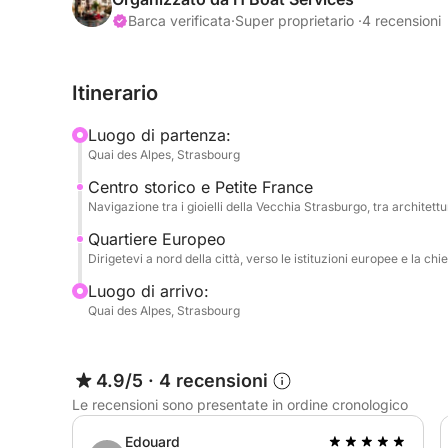
uniche sui tesori della capitale alsaziana. Il ritmo
Barca verificata
·
Super proprietario ·
4 recensioni
l'architettura, i ponti storici e i luoghi intrisi di 
Itinerario
Ciò che rende unica questa esperienza è la sottil
estetica. L'imbarcazione seduce con le sue linee v
Luogo di partenza:
un'uscita romantica, un momento in famiglia o un
Quai des Alpes, Strasbourg
potrete arricchire la vostra crociera con un aperi
Centro storico e Petite France
€). Il capitano, cordiale e discreto, adatterà la cr
Navigazione tra i gioielli della Vecchia Strasburgo, tra architet
intimo e decisamente chic per riscoprire Strasbur
Quartiere Europeo
Dirigetevi a nord della città, verso le istituzioni europee e la c
Luogo di arrivo:
Quai des Alpes, Strasbourg
4.9/5
·
4 recensioni
Le recensioni sono presentate in ordine cronologico
Edouard