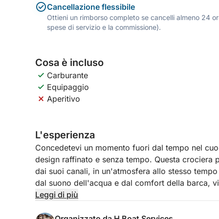
Cancellazione flessibile
Ottieni un rimborso completo se cancelli almeno 24 ore
spese di servizio e la commissione).
Cosa è incluso
Carburante
Equipaggio
Aperitivo
L'esperienza
Concedetevi un momento fuori dal tempo nel cuor
design raffinato e senza tempo. Questa crociera pri
dai suoi canali, in un'atmosfera allo stesso tempo 
dal suono dell'acqua e dal comfort della barca, v
tradizione, eleganza e intimità.
Leggi di più
Durante questa traversata fluviale, attraverserete
Organizzato da H Boat Services