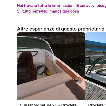
Hai trovato tutte le informazioni di cui avevi bis
Sì, tutto bene
/
No, manca qualcosa
Altre esperienze di questo proprietario
Sunset Signature 2H – Crociera
Crociera p