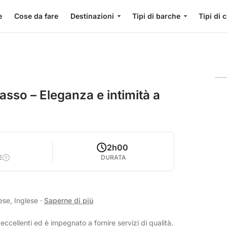
e
Cose da fare
Destinazioni
Tipi di barche
Tipi di 
casso – Eleganza e intimità a
2h00
E
DURATA
ese, Inglese
·
Saperne di più
eccellenti ed è impegnato a fornire servizi di qualità.