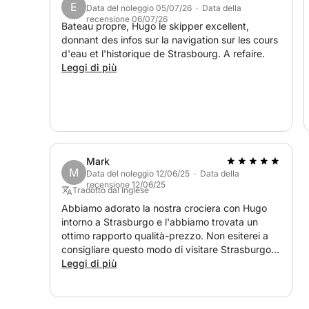
E
Data del noleggio 05/07/26 · Data della
recensione 06/07/26
Bateau propre, Hugo le skipper excellent,
donnant des infos sur la navigation sur les cours
d'eau et l'historique de Strasbourg. A refaire.
Leggi di più
Mark
M
Data del noleggio 12/06/25 · Data della
recensione 12/06/25
Tradotto dal Inglese
Abbiamo adorato la nostra crociera con Hugo
intorno a Strasburgo e l'abbiamo trovata un
ottimo rapporto qualità-prezzo. Non esiterei a
consigliare questo modo di visitare Strasburgo,
preferendolo a una grande barca con troppe
Leggi di più
persone a bordo. Potevamo fermarci e scattare
foto quando volevamo e lui era felice di fermarsi
per noi e si è offerto di scattare anche a noi.