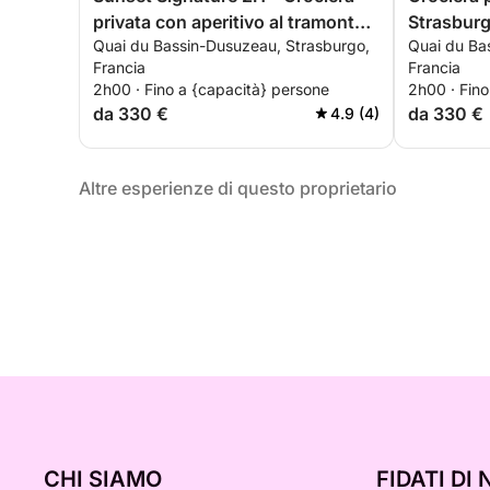
privata con aperitivo al tramonto e
Strasbur
Quai du Bassin-Dusuzeau, Strasburgo,
Quai du Ba
servizio fotografico (Picasso)
Esperienz
Francia
Francia
2h00 · Fino a {capacità} persone
2h00 · Fino
da 330 €
da 330 €
4.9 (4)
Altre esperienze di questo proprietario
CHI SIAMO
FIDATI DI 