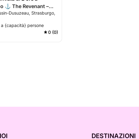
go ⚓ The Revenant –
ssin-Dusuzeau, Strasburgo,
a Premium con skipper
 a {capacità} persone
0 (0)
NOI
DESTINAZIONI