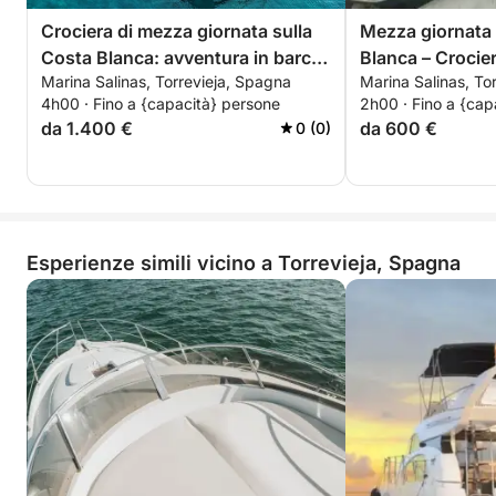
Crociera di mezza giornata sulla
Mezza giornata 
Costa Blanca: avventura in barca
Blanca – Crocie
Marina Salinas, Torrevieja, Spagna
Marina Salinas, To
a vela personalizzata da
itinerario flessib
4h00 · Fino a {capacità} persone
2h00 · Fino a {cap
Torrevieja a Tabarca e La Manga
da 1.400 €
da 600 €
0 (0)
Esperienze simili vicino a Torrevieja, Spagna