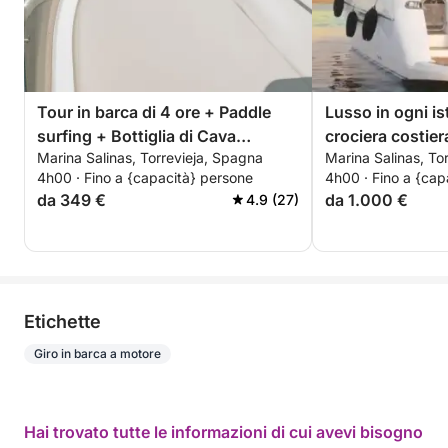
Tour in barca di 4 ore + Paddle
Lusso in ogni is
surfing + Bottiglia di Cava
crociera costier
Marina Salinas, Torrevieja, Spagna
Marina Salinas, To
premium - TUTTO INCLUSO
4h00 · Fino a {capacità} persone
4h00 · Fino a {cap
da 349 €
da 1.000 €
4.9 (27)
Etichette
Giro in barca a motore
Hai trovato tutte le informazioni di cui avevi bisogno