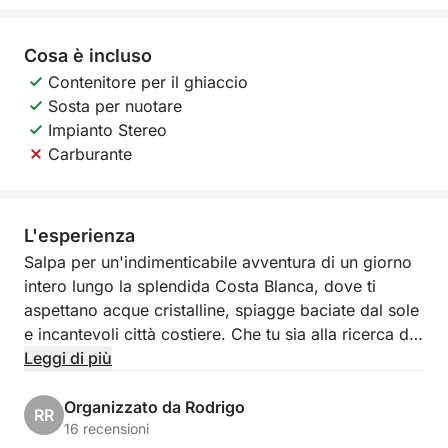
Cosa è incluso
Contenitore per il ghiaccio
Sosta per nuotare
Impianto Stereo
Carburante
L'esperienza
Salpa per un'indimenticabile avventura di un giorno
intero lungo la splendida Costa Blanca, dove ti
aspettano acque cristalline, spiagge baciate dal sole
e incantevoli città costiere. Che tu sia alla ricerca di
relax, esplorazione o un mix di entrambi, questa
Leggi di più
crociera personalizzabile offre un'opportunità unica
per scoprire i luoghi più panoramici della Spagna al
Organizzato da Rodrigo
RR
tuo ritmo. Dal vivace Marina Salinas di Torrevieja,
16 recensioni