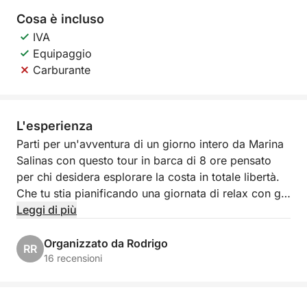
Cosa è incluso
IVA
Equipaggio
Carburante
L'esperienza
Parti per un'avventura di un giorno intero da Marina
Salinas con questo tour in barca di 8 ore pensato
per chi desidera esplorare la costa in totale libertà.
Che tu stia pianificando una giornata di relax con gli
amici o un'uscita panoramica con la famiglia, questa
Leggi di più
esperienza ti offre il tempo e lo spazio per goderti il
Mediterraneo a modo tuo.
Organizzato da Rodrigo
RR
16 recensioni
Naviga lungo la costa, getta l'ancora in baie
tranquille e fai nuotate rinfrescanti in acque