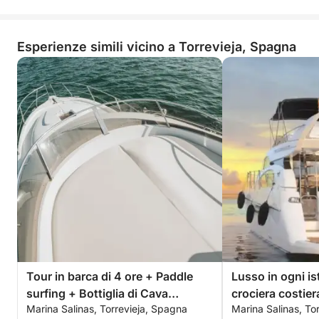
Esperienze simili vicino a Torrevieja, Spagna
Tour in barca di 4 ore + Paddle
Lusso in ogni is
surfing + Bottiglia di Cava
crociera costier
Marina Salinas, Torrevieja, Spagna
Marina Salinas, To
premium - TUTTO INCLUSO