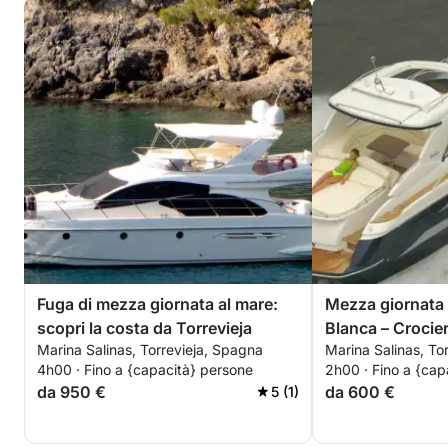
Fuga di mezza giornata al mare:
Mezza giornata 
scopri la costa da Torrevieja
Blanca – Crocie
Marina Salinas, Torrevieja, Spagna
Marina Salinas, To
itinerario flessib
4h00 · Fino a {capacità} persone
2h00 · Fino a {cap
da 950 €
da 600 €
5 (1)