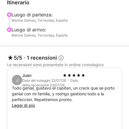
cristalline. Senza un programma fisso, puoi
Itinerario
organizzare la giornata in base all'umore del tuo
gruppo, che si tratti di prendere il sole, nuotare o
Luogo di partenza:
Marina Salinas, Torrevieja, España
semplicemente godersi il panorama dal ponte.
Luogo di arrivo:
Questa barca offre un allestimento semplice e
Marina Salinas, Torrevieja, España
flessibile, dandoti la libertà di portare con te cibo,
bevande e qualsiasi altra cosa tu voglia gustare
durante la giornata. È la scelta perfetta per chi
5/5
·
1 recensioni
preferisce un'esperienza rilassata e autoguidata in
Le recensioni sono presentate in ordine cronologico
acqua.
Juan
J
Data del noleggio 22/07/26 · Data
Che tu stia festeggiando qualcosa di speciale o
della recensione 23/07/26
Todo genial, gustavo el capitan, un crack que se porto
semplicemente voglia staccare la spina e goderti la
genial con mi familia, y rodrigo gestiono todo a la
brezza marina, questa crociera di un giorno intero
perfeccion. Repetiremos pronto.
da Marina Salinas offre l'ambiente ideale.
Leggi di più