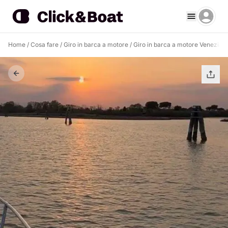
Home
/
Cosa fare
/
Giro in barca a motore
/
Giro in barca a motore Venezia
/