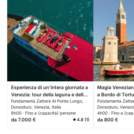
Esperienza di un'intera giornata a
Magia Veneziana
Venezia: tour della laguna e delle
a Bordo di Tort
Fondamenta Zattere Al Ponte Lungo,
Fondamenta Zatter
isole.
Dorsoduro, Venezia, Italia
Dorsoduro, Venezia,
8h00 · Fino a {capacità} persone
4h00 · Fino a {cap
da 7.000 €
da 800 €
4.8 (1)