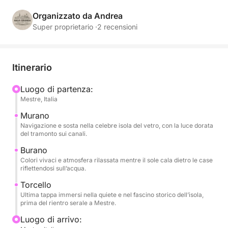
Burano e Torcello — mentre il sole scende
lentamente sull’acqua, regalando riflessi dorati e
Organizzato da Andrea
un’atmosfera unica.
Super proprietario ·
2 recensioni
Durante il tour potrai rilassarti con un calice di vino,
gustare snack e soft drink sempre disponibili,
Itinerario
ascoltare musica grazie al sound system di bordo e
goderti ogni istante circondato da panorami
Luogo di partenza:
Mestre, Italia
mozzafiato. Le brevi soste su ciascuna isola ti
permetteranno di passeggiare tra le calli colorate,
Murano
visitare piccole botteghe artigiane o semplicemente
Navigazione e sosta nella celebre isola del vetro, con la luce dorata
del tramonto sui canali.
vivere l’atmosfera serena del tardo pomeriggio.
Burano
Colori vivaci e atmosfera rilassata mentre il sole cala dietro le case
Questa esperienza è pensata per chi desidera vivere
riflettendosi sull’acqua.
la laguna in modo romantico e autentico, lontano
Torcello
dalla folla, immerso nella bellezza dei colori e del
Ultima tappa immersi nella quiete e nel fascino storico dell’isola,
silenzio che solo Venezia sa offrire al tramonto.
prima del rientro serale a Mestre.
Ideale per coppie, piccoli gruppi o famiglie che
Luogo di arrivo:
vogliono godersi un momento speciale, tra eleganza