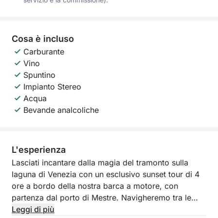
Cosa è incluso
Carburante
Vino
Spuntino
Impianto Stereo
Acqua
Bevande analcoliche
L'esperienza
Lasciati incantare dalla magia del tramonto sulla
laguna di Venezia con un esclusivo sunset tour di 4
ore a bordo della nostra barca a motore, con
partenza dal porto di Mestre. Navigheremo tra le
isole più affascinanti della laguna nord — Murano,
Leggi di più