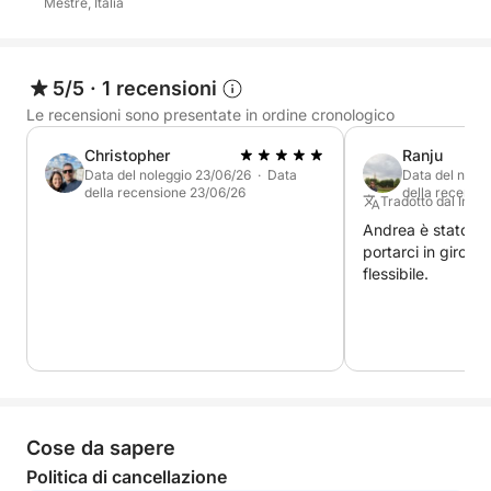
Mestre, Italia
e semplicità.
5/5
·
1 recensioni
Le recensioni sono presentate in ordine cronologico
Christopher
Ranju
Data del noleggio 23/06/26 · Data
Data del nole
della recensione 23/06/26
della recensi
Tradotto dal Ingle
Andrea è stato mol
portarci in giro e
flessibile.
Cose da sapere
Politica di cancellazione