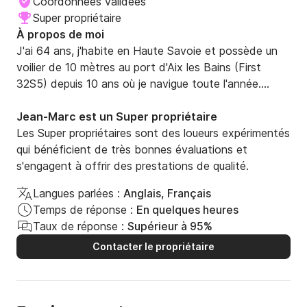
Coordonnées validées
Super propriétaire
À propos de moi
J'ai 64 ans, j'habite en Haute Savoie et possède un 
voilier de 10 mètres au port d'Aix les Bains (First 
32S5) depuis 10 ans où je navigue toute l'année.

J'ai navigué longtemps en voile légère (dériveur + 
cata) sur le lac d'Annecy.

Jean-Marc est un Super propriétaire
Je navigue depuis 20 ans en Méditerranée comme 
Les Super propriétaires sont des loueurs expérimentés
équipier ou skipper, 1 semaine par an sur des voiliers 
qui bénéficient de très bonnes évaluations et
de 32 à 55 pieds (Marseille-Porquerolles, Marseille-
s'engagent à offrir des prestations de qualité.
Ajaccio, Croatie, Sardaigne, stages FFV MACIF) et 
Langues parlées :
Anglais, Français
également en Atlantique et en Manche.

Temps de réponse :
En quelques heures
Taux de réponse :
Supérieur à 95%
j'aime la navigation côtière, les mouillages tranquilles, 
Contacter le propriétaire
mais apprécie également la navigation hauturière et 
les conditions sportives.

Mes dernières navigations:
