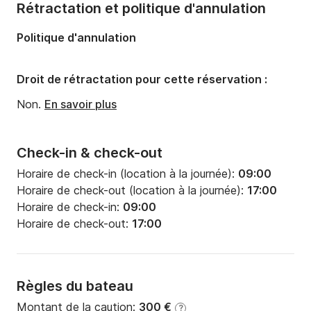
Rétractation et politique d'annulation
Longueur:
9.7m
Politique d'annulation
Largeur:
3.3m
Tirant d'eau:
1.35m
Droit de rétractation pour cette réservation :
Puissance moteur:
28cv
Non.
En savoir plus
Check-in & check-out
Horaire de check-in (location à la journée):
09:00
Horaire de check-out (location à la journée):
17:00
Horaire de check-in:
09:00
Horaire de check-out:
17:00
Règles du bateau
Montant de la caution:
300 €
?