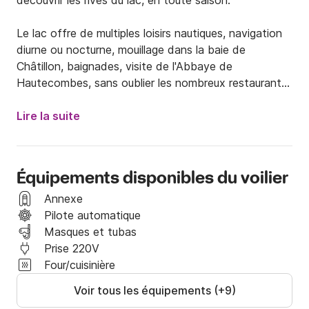
découvrir les rives du lac, en toute saison.

Le lac offre de multiples loisirs nautiques, navigation 
diurne ou nocturne, mouillage dans la baie de 
Châtillon, baignades, visite de l'Abbaye de 
Hautecombes, sans oublier les nombreux restaurants 
sur le port d'Aix les Bains ...

Lire la suite
Le voilier est très bien équipé, grand voile récente + 2 
ris, genois sur enrouleur, pilote auto, spi asymétrique.

le design intérieur est signé Philippe Starck.

Équipements disponibles du voilier
La capacité est de 5 personnes à bord.

Gilets adultes et enfants disponibles.

Annexe
Pilote automatique
Je le propose uniquement en co-navigation pour des 
Masques et tubas
sorties à la journée ou le week end.

Prise 220V
possibilité de mouillage 1 nuit ou à quai.

Four/cuisinière
Voir tous les équipements (+9)
A bientôt sur Click and Boat !