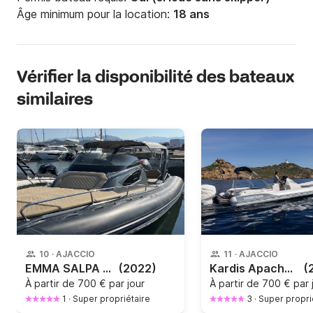
Âge minimum pour la location:
18 ans
Vérifier la disponibilité des bateaux
similaires
10
·
AJACCIO
11
·
AJACCIO
EMMA SALPA 30
(2022)
Kardis Apache 880
(
À partir de
700 € par jour
À partir de
700 € par 
1
·
Super propriétaire
3
·
Super propri