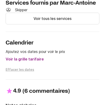
contacter. 📞✨

Services fournis par Marc-Antoine
Skipper
Capacité de 12 personnes si le bateau est loué seul et 
Voir tous les services
11 s'il est loué avec skipper.
Calendrier
Ajoutez vos dates pour voir le prix
Voir la grille tarifaire
Effacer les dates
4.9
(
)
6 commentaires