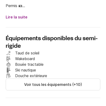
Permis 🪪

Caution 💶

Lire la suite
Pièce d’identité (au même nom que le permis et la 
caution) 🆔

Équipements disponibles du semi-
rigide
OPTIONNELLES :

Taud de soleil
Skipper : 300€ / jour TTC 👨‍✈️

Wakeboard
Bouée tractable
Accessoire sport nautique (bouée tractée, 
Ski nautique
wakeboard, ski nautique, paddle) : 25€ / jour TTC 🏄‍♂️
Douche extérieure
🚤

Voir tous les équipements (+10)
Sueblue : 45€ / jour TTC 🤿

Pour toute autre demande, n’hésitez pas à nous 