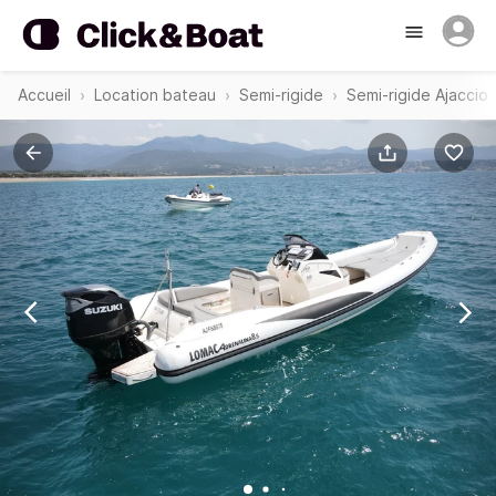
Accueil
Location bateau
Semi-rigide
Semi-rigide Ajaccio