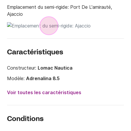
Emplacement du semi-rigide:
Port De L'amirauté,
Ajaccio
Caractéristiques
Constructeur:
Lomac Nautica
Modèle:
Adrenalina 8.5
Puissance moteur:
350cv
Voir toutes les caractéristiques
Longueur:
8.49m
Année:
2018
Conditions
Capacité à bord:
11 personnes