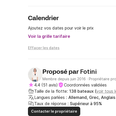
Blanchisserie/Nettoyage
Calendrier
Ajoutez vos dates pour voir le prix
Voir la grille tarifaire
Effacer les dates
Fotini
Proposé par
Membre depuis juin 2016
·
Propriétaire pr
4.4
(
51 avis
)
Coordonnées validées
Taille de la flotte:
138 bateaux (
voir tous
Langues parlées :
Allemand, Grec, Anglais
Taux de réponse :
Supérieur à 95%
Contacter le propriétaire