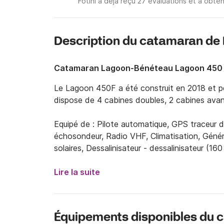
Fotini a déjà reçu 27 évaluations et a obt
Description du catamaran de 
Catamaran Lagoon-Bénéteau Lagoon 450 F 
Le Lagoon 450F a été construit en 2018 et peu
dispose de 4 cabines doubles, 2 cabines avant 
Equipé de : Pilote automatique, GPS traceur d
échosondeur, Radio VHF, Climatisation, Génér
solaires, Dessalinisateur - dessalinisateur (160
watts), Passerelle hydraulique, Moteur hors-
glaçons, Ustensiles de cuisine (Équipement de
Lire la suite
USB, Entrée AUX, TV LED. 

Le Lagoon 450F est situé dans la belle marina 
Équipements disponibles du 