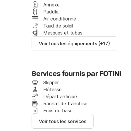
Athènes est l'endroit idéal pour commencer vo
Annexe
les Cyclades !

Paddle
Air conditionné
Vous pouvez rejoindre notre base principale e
Taud de soleil
l'aéroport voisin d'El. Venizelos à environ 50 m
Masques et tubas
Voir tous les équipements (+17)
Point d'amarrage d'Athènes

Notre point d'amarrage est situé dans la marin
Services :

Services fournis par FOTINI
Tous types de charters

Équipe de quai

Skipper
Fourniture gratuite

Hôtesse
Entretien / Réparations

Départ anticipé
Amarres

Rachat de franchise
Transfert

Frais de base
Approvisionnement en eau gratuit

Voir tous les services
Service de carburant à quai
