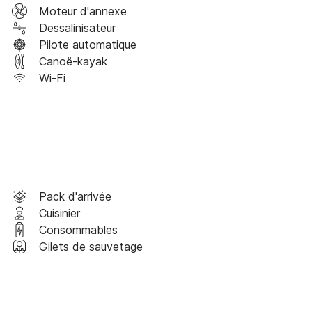
s vacances de voile dans la mer Saronique et 
Moteur d'annexe
Dessalinisateur
Pilote automatique
n voiture depuis Athènes ou en avion via 
Canoë-kayak
inutes en voiture. 

Wi-Fi
a d'Alimos.

Pack d'arrivée
Cuisinier
Consommables
Gilets de sauvetage