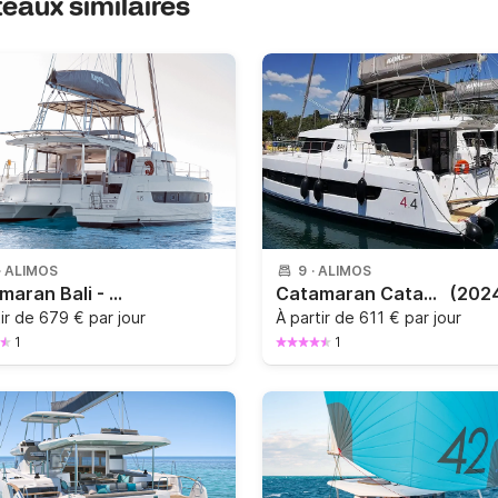
ateaux similaires
·
ALIMOS
9
·
ALIMOS
Catamaran Bali - Catana Bali 4.6 14.28m
Catamaran Catana Group Bali 4.4 - 4 + 1 cab. 13m
(202
tir de
679 € par jour
À partir de
611 € par jour
1
1