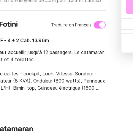
enu la note moyenne de 4.4/5 pour d'autres bateaux.
Fotini
Traduire en Français
- 4 + 2 Cab. 13.96m
t accueillir jusqu'à 12 passagers. Le catamaran 
et 4 toilettes. 

e cartes - cockpit, Loch, Vitesse, Sondeur - 
ateur (8 KVA), Onduleur (800 watts), Panneaux 
 L/H), Bimini top, Guindeau électrique (1600 
bord (6 CV), Capote, Pont en teck, Machine à 
 cuisine, couverts), Lecteur Bluetooth, CD/MP3, 
d'Alimos, Athènes. 

catamaran