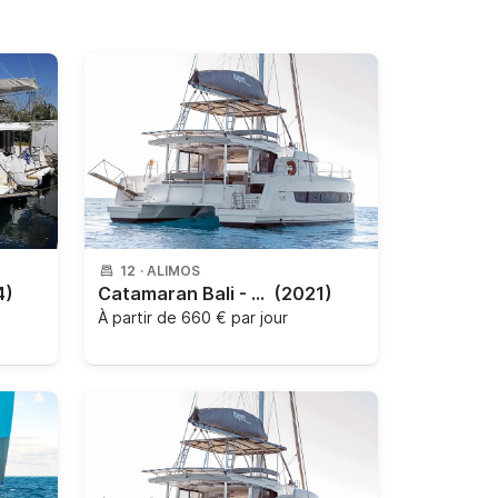
12
·
ALIMOS
4)
Catamaran Bali - Catana Bali 4.6 14.28m
(2021)
À partir de
660 € par jour