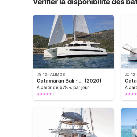
Vérifier la disponibilité des b
12
·
ALIMOS
12
Catamaran Bali - Catana Bali 5.4 16.8m
(2020)
À partir de
678 € par jour
À par
1