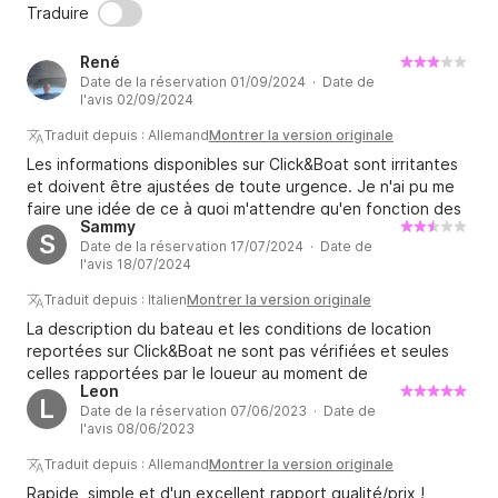
Traduire
René
Date de la réservation 01/09/2024 · Date de
l'avis 02/09/2024
Traduit depuis : Allemand
Montrer la version originale
Les informations disponibles sur Click&Boat sont irritantes
et doivent être ajustées de toute urgence. Je n'ai pu me
faire une idée de ce à quoi m'attendre qu'en fonction des
Sammy
critiques. C'est l'un des nombreux bateaux sans permis.
S
Date de la réservation 17/07/2024 · Date de
L’affirmation selon laquelle il s’agit d’un moteur de 70 ch
l'avis 18/07/2024
avec un capot de 40 ch est tout simplement fausse. La
sélection de bateaux de location sans équipage plus
Traduit depuis : Italien
Montrer la version originale
performants dans cette région est une de moins que celle
La description du bateau et les conditions de location
présentée sur Click&Boat. Ce n’est pas seulement le
reportées sur Click&Boat ne sont pas vérifiées et seules
moteur qui a été remplacé par un moteur beaucoup trop
celles rapportées par le loueur au moment de
petit. Le réservoir est définitivement trop petit. Après
Leon
l'embarquement font foi. Dans mon cas, en fait, sur le site
L
environ 4 milles marins nous avons décidé de revenir car
Date de la réservation 07/06/2023 · Date de
Web Click&Boat, il était indiqué que les frais de carburant
l'avis 08/06/2023
sinon nous n'aurions pas eu assez de carburant. Pour la
seraient inclus, mais ils ne l'étaient pas. De plus, dès la
première fois, je suis resté volontairement pendant la
réservation, le moteur de 115 ch avait entre-temps été
Traduit depuis : Allemand
Montrer la version originale
période de location.
remplacé par un moteur de 40 ch.
Rapide, simple et d'un excellent rapport qualité/prix !