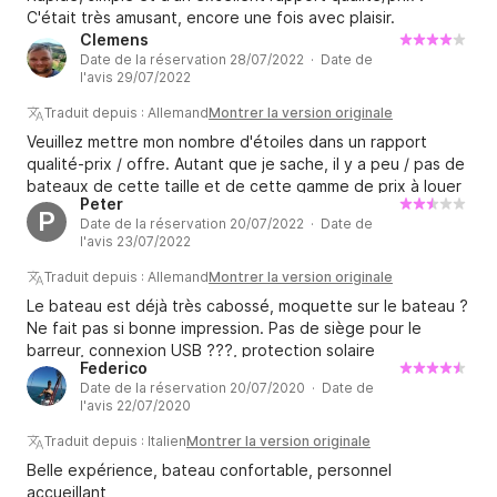
C'était très amusant, encore une fois avec plaisir.
Clemens
Date de la réservation 28/07/2022 · Date de
l'avis 29/07/2022
Traduit depuis : Allemand
Montrer la version originale
Veuillez mettre mon nombre d'étoiles dans un rapport
qualité-prix / offre. Autant que je sache, il y a peu / pas de
bateaux de cette taille et de cette gamme de prix à louer
Peter
entre Rimini et Civitanova Marche. J'étais donc content
P
Date de la réservation 20/07/2022 · Date de
d'en avoir trouvé un du tout qui ait plus de 40 ch. Et c'est
l'avis 23/07/2022
pourquoi nos attentes et nos exigences n'étaient pas trop
élevées dès le départ. Nous ne nous attendions tout
Traduit depuis : Allemand
Montrer la version originale
simplement pas à un Bayliner de luxe. Le bateau vieillit,
Le bateau est déjà très cabossé, moquette sur le bateau ?
mais il a quand même apporté une chose avant tout :
Ne fait pas si bonne impression. Pas de siège pour le
S'amuser ! Il fait ce qu'il est censé faire, il est facile à
barreur, connexion USB ???, protection solaire
manœuvrer et le moteur hors-bord fonctionne de manière
Federico
défectueuse. Mais les Italiens étaient super gentils et
fiable. Il faut encore faire des compromis : le prix est
Date de la réservation 20/07/2020 · Date de
c'était correct pour le prix.
l'avis 22/07/2020
correct, c'est bien que l'essence soit comprise !
Cependant, la consommation est très élevée et le
Traduit depuis : Italien
Montrer la version originale
réservoir est petit. Une excursion d'une journée ne peut
Belle expérience, bateau confortable, personnel
être contestée que si vous faites de longues pauses
accueillant
(bain). L'équipement à l'intérieur est à oublier. Il y a une