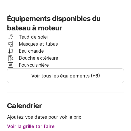
Le bateau, compte tenu de sa petite taille, est 
parfait pour atteindre les criques des plus petites 
Équipements disponibles du
baies côtières.

bateau à moteur
Il est possible de louer le bateau à la journée sans 
Taud de soleil
permis bateau

Masques et tubas
Eau chaude
Le coût du carburant est exclu du prix.

Douche extérieure
Four/cuisinière
Pour tout autre renseignement, ou toute demande 
Voir tous les équipements (+6)
particulière, n'hésitez pas à me contacter sur le site 
Click&Boat !

Nous avons hâte de vous accueillir à bord, nous 
sommes sûrs que vous ne le regretterez pas !
Calendrier
Ajoutez vos dates pour voir le prix
Voir la grille tarifaire