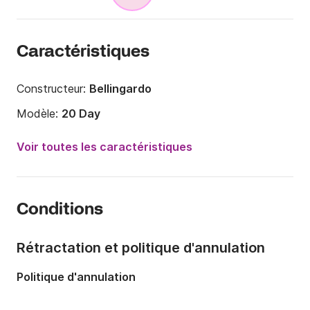
Caractéristiques
Constructeur:
Bellingardo
Modèle:
20 Day
Puissance moteur:
115cv
Voir toutes les caractéristiques
Longueur:
6.5m
Année:
1999
Conditions
Capacité à bord:
5 personnes
Rétractation et politique d'annulation
Politique d'annulation