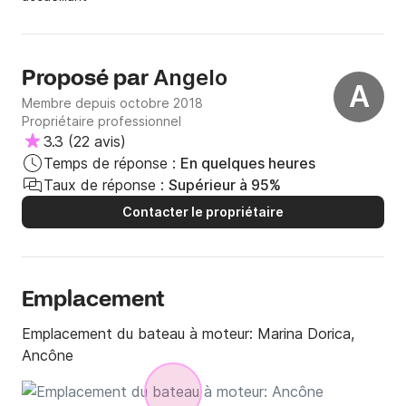
toilette chimique, que nous n'avons pas utilisée et dont la
fonctionnalité ne peut pas être jugée. La petite cabine
nous servait à ranger nos sacs. L'odeur âcre d'essence qui
se dégageait de la cabine était désagréable. Il n'était pas
Angelo
Proposé par
A
possible d'y rester. Angelo nous a bien instruits et nous a
Membre depuis octobre 2018
envoyé en voyage - surtout à notre retour, il y avait
Propriétaire professionnel
beaucoup de chaleur. Je peux recommander de réserver
3.3
(
22 avis
)
avec Angelo!
Temps de réponse :
En quelques heures
Taux de réponse :
Supérieur à 95%
Contacter le propriétaire
Emplacement
Emplacement du bateau à moteur:
Marina Dorica,
Ancône