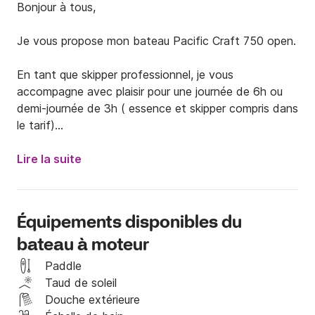
Bonjour à tous, 

Je vous propose mon bateau Pacific Craft 750 open.

En tant que skipper professionnel, je vous 
accompagne avec plaisir pour une journée de 6h ou 
demi-journée de 3h ( essence et skipper compris dans 
le tarif)

Venez découvrir Arcachon et les beaux paysages du 
Lire la suite
Sud-Ouest !

Et pour plus de détails, n'hésitez pas à prendre 
Équipements disponibles du
contact avec moi via la messagerie Click&Boat, je me 
bateau à moteur
ferai un plaisir de vous répondre !

Paddle
Frédéric
Taud de soleil
Douche extérieure