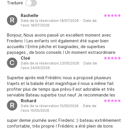
Traduire
Rachelle
R
Date de la réservation 18/07/2026 · Date de
l'avis 18/07/2026
Bonjour, Nous avons passé un excellent moment avec
Frederic ! Les enfants ont également été super bien
accueillis ! Entre pêche et baignades, de superbes
paysages , de bons conseils ! Un moment extraordinaire
sur un superbe bateau ! La bonne humeur au rendez vous !
Cloé
C
Date de la réservation 23/05/2026 · Date de
Nous n’hésiterons pas une seconde à re solliciter Frédéric
l'avis 24/05/2026
pour de futures occasions ! Merci à vous !
Superbe après midi Frédéric nous a proposé plusieurs
trajets et la balade était magnifique il nous a même fait
profiter plus de temps que prévu Il est adorable et très
serviable Bateau superbe tout neuf Je recommande les
yeux fermés Merci encore Frédéric !!
Richard
R
Date de la réservation 15/05/2026 · Date de
l'avis 15/05/2026
super demie journée avec Frederic :) bateau extrêmement
confortable, très propre ! Frédéric a été plein de bons