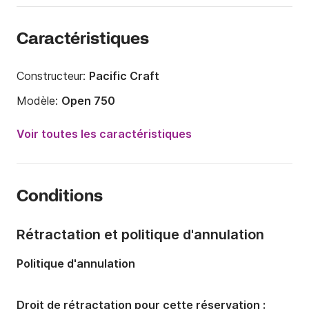
Caractéristiques
Constructeur:
Pacific Craft
Modèle:
Open 750
Puissance moteur:
225cv
Voir toutes les caractéristiques
Longueur:
7.7m
Année:
2022
Conditions
Capacité à bord:
9 personnes
Nombre de cabines:
1
Rétractation et politique d'annulation
Politique d'annulation
Droit de rétractation pour cette réservation :