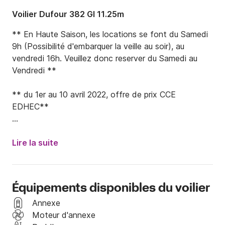
Voilier Dufour 382 Gl 11.25m
** En Haute Saison, les locations se font du Samedi 
9h (Possibilité d'embarquer la veille au soir), au 
vendredi 16h. Veuillez donc reserver du Samedi au 
Vendredi **

** du 1er au 10 avril 2022, offre de prix CCE 
EDHEC** 

Bonjour,

Lire la suite
Je vous propose de louer ce superbe voilier Dufour de 
2016. Ce bateau de 11m permet d'embarquer avec un 
groupe de 8 personnes maximum.

Équipements disponibles du voilier
En partant d'Arzon vous pourrez découvrir les 
Annexe
différents paysages de la Bretagne. La baie de 
Moteur d'annexe