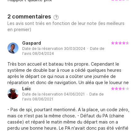
2 commentaires
?
Les avis sont triés en fonction de leur note (les meilleurs
en premier)
Gaspard
Date de la réservation 30/03/2024 · Date de
l'avis 08/04/2024
Très bon accueil et bateau très propre. Cependant le
système de double bar à roue a cédé quelques heures
après le départ ce qui nous a coûter une journée de
réparation et donc de navigation. Un aléa que le loueur ne
pouvait ps prévoir mais qui aurait pu être désastreux
Loïc
Date de la réservation 04/06/2021 · Date de
(avaries survenue juste à l’entrée du Beniguet)
l'avis 08/06/2021
- Pas de spi, pourtant mentionné. A la place, un code zéro,
mais ce n'est pas la même chose. - Défaut du PA (chaine
cassée) et réparé le matin même du départ mais on a
perdu une bonne heure. Le PA n'avait donc pas été vérifié
avant. - Pompe de cale HS. - Mauvais entretien des bosses