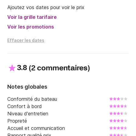
-	Consommables (obligatoire) = 27 euros

Ajoutez vos dates pour voir le prix
-	Skipper = 250 euros

Voir la grille tarifaire
-	Nettoyage du Pont = 35 euros

-	Moteur HB = 80 euros 

Voir les promotions
-	Literie = 35 euros/cabine

-	Rachat de Franchise = 5% du prix de la location 
Effacer les dates
(min 80 euros)

-	Petit déjeuner = 25 euros pour 4 et 40 euros 
pour 8.

3.8
(
)
2 commentaires
-	Nuit avant le départ = Offert

-	Spi = Offert

Notes globales
Je suis disponible via la messagerie Click and Boat 
pour échanger avec vous sur votre projet.

Conformité du bateau
Confort à bord
A bientôt
Niveau d'entretien
Propreté
Accueil et communication
Rapport qualité prix