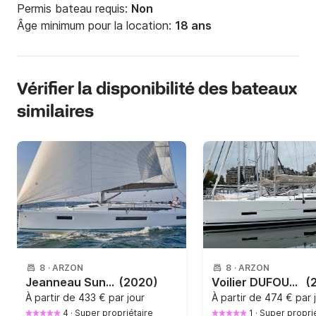
Permis bateau requis:
Non
Âge minimum pour la location:
18 ans
Vérifier la disponibilité des bateaux
similaires
8
·
ARZON
8
·
ARZON
Jeanneau Sun Odyssey 410
(2020)
Voilier DUFOUR DUFOUR 430 12m
(
À partir de
433 € par jour
À partir de
474 € par 
4
·
Super propriétaire
1
·
Super propri