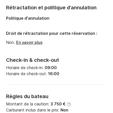
Nombre de salles de bains:
2
Rétractation et politique d'annulation
Longueur:
11.25m
Politique d'annulation
Largeur:
3.85m
Tirant d'eau:
1.9m
Droit de rétractation pour cette réservation :
Puissance moteur:
40cv
Non.
En savoir plus
Check-in & check-out
Horaire de check-in:
09:00
Horaire de check-out:
16:00
Règles du bateau
Montant de la caution:
3 750 €
?
Carburant inclus dans le prix:
Non