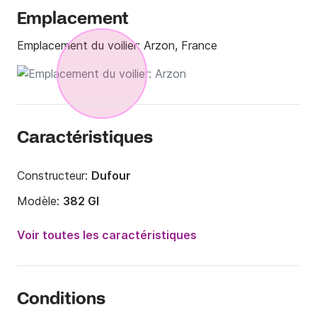
Emplacement
Emplacement du voilier:
Arzon, France
Caractéristiques
Constructeur:
Dufour
Modèle:
382 Gl
Année:
2016
Voir toutes les caractéristiques
Capacité à bord:
8 personnes
Nombre de cabines:
3
Conditions
Nombre de couchages:
8