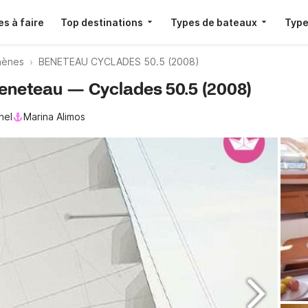
s à faire
Top destinations
Types de bateaux
Type
thènes
BENETEAU CYCLADES 50.5 (2008)
Beneteau — Cyclades 50.5 (2008)
nel
Marina Alimos