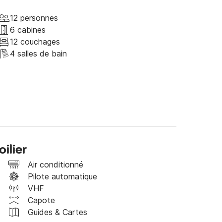
12 personnes
vant accueillir un total de 10 personnes à 
6 cabines
acieuse et de salles de bains avec douches et 
12 couchages
4 salles de bain
ts de sécurité et de navigation nécessaires 
e temps à bord.

si vous avez des questions.
ilier
Air conditionné
Pilote automatique
VHF
Capote
Guides & Cartes