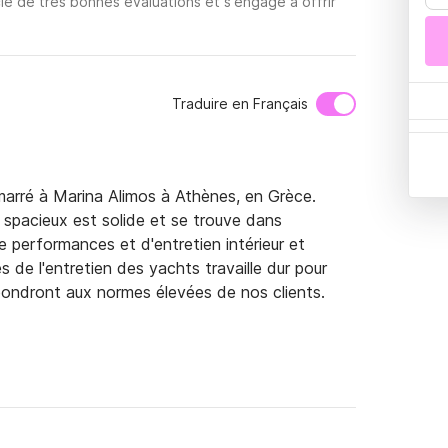
ie de très bonnes évaluations et s'engage à offrir
Traduire en Français
rré à Marina Alimos à Athènes, en Grèce. 
 spacieux est solide et se trouve dans 
e performances et d'entretien intérieur et 
 de l'entretien des yachts travaille dur pour 
pondront aux normes élevées de nos clients.

tenu après chaque location. Avec nous, ce 
omadaires en Grèce. Le bateau est disponible 
n de nos skippers pour vous accueillir pendant 
vous souhaitez passer vos vacances à bord en 
a mer ou que vous n'ayez tout simplement pas 