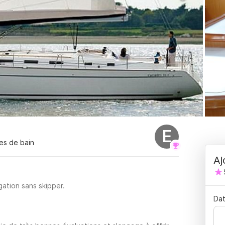
E
les de bain
Aj
ation sans skipper.
Dat