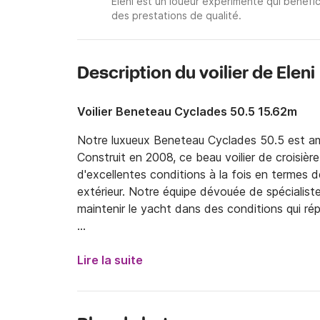
Eleni est un loueur expérimenté qui bénéfic
des prestations de qualité.
Description du voilier de Eleni
Voilier Beneteau Cyclades 50.5 15.62m
Notre luxueux Beneteau Cyclades 50.5 est ama
Construit en 2008, ce beau voilier de croisière
d'excellentes conditions à la fois en termes d
extérieur. Notre équipe dévouée de spécialistes
maintenir le yacht dans des conditions qui ré
Le bateau est propre et impeccablement entre
bateau peut être loué pour des charters hebd
Lire la suite
en bareboat ou vous pouvez choisir d'avoir l'u
vos vacances. Cela peut être dû au fait que 
toute détente et profiter du paysage et de l