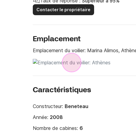
Taux de réponse :
Supérieur à 95%
Contacter le propriétaire
Emplacement
Emplacement du voilier:
Marina Alimos, Athèn
Caractéristiques
Constructeur:
Beneteau
Année:
2008
Nombre de cabines:
6