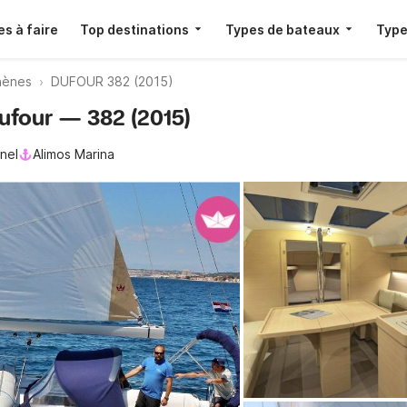
s à faire
Top destinations
Types de bateaux
Type
thènes
DUFOUR 382 (2015)
ufour — 382 (2015)
nel
Alimos Marina