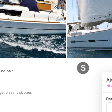
S
s de bain
Aj
ation sans skipper.
Dat