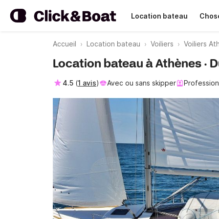
Location bateau
Chose
Accueil
Location bateau
Voiliers
Voiliers A
Location bateau à Athènes · D
4.5
(
1 avis
)
Avec ou sans skipper
Profession