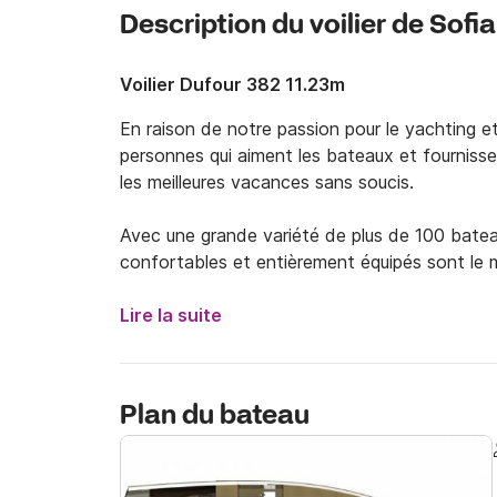
Description du voilier de Sofia
Voilier Dufour 382 11.23m
En raison de notre passion pour le yachting et
personnes qui aiment les bateaux et fournissen
les meilleures vacances sans soucis.

Avec une grande variété de plus de 100 bateau
confortables et entièrement équipés sont le mo
qu'elles ont à offrir. Plongez dans les eaux tur
soleil, mangez de délicieux plats grecs et cré
Lire la suite
d'amis ou votre famille. Avec ou sans notre ski
conseils pour profiter pleinement de votre séjou
Plan du bateau
Si vous avez des demandes spéciales, faites-l
satisfaire et vous fournirons également de l'a
vous souhaitez faire.
