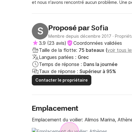
et nous n'avons rencontré aucun problème. Une pe
mais le temps ensoleillé ne nous a pas gênés. J'en 
aide. Nous ne voulions pas retarder notre départ e
échanges avec le responsable de la base, Pangioti
sympathiques. Je referais naviguer ce bateau :)
Sofia
Proposé par
S
Membre depuis décembre 2017
·
Propriét
3.9
(
23 avis
)
Coordonnées validées
Taille de la flotte:
75 bateaux (
voir tous l
Langues parlées :
Grec
Temps de réponse :
Dans la journée
Taux de réponse :
Supérieur à 95%
Contacter le propriétaire
Emplacement
Emplacement du voilier:
Alimos Marina, Athèn