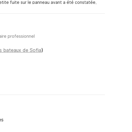
tite fuite sur le panneau avant a été constatée,
ai informé le propriétaire, qui nous a proposé son
t, finalement, la fuite n'a pas posé de problème. Les
s, et les autres membres du personnel ont été très
aire professionnel
es bateaux de Sofia
)
es