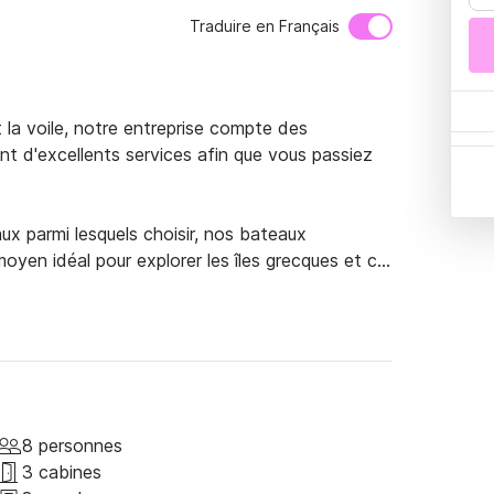
Traduire en Français
 la voile, notre entreprise compte des 
t d'excellents services afin que vous passiez 
x parmi lesquels choisir, nos bateaux 
yen idéal pour explorer les îles grecques et ce 
quoises, visitez les plages de sable, bronzez au 
ez des souvenirs inoubliables avec votre groupe 
pper, nous vous prodiguerons les meilleurs 
r.

e nous savoir et nous ferons tout pour les 
ide via nos connexions pour toute activité que 
8 personnes
3 cabines