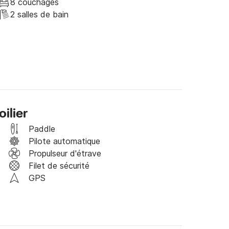
8 couchages
ous serons heureux de vous voir à bord !
2 salles de bain
ilier
Paddle
Pilote automatique
Propulseur d'étrave
Filet de sécurité
GPS