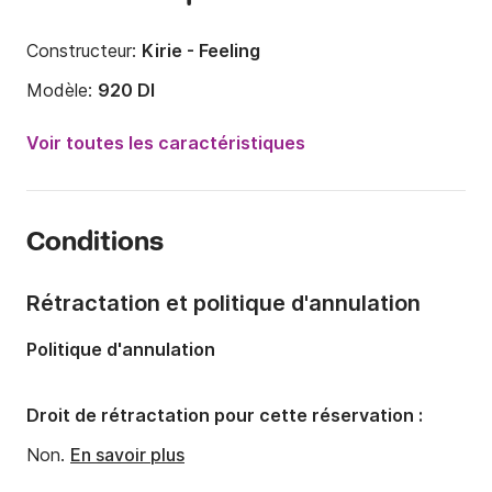
Constructeur:
Kirie - Feeling
Modèle:
920 Dl
Année:
1985
Voir toutes les caractéristiques
Capacité à bord:
6 personnes
Nombre de cabines:
2
Conditions
Nombre de couchages:
6
Nombre de salles de bains:
1
Rétractation et politique d'annulation
Longueur:
9.6m
Politique d'annulation
Largeur:
3.1m
Tirant d'eau:
0.92m
Droit de rétractation pour cette réservation :
Puissance moteur:
18cv
Non.
En savoir plus