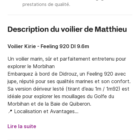
prestations de qualité.
Description du voilier de Matthieu
Voilier Kirie - Feeling 920 Dl 9.6m
Un voilier marin, sûr et parfaitement entretenu pour 
explorer le Morbihan

​Embarquez à bord de Didrouz, un Feeling 920 avec 
jupe, réputé pour ses qualités marines et son confort. 
Sa version dériveur lesté (tirant d’eau 1m / 1m92) est 
idéale pour explorer les mouillages du Golfe du 
Morbihan et de la Baie de Quiberon.

​📍 Localisation et Avantages

​Port d'attache : Ponton à Port Saint-Goustan 
(Auray).

Lire la suite
​Flexibilité : Possibilité de départ/retour à La Trinité-