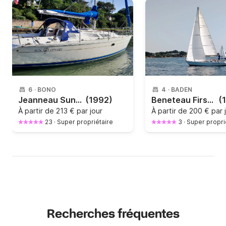
6
·
BONO
4
·
BADEN
Jeanneau Sun Odyssey 31
(1992)
Beneteau First 325 GTE
(
À partir de
213 € par jour
À partir de
200 € par 
23
·
Super propriétaire
3
·
Super propri
Recherches fréquentes