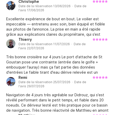
Christophe
renseignements ou pour planifier votre prochaine 
Date de la réservation 13/06/2026 · Date de
l'avis 17/06/2026
croisière !

À bientôt sur l'eau !
Excellente expérience de bout en bout. Le voilier est
impeccable — entretenu avec soin, bien équipé et fidèle
aux photos de l’annonce. La prise en main a été rapide
grâce aux explications claires du propriétaire, qui s’est
montré disponible, sympathique et passionné. On sent que
Thierry
Date de la réservation 11/07/2026 · Date de
le bateau est entre de bonnes mains. Restitution sans
l'avis 22/07/2026
aucun souci. Je n’hésiterai pas à relouer auprès de ce
loueur. Très recommandé !
Très bonne croisière sur 4 jours Le port d'attache de St
Goustan pose une contrainte (entrée dans le golfe +
embouquer l'auray) mais ça fait partie des données
d'entrées Le faible tirant d'eau dérive relevée est un
avantage. Le bateau est bien équipé et est facile a manier.
Remi
Date de la réservation 25/07/2026 · Date de
Nous avons fait un programme sur les îles de houat et
l'avis 29/07/2026
hoedic. Matthieu a été de bon conseil.
Navigation de 4 jours très agréable sur Didrouz, qui s'est
révélé performant dans le petit temps, et fiable dans 20
noeuds. Ce dériveur lesté est très pratique pour ce bassin
de navigation. Très bonne réactivité de Matthieu en amont