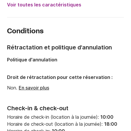
Puissance moteur:
6cv
Voir toutes les caractéristiques
Longueur:
5.5m
Année:
2019
Conditions
Capacité à bord:
7 personnes
Rétractation et politique d'annulation
Politique d'annulation
Droit de rétractation pour cette réservation :
Non.
En savoir plus
Check-in & check-out
Horaire de check-in (location à la journée):
10:00
Horaire de check-out (location à la journée):
18:00