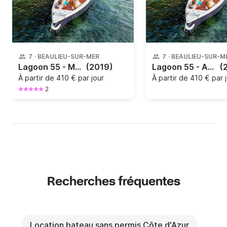
7
·
BEAULIEU-SUR-MER
7
·
BEAULIEU-SUR-M
Lagoon 55 - MARIE (SANS PERMIS & ELECTRO-SOLAIRE)
(2019)
Lagoon 55 - ANAIS (SANS PERMIS & ELECTRO-SOLAIRE)
(
À partir de
410 € par jour
À partir de
410 € par 
2
Recherches fréquentes
Location bateau sans permis Côte d'Azur