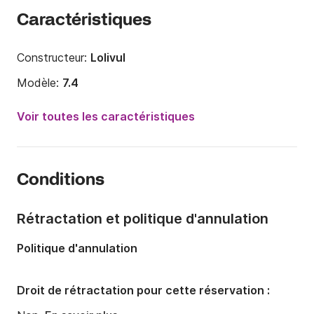
Caractéristiques
Constructeur:
Lolivul
Modèle:
7.4
Puissance moteur:
150cv
Voir toutes les caractéristiques
Longueur:
7.4m
Année:
2015 (Rénové en 2023)
Conditions
Capacité à bord:
12 personnes
Rétractation et politique d'annulation
Politique d'annulation
Droit de rétractation pour cette réservation :