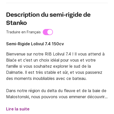
Description du semi-rigide de
Stanko
Traduire en Français
Semi-Rigide Lolivul 7.4 150cv
Bienvenue sur notre RIB Lolivul 7.4 ! Il vous attend à 
Blaće et c'est un choix idéal pour vous et votre 
famille si vous souhaitez explorer le sud de la 
Dalmatie. Il est très stable et sûr, et vous passerez 
des moments inoubliables avec ce bateau.

Dans notre région du delta du fleuve et de la baie de 
Malostonski, nous pouvons vous emmener découvrir 
des tunnels militaires, des plages cachées, de bons 
petits restaurants proposant des produits locaux et 
Lire la suite