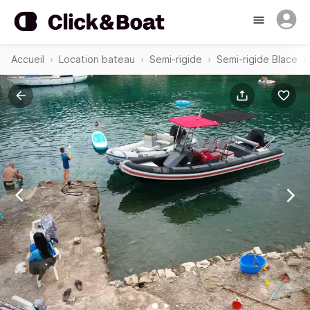
Accueil
Location bateau
Semi-rigide
Semi-rigide Blace