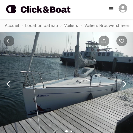
Accueil
Location bateau
Voiliers
Voiliers Brouwershaven