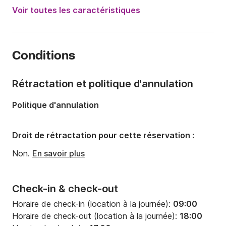
Année:
2000
Voir toutes les caractéristiques
Capacité à bord:
4 personnes
Nombre de cabines:
1
Conditions
Nombre de couchages:
4
Longueur:
6.5m
Rétractation et politique d'annulation
Largeur:
2.5m
Politique d'annulation
Tirant d'eau:
0.7m
Puissance moteur:
5cv
Droit de rétractation pour cette réservation :
Non.
En savoir plus
Check-in & check-out
Horaire de check-in (location à la journée):
09:00
Horaire de check-out (location à la journée):
18:00