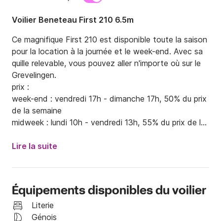
Voilier Beneteau First 210 6.5m
Ce magnifique First 210 est disponible toute la saison 
pour la location à la journée et le week-end. Avec sa 
quille relevable, vous pouvez aller n'importe où sur le 
Grevelingen.

prix :

week-end : vendredi 17h - dimanche 17h, 50% du prix 
de la semaine

midweek : lundi 10h - vendredi 13h, 55% du prix de la 
semaine

Lire la suite
C'est un petit bateau pour 4 personnes maximum, il 
n'a pas de toilettes ni de réfrigérateur mais il a de 
très bonnes qualités de navigation.

Équipements disponibles du voilier
A Brouwershaven, en été, un endroit animé sur le lac 
Literie
de Grevelingen avec divers restaurants, un 
Génois