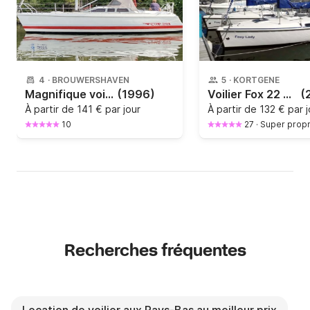
4
·
BROUWERSHAVEN
5
·
KORTGENE
Magnifique voilier 28i 1996
(1996)
Voilier Fox 22 6.5m
(
À partir de
141 € par jour
À partir de
132 € par j
10
27
·
Super propr
Recherches fréquentes