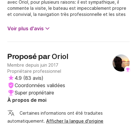
avec Oriol, pour plusieurs raisons: il est sympathique, il
commente la visite, le bateau est impeccablement propre
et convivial, la navigation très professionnelle et les sites
où il nous propose de plonger sont beaux et fournis en
coraux et poissons de toute sorte. Nous le recommandons
Voir plus d'avis
vivement!
Oriol
Proposé par
Membre depuis juin 2017
Propriétaire professionnel
4.9
(
83 avis
)
Coordonnées validées
Super propriétaire
À propos de moi
Certaines informations ont été traduites
automatiquement.
Afficher la langue d'origine