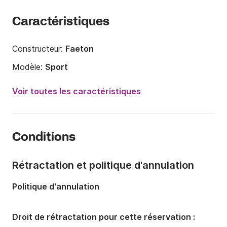
Caractéristiques
Constructeur:
Faeton
Modèle:
Sport
Puissance moteur:
225cv
Voir toutes les caractéristiques
Longueur:
7.8m
Année:
2016
Conditions
Capacité à bord:
7 personnes
Nombre de cabines:
1
Rétractation et politique d'annulation
Nombre de couchages:
2
Politique d'annulation
Nombre de salles de bains:
1
Droit de rétractation pour cette réservation :