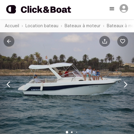
Accueil
Location bateau
Bateaux à moteur
Bateaux à mo