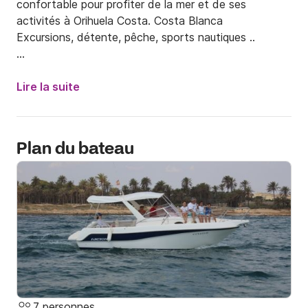
confortable pour profiter de la mer et de ses 
activités à Orihuela Costa. Costa Blanca

Excursions, détente, pêche, sports nautiques ..

____________________________________________

Lire la suite
PRIX DU DIMANCHE (4 heures): 250 €

(300 € du 1er août au 31 août).

Plan du bateau
-Départ: port de Cabo Roig nº162 à 10h00.

- Arrivées: Puerto de Cabo Roig nº162 à 14h00

____________________________________________

PRIX JOURNÉE COMPLÈTE (8 heures): 450 €

(500 € du 1er août au 31 août).

7 personnes