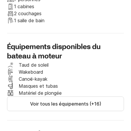
-Départ: port de Cabo Roig nº162 à 9h00.

1 cabines
- Arrivées: Puerto de Cabo Roig nº162 à 17h00.

2 couchages
1 salle de bain
(Water Skí ou Wakeboard 50 € supplémentaire par 
personne) Si vous voulez pratiquer Wakeboard, s'il 
Équipements disponibles du
vous plaît aviser à l'avance.

bateau à moteur
Taud de soleil
Wakeboard
Attention: Traduit par Google
Canoë-kayak
Masques et tubas
Matériel de plongée
Voir tous les équipements (+16)