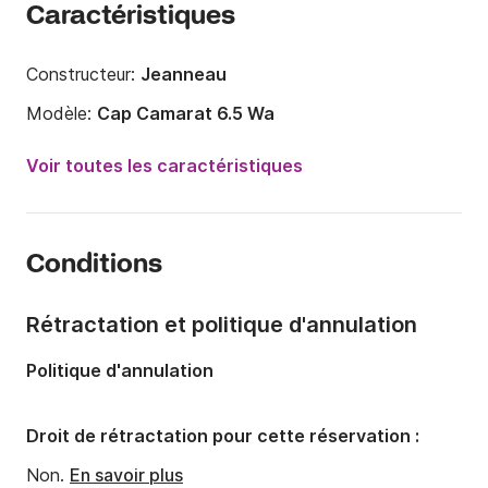
Caractéristiques
Constructeur:
Jeanneau
Modèle:
Cap Camarat 6.5 Wa
Puissance moteur:
150cv
Voir toutes les caractéristiques
Longueur:
6.5m
Année:
2010
Conditions
Capacité à bord:
7 personnes
Nombre de cabines:
1
Rétractation et politique d'annulation
Nombre de couchages:
2
Politique d'annulation
Droit de rétractation pour cette réservation :
Non.
En savoir plus