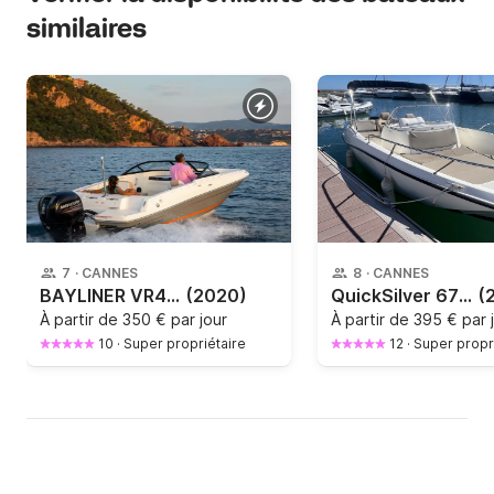
similaires
7
·
CANNES
8
·
CANNES
BAYLINER VR4 2020
(2020)
QuickSilver 675 activ open
(
À partir de
350 € par jour
À partir de
395 € par 
10
·
Super propriétaire
12
·
Super propr