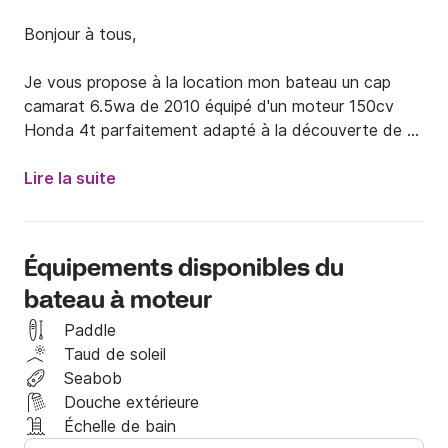
Bonjour à tous,  

Je vous propose à la location mon bateau un cap 
camarat 6.5wa de 2010 équipé d'un moteur 150cv 
Honda 4t parfaitement adapté à la découverte de 
notre superbe littoral et des îles de Lérins.

Lire la suite
Si vous le souhaitez, je peux vous conseiller des 
itinéraires de navigation mais vous êtes bien entendu 
libre de définir ce dernier comme vous l'entendez.

Équipements disponibles du
bateau à moteur
Vous trouverez à son bord deux plateformes de bain 
avec une échelle , douchette d’eau claire, un post de 
Paddle
pilotage avec combiné Sondeur GPS, prise usb, table, 
Taud de soleil
Taud de soleil, un grand bain de soleil avant, deux 
Seabob
sièges rotatifs conforts, une banquette arrière en L 
Douche extérieure
et tout l'équipement de sécurité réglementaire.  

Échelle de bain