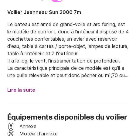
Voilier Jeanneau Sun 2000 7m
Le bateau est armé de grand-voile et arc furling, est 
le modèle de confort, donc à l'intérieur il dispose de 4 
couchettes confortables, un évier avec réservoir 
d'eau, table à cartes / porte-objet, lampes de lecture, 
table à l'intérieur et à l'extérieur.

Il a le log, le vent, l'instrumentation de profondeur.

La caractéristique principale de ce modèle est qu'il a 
une quille relevable et peut donc pêcher ou m1,70 ou 
m 0,50.

Le bateau a un hors-bord yamaha de 8 hp, auvent, 
Lire la suite
échelle de bain, ancre avec la chaîne et la corde.
Équipements disponibles du voilier
Annexe
Moteur d'annexe