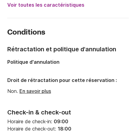
Année:
2005
Voir toutes les caractéristiques
Capacité à bord:
5 personnes
Nombre de cabines:
1
Conditions
Nombre de couchages:
4
Longueur:
7m
Rétractation et politique d'annulation
Largeur:
2.55m
Politique d'annulation
Tirant d'eau:
1.7m
Puissance moteur:
8cv
Droit de rétractation pour cette réservation :
Non.
En savoir plus
Check-in & check-out
Horaire de check-in:
09:00
Horaire de check-out:
18:00