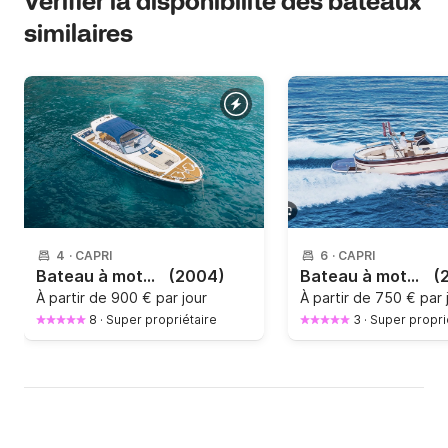
Vérifier la disponibilité des bateaux
similaires
4
·
CAPRI
6
·
CAPRI
Bateau à moteur Gagliotta Jores 480cv
(2004)
Bateau à moteur Acquamarine Sport 600cv
(
À partir de
900 € par jour
À partir de
750 € par 
8
·
Super propriétaire
3
·
Super propri