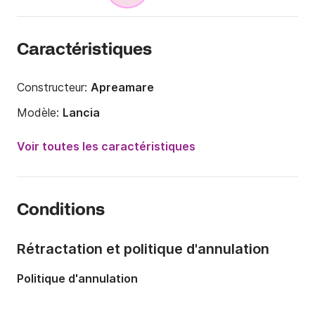
Caractéristiques
Constructeur:
Apreamare
Modèle:
Lancia
Puissance moteur:
400cv
Voir toutes les caractéristiques
Longueur:
9.8m
Année:
1994
Conditions
Capacité à bord:
12 personnes
Rétractation et politique d'annulation
Politique d'annulation