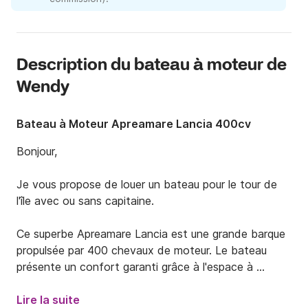
Description du bateau à moteur de
Wendy
Bateau à Moteur Apreamare Lancia 400cv
Bonjour,

Je vous propose de louer un bateau pour le tour de 
l'île avec ou sans capitaine. 

Ce superbe Apreamare Lancia est une grande barque 
propulsée par 400 chevaux de moteur. Le bateau 
présente un confort garanti grâce à l'espace à 
disposition comme vous pouvez le voir sur les photos. 
Un large bain de soleil avant, une banquette 
Lire la suite