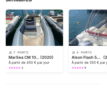
7
·
PORTO
4
·
PORTO
MarSea CM 100 5.70m 90 cv
(2020)
Alson Flash 5.20m 60cv
(
À partir de
450 € par jour
À partir de
350 € par 
3
9