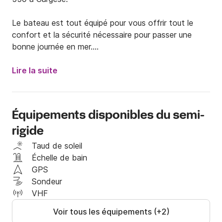
Le bateau est tout équipé pour vous offrir tout le 
confort et la sécurité nécessaire pour passer une 
bonne journée en mer.

Une fois à bord, vous pourrez visiter la réserve 
Lire la suite
naturelle de Scandola , Girolata ou les calanques de 
Piana et le Capu Rossu. 

Équipements disponibles du semi-
Embarquez à 6 maximum, pour être confortable et 
rigide
profiter de la journée en mer.

Taud de soleil
Pour plus d'information, n'hésitez pas à me contacter 
Échelle de bain
via la messagerie Click&Boat.

GPS
Sondeur
A très vite !
VHF
Voir tous les équipements (+2)