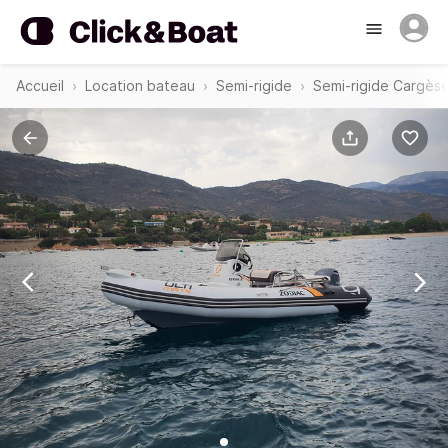
Accueil
Location bateau
Semi-rigide
Semi-rigide Cargès