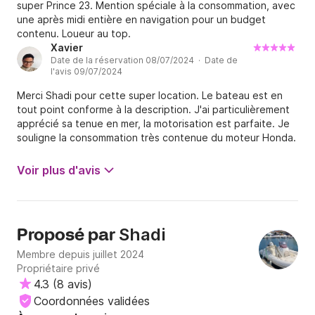
super Prince 23. Mention spéciale à la consommation, avec
une après midi entière en navigation pour un budget
contenu. Loueur au top.
Xavier
Date de la réservation 08/07/2024 · Date de
l'avis 09/07/2024
Merci Shadi pour cette super location. Le bateau est en
tout point conforme à la description. J'ai particulièrement
apprécié sa tenue en mer, la motorisation est parfaite. Je
souligne la consommation très contenue du moteur Honda.
Shadi nous a super bien accueilli, très réactif et avenant.
Evidemment, je ne peux que recommander !!!!!
Voir plus d'avis
Shadi
Proposé par
Membre depuis juillet 2024
Propriétaire privé
4.3
(
8 avis
)
Coordonnées validées