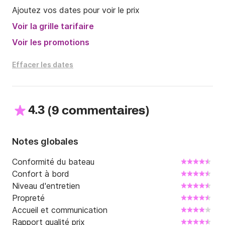
N’hésitez pas à me contacter par la messagerie 
Ajoutez vos dates pour voir le prix
privée de Click&Boat, je me ferai un plaisir de 
répondre à vos questions.  

Voir la grille tarifaire
Voir les promotions
A très bientôt !
Effacer les dates
4.3
(
)
9 commentaires
Notes globales
Conformité du bateau
Confort à bord
Niveau d'entretien
Propreté
Accueil et communication
Rapport qualité prix