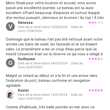
prestation.
Merci Shadi pour cette location et accueil, nous avons
passé une excellente journée. Le bateau est lui aussi
excellent offrant beaucoup d’espaces et surtout équipé
d’un moteur puissant, silencieux et économ ! Au top ! À très
bientôt !
Vanessa
V
Date de la réservation 10/08/2024 · Date de
l'avis 11/08/2024
Dommage que le bateau n’ait pas été nettoyé avant notre
arrivée Les bains de soleil, les fauteuils et le sol étaient
sales. Le propriétaire a mis un coup d’eau parce que j’ai
insisté L’essence était sur la réserve ce qui nous a obligé à
en mettre dès le départ sans savoir combien on
Guillaume
G
Date de la réservation 24/07/2024 · Date de
consommerait. À l’arrivée le propriétaire a essayé de
l'avis 26/07/2024
mettre sous notre responsabilité un choc à l’avant.
Heureusement que mon mari prudent avait pris des photos
Malgré un retard au début et à la fin et une erreur dans
avant le départ. Dommage parce que le propriétaire était
l’indication du port, bateau conforme et navigation
sympathique et sur l’eau on a passé une bonne journée
agréable.
Xavier
Date de la réservation 13/07/2024 · Date de
l'avis 14/07/2024
Comme d'habitude, très belle journée en mer avec ce