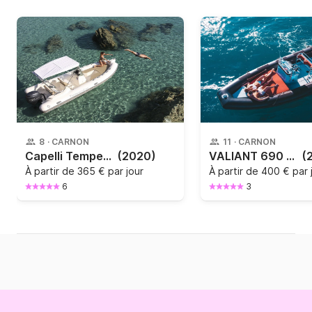
8
·
CARNON
11
·
CARNON
Capelli Tempest 600 OPEN version LUXE
(2020)
VALIANT 690 SPORT 250CV
(
À partir de
365 € par jour
À partir de
400 € par 
6
3