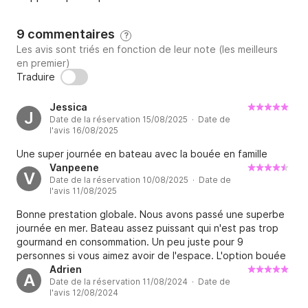
9 commentaires
?
Les avis sont triés en fonction de leur note (les meilleurs
en premier)
Traduire
Jessica
J
Date de la réservation 15/08/2025 · Date de
l'avis 16/08/2025
Une super journée en bateau avec la bouée en famille
Vanpeene
V
Date de la réservation 10/08/2025 · Date de
l'avis 11/08/2025
Bonne prestation globale. Nous avons passé une superbe
journée en mer. Bateau assez puissant qui n'est pas trop
gourmand en consommation. Un peu juste pour 9
personnes si vous aimez avoir de l'espace. L'option bouée
est vraiment top, petit bémol, il a fallu la gonfler avant de
Adrien
A
Date de la réservation 11/08/2024 · Date de
partir, c'est un peu de sport quand on n'est pas préparé :)
l'avis 12/08/2024
Rapport qualité prix, nous sommes vraiment satisfait de la