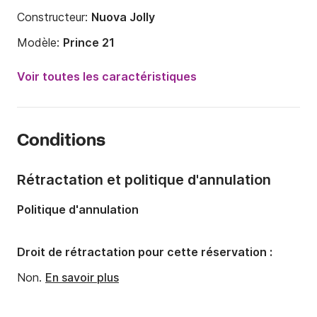
Constructeur:
Nuova Jolly
Modèle:
Prince 21
Puissance moteur:
200cv
Voir toutes les caractéristiques
Longueur:
6.3m
Année:
2018
Conditions
Capacité à bord:
10 personnes
Rétractation et politique d'annulation
Politique d'annulation
Droit de rétractation pour cette réservation :
Non.
En savoir plus