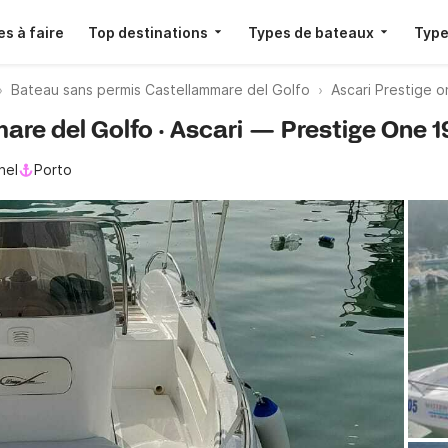
s à faire
Top destinations
Types de bateaux
Type
Bateau sans permis Castellammare del Golfo
Ascari Prestige o
re del Golfo · Ascari — Prestige One 19
nel
Porto