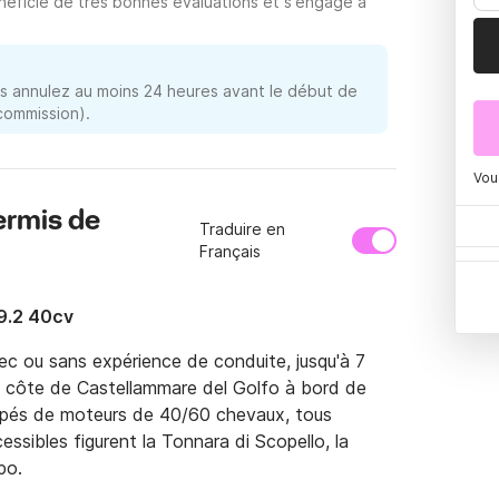
néficie de très bonnes évaluations et s'engage à
 annulez au moins 24 heures avant le début de
 commission).
Vou
ermis de
Traduire en
Français
9.2 40cv
c ou sans expérience de conduite, jusqu'à 7 
ide côte de Castellammare del Golfo à bord de 
pés de moteurs de 40/60 chevaux, tous 
ssibles figurent la Tonnara di Scopello, la 
po.