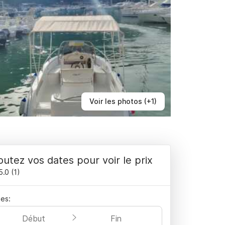
Voir les photos (+1)
outez vos dates pour voir le prix
5.0
(
1
)
es:
Début
Fin