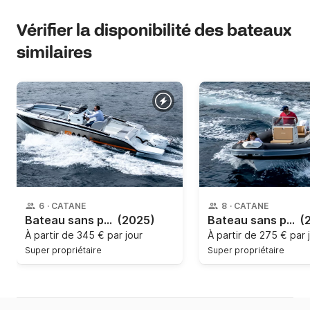
Vérifier la disponibilité des bateaux
similaires
6
·
CATANE
8
·
CATANE
Bateau sans permis BMA X199 40cv
(2025)
Bateau sans permis Joker Boat clubman 21 40cv
(
À partir de
345 € par jour
À partir de
275 € par 
Super propriétaire
Super propriétaire