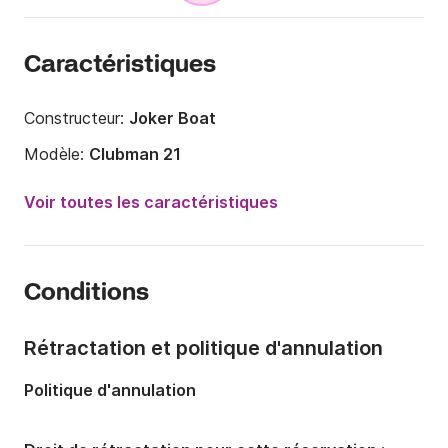
Caractéristiques
Constructeur:
Joker Boat
Modèle:
Clubman 21
Puissance moteur:
40cv
Voir toutes les caractéristiques
Longueur:
6.2m
Année:
2025
Conditions
Capacité à bord:
8 personnes
Rétractation et politique d'annulation
Politique d'annulation